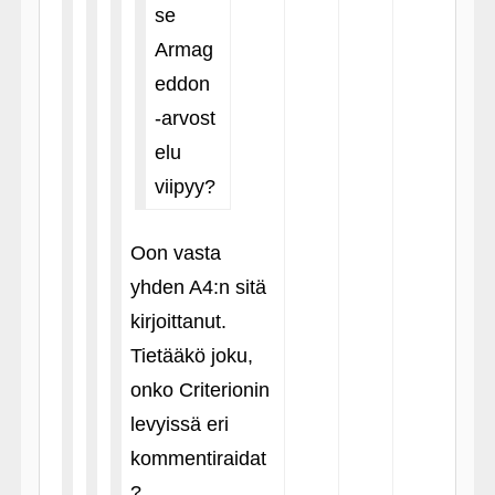
se
Armag
eddon
‑arvost
elu
viipyy?
Oon vasta
yhden A4:n sitä
kirjoittanut.
Tietääkö joku,
onko Criterionin
levyissä eri
kommentiraidat
?