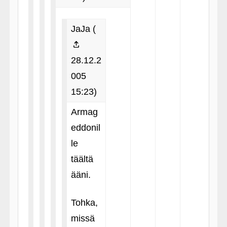
JaJa (
28.12.2
005
15:23)
Armag
eddonil
le
täältä
ääni.
Tohka,
missä