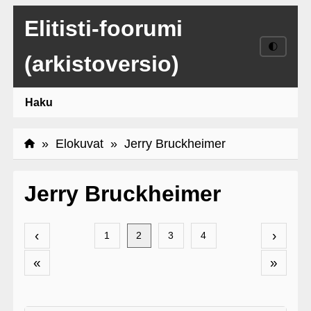
Elitisti-foorumi
🌓
(arkistoversio)
Haku
»
Elokuvat
» Jerry Bruckheimer
Jerry Bruckheimer
‹
›
1
2
3
4
«
»