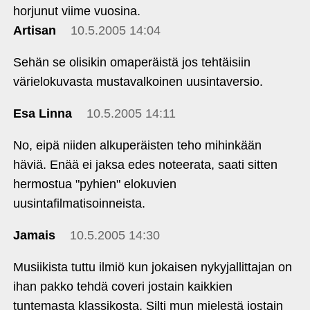
horjunut viime vuosina.
Artisan
10.5.2005 14:04
Sehän se olisikin omaperäistä jos tehtäisiin
värielokuvasta mustavalkoinen uusintaversio.
Esa Linna
10.5.2005 14:11
No, eipä niiden alkuperäisten teho mihinkään
häviä. Enää ei jaksa edes noteerata, saati sitten
hermostua "pyhien" elokuvien
uusintafilmatisoinneista.
Jamais
10.5.2005 14:30
Musiikista tuttu ilmiö kun jokaisen nykyjallittajan on
ihan pakko tehdä coveri jostain kaikkien
tuntemasta klassikosta. Silti mun mielestä jostain