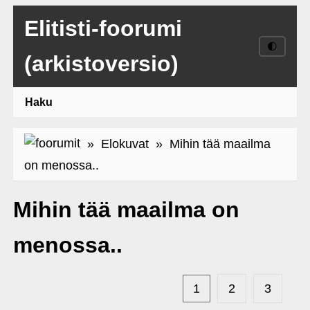
Elitisti-foorumi
🌓
(arkistoversio)
Haku
»
Elokuvat
» Mihin tää maailma
on menossa..
Mihin tää maailma on
menossa..
1
2
3