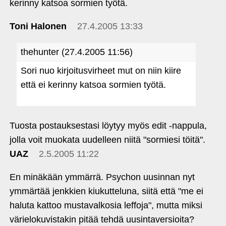
kerinny katsoa sormien työtä.
Toni Halonen
27.4.2005 13:33
thehunter (27.4.2005 11:56)
Sori nuo kirjoitusvirheet mut on niin kiire
että ei kerinny katsoa sormien työtä.
Tuosta postauksestasi löytyy myös edit ‑nappula,
jolla voit muokata uudelleen niitä "sormiesi töitä".
UAZ
2.5.2005 11:22
En minäkään ymmärrä. Psychon uusinnan nyt
ymmärtää jenkkien kiukutteluna, siitä että "me ei
haluta kattoo mustavalkosia leffoja", mutta miksi
värielokuvistakin pitää tehdä uusintaversioita?