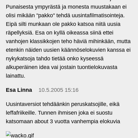
Punaisesta ympyrästä ja monesta muustakaan ei
olisi mikään "pakko" tehdä uusintafilmatisointeja.
Eipä silti munkaan ole pakko katsoa niitä uusia
räpellyksiä. Esa on kyllä oikeassa siinä ettei
vanhojen klassikkojen teho häviä mihinkään, mutta
etenkin näiden uusien käännöselokuvien kanssa ei
nykykatsoja tahdo tietää onko kyseessä
alkuperäinen idea vai jostain tuontielokuvasta
lainattu.
Esa Linna
10.5.2005 15:16
Uusintaversiot tehdäänkin peruskatsojille, eikä
leffafriikeille. Tunnen ihmisen joka ei suostu
katsomaan about 3 vuotta vanhempia elokuvia