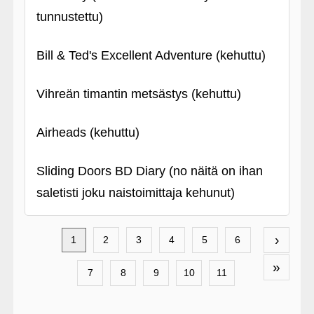
tunnustettu)
Bill & Ted's Excellent Adventure (kehuttu)
Vihreän timantin metsästys (kehuttu)
Airheads (kehuttu)
Sliding Doors BD Diary (no näitä on ihan
saletisti joku naistoimittaja kehunut)
›
1
2
3
4
5
6
»
7
8
9
10
11