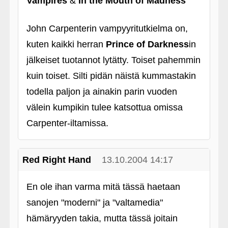
Vampires
&
In the Mouth of Madness
John Carpenterin vampyyritutkielma on,
kuten kaikki herran
Prince of Darkness
in
jälkeiset tuotannot lytätty. Toiset pahemmin
kuin toiset. Silti pidän näistä kummastakin
todella paljon ja ainakin parin vuoden
välein kumpikin tulee katsottua omissa
Carpenter-iltamissa.
Red Right Hand
13.10.2004 14:17
En ole ihan varma mitä tässä haetaan
sanojen "moderni" ja "valtamedia"
hämäryyden takia, mutta tässä joitain