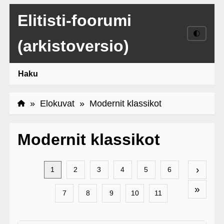
Elitisti-foorumi
🌓
(arkistoversio)
Haku
»
Elokuvat
» Modernit klassikot
Modernit klassikot
›
1
2
3
4
5
6
»
7
8
9
10
11