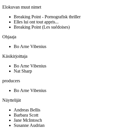
Elokuvan muut nimet
Breaking Point - Pornografisk thriller
Elles lui ont tout appris...
Breaking Point (Les suédoises)
Ohjaaja
Bo Arne Vibenius
Käsikirjoittaja
Bo Arne Vibenius
Nat Sharp
producers
Bo Arne Vibenius
Näyttelijät
Andreas Bellis
Barbara Scott
Jane McIntosch
Susanne Audrian