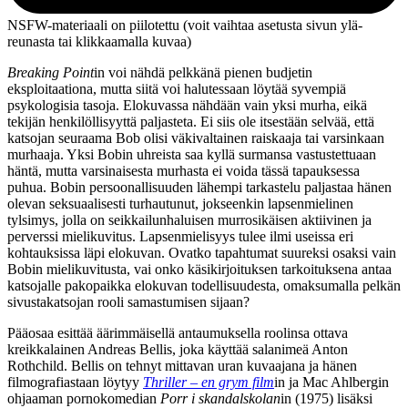
NSFW-materiaali on piilotettu (voit vaihtaa asetusta sivun ylä­
reunasta tai klikkaamalla kuvaa)
Breaking Point
in voi nähdä pelkkänä pienen budjetin
eksploitaationa, mutta siitä voi halutessaan löytää syvempiä
psykologisia tasoja. Elokuvassa nähdään vain yksi murha, eikä
tekijän henkilöllisyyttä paljasteta. Ei siis ole itsestään selvää, että
katsojan seuraama Bob olisi väkivaltainen raiskaaja tai varsinkaan
murhaaja. Yksi Bobin uhreista saa kyllä surmansa vastustettuaan
häntä, mutta varsinaisesta murhasta ei voida tässä tapauksessa
puhua. Bobin persoonallisuuden lähempi tarkastelu paljastaa hänen
olevan seksuaalisesti turhautunut, jokseenkin lapsenmielinen
tylsimys, jolla on seikkailunhaluisen murrosikäisen aktiivinen ja
perverssi mielikuvitus. Lapsenmielisyys tulee ilmi useissa eri
kohtauksissa läpi elokuvan. Ovatko tapahtumat suureksi osaksi vain
Bobin mielikuvitusta, vai onko käsikirjoituksen tarkoituksena antaa
katsojalle pakopaikka elokuvan todellisuudesta, omaksumalla pelkän
sivustakatsojan rooli samastumisen sijaan?
Pääosaa esittää äärimmäisellä antaumuksella roolinsa ottava
kreikkalainen Andreas Bellis, joka käyttää salanimeä Anton
Rothchild. Bellis on tehnyt mittavan uran kuvaajana ja hänen
filmografiastaan löytyy
Thriller – en grym film
in ja
Mac Ahlbergin
ohjaaman pornokomedian
Porr i skandalskolan
in (1975) lisäksi