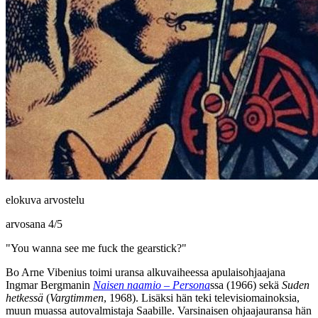
elokuva arvostelu
arvosana
4
/
5
"You wanna see me fuck the gearstick?"
Bo Arne Vibenius
toimi uransa alkuvaiheessa apulaisohjaajana
Ingmar Bergmanin
Naisen naamio – Persona
ssa (1966) sekä
Suden
hetkessä
(
Vargtimmen
, 1968). Lisäksi hän teki televisiomainoksia,
muun muassa autovalmistaja Saabille. Varsinaisen ohjaajauransa hän