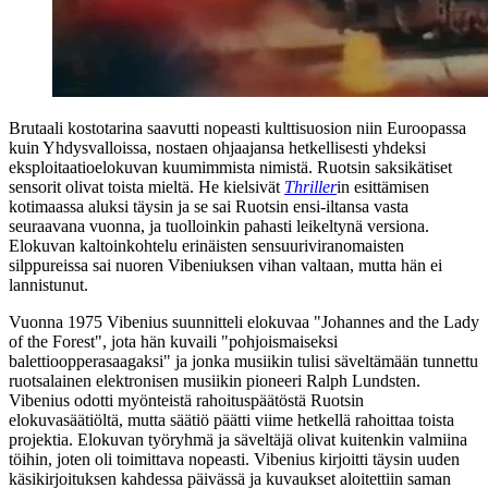
Brutaali kostotarina saavutti nopeasti kulttisuosion niin Euroopassa
kuin Yhdysvalloissa, nostaen ohjaajansa hetkellisesti yhdeksi
eksploitaatioelokuvan kuumimmista nimistä. Ruotsin saksikätiset
sensorit olivat toista mieltä. He kielsivät
Thriller
in esittämisen
kotimaassa aluksi täysin ja se sai Ruotsin ensi-iltansa vasta
seuraavana vuonna, ja tuolloinkin pahasti leikeltynä versiona.
Elokuvan kaltoinkohtelu erinäisten sensuuriviranomaisten
silppureissa sai nuoren Vibeniuksen vihan valtaan, mutta hän ei
lannistunut.
Vuonna 1975 Vibenius suunnitteli elokuvaa "Johannes and the Lady
of the Forest", jota hän kuvaili "pohjoismaiseksi
balettioopperasaagaksi" ja jonka musiikin tulisi säveltämään tunnettu
ruotsalainen elektronisen musiikin pioneeri
Ralph Lundsten
.
Vibenius odotti myönteistä rahoituspäätöstä Ruotsin
elokuvasäätiöltä, mutta säätiö päätti viime hetkellä rahoittaa toista
projektia. Elokuvan työryhmä ja säveltäjä olivat kuitenkin valmiina
töihin, joten oli toimittava nopeasti. Vibenius kirjoitti täysin uuden
käsikirjoituksen kahdessa päivässä ja kuvaukset aloitettiin saman