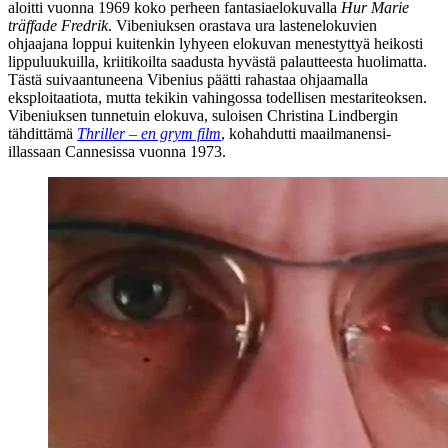
aloitti vuonna 1969 koko perheen fantasiaelokuvalla
Hur Marie
träffade Fredrik
. Vibeniuksen orastava ura lastenelokuvien
ohjaajana loppui kuitenkin lyhyeen elokuvan menestyttyä heikosti
lippuluukuilla, kriitikoilta saadusta hyvästä palautteesta huolimatta.
Tästä suivaantuneena Vibenius päätti rahastaa ohjaamalla
eksploitaatiota, mutta tekikin vahingossa todellisen mestariteoksen.
Vibeniuksen tunnetuin elokuva, suloisen
Christina Lindbergin
tähdittämä
Thriller – en grym film
, kohahdutti maailmanensi-
illassaan Cannesissa vuonna 1973.