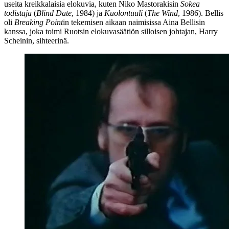
useita kreikkalaisia elokuvia, kuten
Niko Mastorakisin
Sokea
todistaja
(
Blind Date
, 1984) ja
Kuolontuuli
(
The Wind
, 1986). Bellis
oli
Breaking Point
in tekemisen aikaan naimisissa
Aina Bellisin
kanssa, joka toimi Ruotsin elokuvasäätiön silloisen johtajan,
Harry
Scheinin
, sihteerinä.