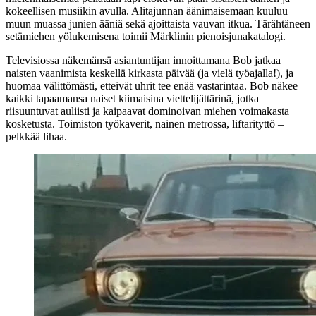
kokeellisen musiikin avulla. Alitajunnan äänimaisemaan kuuluu
muun muassa junien ääniä sekä ajoittaista vauvan itkua. Tärähtäneen
setämiehen yölukemisena toimii Märklinin pienoisjunakatalogi.
Televisiossa näkemänsä asiantuntijan innoittamana Bob jatkaa
naisten vaanimista keskellä kirkasta päivää (ja vielä työajalla!), ja
huomaa välittömästi, etteivät uhrit tee enää vastarintaa. Bob näkee
kaikki tapaamansa naiset kiimaisina viettelijättärinä, jotka
riisuuntuvat auliisti ja kaipaavat dominoivan miehen voimakasta
kosketusta. Toimiston työkaverit, nainen metrossa, liftarityttö –
pelkkää lihaa.