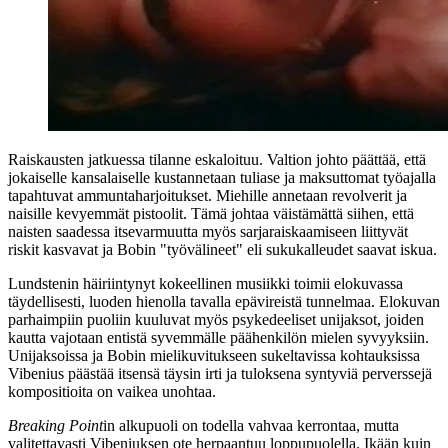
Raiskausten jatkuessa tilanne eskaloituu. Valtion johto päättää, että
jokaiselle kansalaiselle kustannetaan tuliase ja maksuttomat työajalla
tapahtuvat ammuntaharjoitukset. Miehille annetaan revolverit ja
naisille kevyemmät pistoolit. Tämä johtaa väistämättä siihen, että
naisten saadessa itsevarmuutta myös sarjaraiskaamiseen liittyvät
riskit kasvavat ja Bobin "työvälineet" eli sukukalleudet saavat iskua.
Lundstenin häiriintynyt kokeellinen musiikki toimii elokuvassa
täydellisesti, luoden hienolla tavalla epävireistä tunnelmaa. Elokuvan
parhaimpiin puoliin kuuluvat myös psykedeeliset unijaksot, joiden
kautta vajotaan entistä syvemmälle päähenkilön mielen syvyyksiin.
Unijaksoissa ja Bobin mielikuvitukseen sukeltavissa kohtauksissa
Vibenius päästää itsensä täysin irti ja tuloksena syntyviä perverssejä
kompositioita on vaikea unohtaa.
Breaking Point
in alkupuoli on todella vahvaa kerrontaa, mutta
valitettavasti Vibeniuksen ote herpaantuu loppupuolella. Ikään kuin