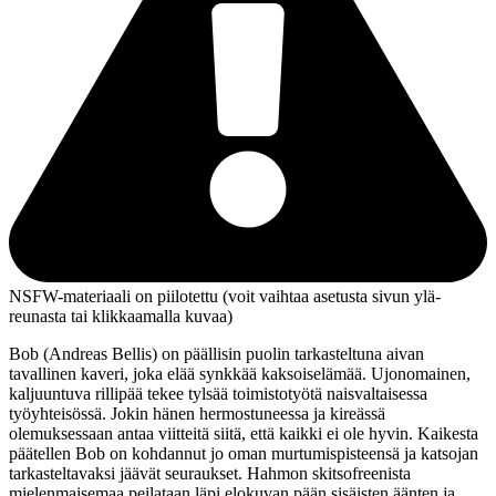
NSFW-materiaali on piilotettu (voit vaihtaa asetusta sivun ylä­
reunasta tai klikkaamalla kuvaa)
Bob (
Andreas Bellis
) on päällisin puolin tarkasteltuna aivan
tavallinen kaveri, joka elää synkkää kaksoiselämää. Ujonomainen,
kaljuuntuva rillipää tekee tylsää toimistotyötä naisvaltaisessa
työyhteisössä. Jokin hänen hermostuneessa ja kireässä
olemuksessaan antaa viitteitä siitä, että kaikki ei ole hyvin. Kaikesta
päätellen Bob on kohdannut jo oman murtumispisteensä ja katsojan
tarkasteltavaksi jäävät seuraukset. Hahmon skitsofreenista
mielenmaisemaa peilataan läpi elokuvan pään sisäisten äänten ja