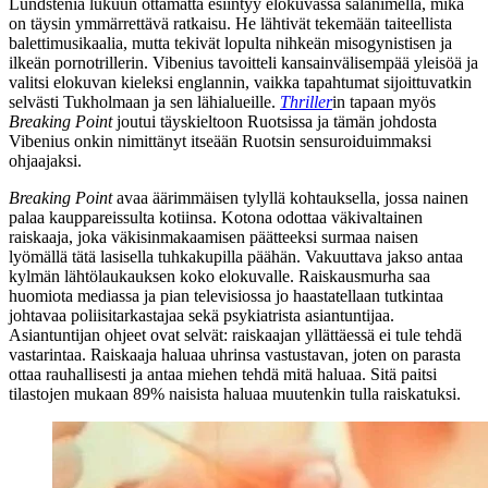
Lundstenia lukuun ottamatta esiintyy elokuvassa salanimellä, mikä
on täysin ymmärrettävä ratkaisu. He lähtivät tekemään taiteellista
balettimusikaalia, mutta tekivät lopulta nihkeän misogynistisen ja
ilkeän pornotrillerin. Vibenius tavoitteli kansainvälisempää yleisöä ja
valitsi elokuvan kieleksi englannin, vaikka tapahtumat sijoittuvatkin
selvästi Tukholmaan ja sen lähialueille.
Thriller
in tapaan myös
Breaking Point
joutui täyskieltoon Ruotsissa ja tämän johdosta
Vibenius onkin nimittänyt itseään Ruotsin sensuroiduimmaksi
ohjaajaksi.
Breaking Point
avaa äärimmäisen tylyllä kohtauksella, jossa nainen
palaa kauppareissulta kotiinsa. Kotona odottaa väkivaltainen
raiskaaja, joka väkisinmakaamisen päätteeksi surmaa naisen
lyömällä tätä lasisella tuhkakupilla päähän. Vakuuttava jakso antaa
kylmän lähtölaukauksen koko elokuvalle. Raiskausmurha saa
huomiota mediassa ja pian televisiossa jo haastatellaan tutkintaa
johtavaa poliisitarkastajaa sekä psykiatrista asiantuntijaa.
Asiantuntijan ohjeet ovat selvät: raiskaajan yllättäessä ei tule tehdä
vastarintaa. Raiskaaja haluaa uhrinsa vastustavan, joten on parasta
ottaa rauhallisesti ja antaa miehen tehdä mitä haluaa. Sitä paitsi
tilastojen mukaan 89% naisista haluaa muutenkin tulla raiskatuksi.