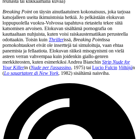
reunasta tai klikkaamalla kuvaa)
Breaking Point
on täysin ainutlaatuinen kokonaisuus, joka tarjoaa
katsojalleen useita ikimuistoisia hetkiä. Jo pelkästään elokuvan
loppupuolella vuokra-Volvossa tapahtuva rietastelu tekee siitä
katsomisen arvoisen. Elokuvan sisältämä pornografia on
kauttaaltaan nuhjuista, kuten voisi raiskaustematiikan perusteella
odottaakin. Toisin kuin
Thriller
issä,
Breaking Point
issa
pornokohtaukset eivät ole inserttejä tai simuloituja, vaan ehtaa
panemista ja fellaatiota. Elokuvan räikeä misogynismi on vielä
asteen verran vahvempaa kuin joidenkin giallo-genren
merkkiteosten, kuten esimerkiksi
Andrea Bianchin
Strip Nude for
Your Killer
in (
Nude per l'assassino
, 1975) tai
Lucio Fulcin
Viiltäjä
n
(
Lo squartatore di New York
, 1982) sisältämä naisviha.