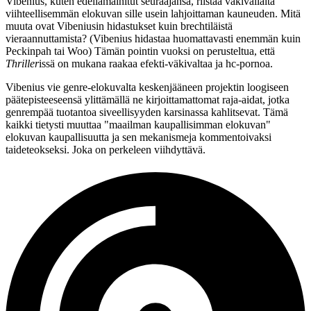
Vibenius, kuten edellämainitut seuraajansa, riistää väkivallalta
viihteellisemmän elokuvan sille usein lahjoittaman kauneuden. Mitä
muuta ovat Vibeniusin hidastukset kuin brechtiläistä
vieraannuttamista? (Vibenius hidastaa huomattavasti enemmän kuin
Peckinpah
tai
Woo
) Tämän pointin vuoksi on perusteltua, että
Thriller
issä on mukana raakaa efekti-väkivaltaa ja hc‑pornoa.
Vibenius vie genre-elokuvalta keskenjääneen projektin loogiseen
päätepisteeseensä ylittämällä ne kirjoittamattomat raja-aidat, jotka
genrempää tuotantoa siveellisyyden karsinassa kahlitsevat. Tämä
kaikki tietysti muuttaa
"maailman kaupallisimman elokuvan"
elokuvan kaupallisuutta ja sen mekanismeja kommentoivaksi
taideteokseksi. Joka on perkeleen viihdyttävä.