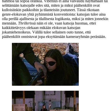
hahmoa tai söpöä orankia. Vibenius ei aina vaivaudu näyttämään tai
selittämään katsojalle edes sitä, miten ja miksi päähenkilöt ovat
kulloisiinkin paikkoihin ja tilanteisiin joutuneet. Tässä rikotaan
genre-elokuvan yhtä pyhimmistä konventioista: katsojan tulee aina
olla perillä ajallisesta ja tilallisesta logiikasta, miksi ja miten jonnekin
mennään.
Thriller
issä näin ei ole, vaan katsoja huomaa, ettei
kaikkitietävyys olekaan mikään elokuvan katsojan
jokamiehenoikeus. Välillä tulee sellainen outo tunne, että
päähenkilöt onnistuvat jopa eksyttämään kameraryhmän perästään.