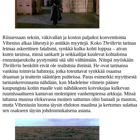
Riisuessaan seksin, väkivallan ja koston paljaiksi konventioista
Vibenius alkaa lähestyä jo antiikin myyttejä. Koko
Thriller
in tarinaa
leimaa askeettinen fatalismi, synkkä kulku kohti loppua – aivan
kuten taruissa, missä sankarit ja seikkailijat kuulevat kohtalonsa
ennustajaeukolta pystymättä sitä silti välttämään. Niinpä myöskään
Thriller
in henkilöt eivät ole realistisia ihmisiä. He ovat tarinansa
vankina toimivia hahmoja, jotka toteuttavat synkkää osaansa
draaman ja teatterin sääntöjen puitteissa. Paras esimerkki myyttisestä
tarinankerronnasta nähdään, kun Madeleine viimein pääsee
kaupungista kotiin maalle vain nähdäkseen koivukujaa kulkevan
ruumissaattueen kantavan molempien vanhempiensa arkkuja. Missä
tahansa muussa elokuvassa moinen sattumus olisi banaali ja mauton,
mutta Vibeniusin luoma täysin ehdoton maailma ja kertomus sulattaa
sen osakseen täysin johdonmukaisena asiana.