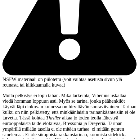
NSFW-materiaali on piilotettu (voit vaihtaa asetusta sivun ylä­
reunasta tai klikkaamalla kuvaa)
Mutta pelkistys ei lopu tähän. Mikä tärkeintä, Vibenius uskaltaa
viedä homman loppuun asti. Myös se tarina, jonka päähenkilöt
käyvät läpi elokuvan kuluessa on hirvittävän suoraviivainen. Tarinan
kulku on niin pelkistetty, että minkäänlaisiin tarinankäänteisiin ei ole
tarvetta. Tässä kohtaa
Thriller
alkaa jo toden teolla lähestyä
eurooppalaista taide-elokuvaa,
Bressonia
ja
Dreyeriä
. Tarinan
ympärillä millään tasolla ei ole mitään turhaa, ei mitään genren
sanelemaa. Ei ole siirappista rakkaustarinaa, koomista sidekick-