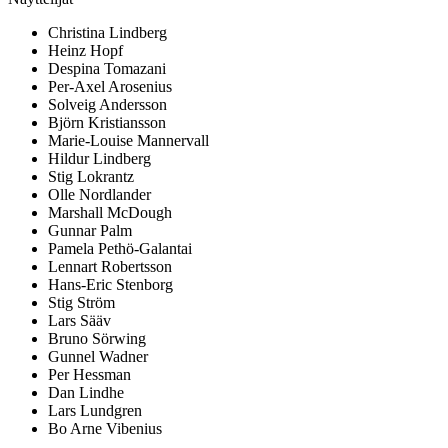
Christina Lindberg
Heinz Hopf
Despina Tomazani
Per-Axel Arosenius
Solveig Andersson
Björn Kristiansson
Marie-Louise Mannervall
Hildur Lindberg
Stig Lokrantz
Olle Nordlander
Marshall McDough
Gunnar Palm
Pamela Pethö-Galantai
Lennart Robertsson
Hans-Eric Stenborg
Stig Ström
Lars Sääv
Bruno Sörwing
Gunnel Wadner
Per Hessman
Dan Lindhe
Lars Lundgren
Bo Arne Vibenius