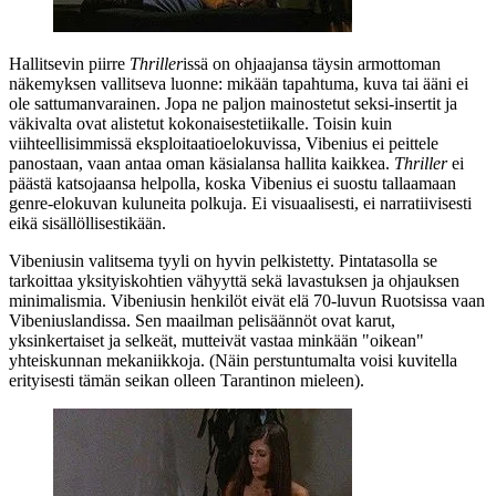
Hallitsevin piirre
Thriller
issä on ohjaajansa täysin armottoman
näkemyksen vallitseva luonne: mikään tapahtuma, kuva tai ääni ei
ole sattumanvarainen. Jopa ne paljon mainostetut seksi-insertit ja
väkivalta ovat alistetut kokonaisestetiikalle. Toisin kuin
viihteellisimmissä eksploitaatioelokuvissa, Vibenius ei peittele
panostaan, vaan antaa oman käsialansa hallita kaikkea.
Thriller
ei
päästä katsojaansa helpolla, koska Vibenius ei suostu tallaamaan
genre-elokuvan kuluneita polkuja. Ei visuaalisesti, ei narratiivisesti
eikä sisällöllisestikään.
Vibeniusin valitsema tyyli on hyvin pelkistetty. Pintatasolla se
tarkoittaa yksityiskohtien vähyyttä sekä lavastuksen ja ohjauksen
minimalismia. Vibeniusin henkilöt eivät elä 70‑luvun Ruotsissa vaan
Vibeniuslandissa. Sen maailman pelisäännöt ovat karut,
yksinkertaiset ja selkeät, mutteivät vastaa minkään "oikean"
yhteiskunnan mekaniikkoja. (Näin perstuntumalta voisi kuvitella
erityisesti tämän seikan olleen Tarantinon mieleen).