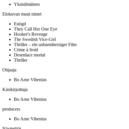
Yksisilmäinen
Elokuvan muut nimet
Enögd
They Call Her One Eye
Hooker's Revenge
The Swedish Vice-Girl
Thriller – ein unbarmherziger Film
Crime à froid
Desenlace mortal
Thriller
Ohjaaja
Bo Arne Vibenius
Käsikirjoittaja
Bo Arne Vibenius
producers
Bo Arne Vibenius
Näyttelijät