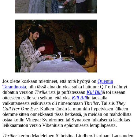
Jos olette koskaan miettineet, että mitä hyötyä on
Quentin
Tarantinosta
, niin tässä ainakin yksi sulka hattuun: QT oli nähnyt
dubatun version
Thriller
istä ja puffatessaan
Kill Bill
iä toi useaan
otteeseen esille sen seikan, että yksi
Kill Bill
in taustalla
vaikuttaneesta esikuvasta oli nimenomaan
Thriller
. Tai siis
They
Call Her One Eye
. Kaiken tämän ja muunkin hypetyksen jälkeen
olemme sitten onnekkaasti tässä hetkessä, ja meidän on mahdollista
ostaa kotiin Vinegar Syndromen tai Synapsen julkaisema laadukas
leikkaamaton versio Vibeniusin epäonnisesta lempilapsesta.
Thriller
kertoo Madeleinen (
Christina Lindberg
) tarinan. Lapsuuden