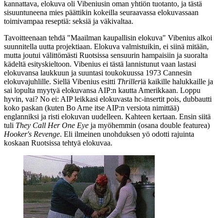
kannattava, elokuva oli Vibeniusin oman yhtiön tuotanto, ja tästä
sisuuntuneena mies päättikin kokeilla seuraavassa elokuvassaan
toimivampaa reseptiä: seksiä ja väkivaltaa.
Tavoitteenaan tehdä "Maailman kaupallisin elokuva" Vibenius alkoi
suunnitella uutta projektiaan. Elokuva valmistuikin, ei siinä mitään,
mutta joutui välittömästi Ruotsissa sensuurin hampaisiin ja suoralta
kädeltä esityskieltoon. Vibenius ei tästä lannistunut vaan lastasi
elokuvansa laukkuun ja suuntasi toukokuussa 1973 Cannesin
elokuvajuhlille. Siellä Vibenius esitti
Thriller
iä kaikille halukkaille ja
sai lopulta myytyä elokuvansa AIP:n kautta Amerikkaan. Loppu
hyvin, vai? No ei: AIP leikkasi elokuvasta hc‑insertit pois, dubbautti
koko paskan (kuten Bo Arne itse AIP:n versiota nimittää)
englanniksi ja risti elokuvan uudelleen. Kahteen kertaan. Ensin siitä
tuli
They Call Her One Eye
ja myöhemmin (osana double featurea)
Hooker's Revenge
. Eli ilmeinen unohduksen yö odotti rajuinta
koskaan Ruotsissa tehtyä elokuvaa.