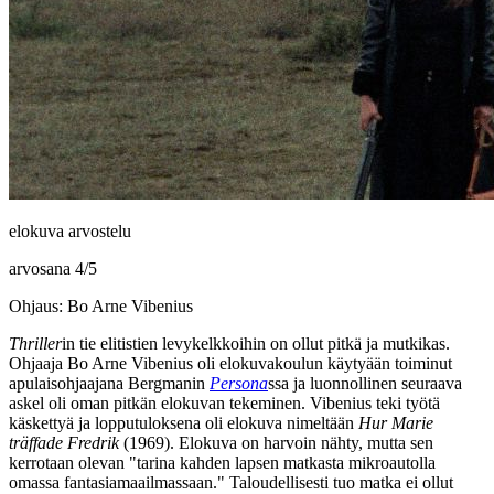
elokuva arvostelu
arvosana
4
/
5
Ohjaus: Bo Arne Vibenius
Thriller
in tie elitistien levykelkkoihin on ollut pitkä ja mutkikas.
Ohjaaja
Bo Arne Vibenius
oli elokuvakoulun käytyään toiminut
apulaisohjaajana
Bergmanin
Persona
ssa ja luonnollinen seuraava
askel oli oman pitkän elokuvan tekeminen.
Vibenius
teki työtä
käskettyä ja lopputuloksena oli elokuva nimeltään
Hur Marie
träffade Fredrik
(1969). Elokuva on harvoin nähty, mutta sen
kerrotaan olevan
"tarina kahden lapsen matkasta mikroautolla
omassa fantasiamaailmassaan."
Taloudellisesti tuo matka ei ollut