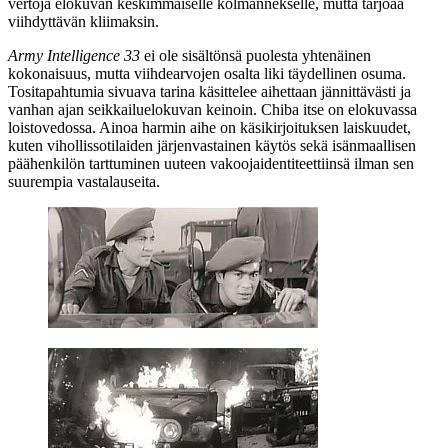
vertoja elokuvan keskimmäiselle kolmannekselle, mutta tarjoaa
viihdyttävän kliimaksin.
Army Intelligence 33
ei ole sisältönsä puolesta yhtenäinen
kokonaisuus, mutta viihdearvojen osalta liki täydellinen osuma.
Tositapahtumia sivuava tarina käsittelee aihettaan jännittävästi ja
vanhan ajan seikkailuelokuvan keinoin. Chiba itse on elokuvassa
loistovedossa. Ainoa harmin aihe on käsikirjoituksen laiskuudet,
kuten vihollissotilaiden järjenvastainen käytös sekä isänmaallisen
päähenkilön tarttuminen uuteen vakoojaidentiteettiinsä ilman sen
suurempia vastalauseita.