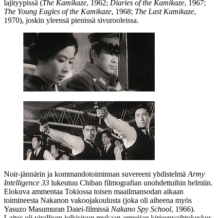
lajityypissä (
The Kamikaze
, 1962;
Diaries of the Kamikaze
, 1967;
The Young Eagles of the Kamikaze
, 1968;
The Last Kamikaze
,
1970), joskin yleensä pienissä sivurooleissa.
Noir-jännärin ja kommandotoiminnan suvereeni yhdistelmä
Army
Intelligence 33
lukeutuu Chiban filmografian unohdettuihin helmiin.
Elokuva ammentaa Tokiossa toisen maailmansodan aikaan
toimineesta Nakanon vakoojakoulusta (joka oli aiheena myös
Yasuzo Masumuran
Daiei-filmissä
Nakano Spy School
, 1966).
Laitos oli virallisen julkisivun mukaan armeijan kirjeenvaihtokeskus,