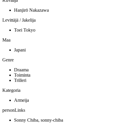
Kuvaaja
Hanjirō Nakazawa
Levittäjä / Jakelija
Toei Tokyo
Maa
Japani
Genre
Draama
Toiminta
Trilleri
Kategoria
Armeija
personLinks
Sonny Chiba, sonny-chiba