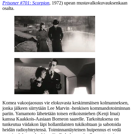
Prisoner #701: Scorpion
, 1972) upean mustavalkokuvauksenkaan
osalta.
Komea vakoojaosuus vie elokuvasta keskimmäisen kolmanneksen,
jonka jälkeen siirrytään
Lee Marvin
‑henkisen kommandotoiminnan
pariin. Yamamoto lähetetään toisen erikoismiehen (
Kenji Imai
)
kanssa Kaakkois-Aasiaan Borneon saarelle. Tarkoituksena on
tunkeutua viidakon läpi hollantilaisten tukikohtaan ja sabotoida
heidän radioyhteytensä. Toiminnantäyteinen huipennus ei vedä