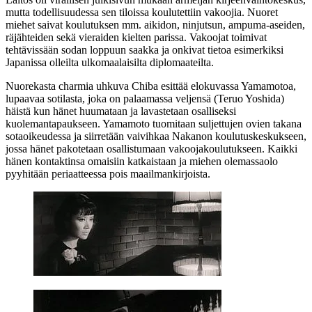
mutta todellisuudessa sen tiloissa koulutettiin vakoojia. Nuoret
miehet saivat koulutuksen mm. aikidon, ninjutsun, ampuma-aseiden,
räjähteiden sekä vieraiden kielten parissa. Vakoojat toimivat
tehtävissään sodan loppuun saakka ja onkivat tietoa esimerkiksi
Japanissa olleilta ulkomaalaisilta diplomaateilta.
Nuorekasta charmia uhkuva Chiba esittää elokuvassa Yamamotoa,
lupaavaa sotilasta, joka on palaamassa veljensä (
Teruo Yoshida
)
häistä kun hänet huumataan ja lavastetaan osalliseksi
kuolemantapaukseen. Yamamoto tuomitaan suljettujen ovien takana
sotaoikeudessa ja siirretään vaivihkaa Nakanon koulutuskeskukseen,
jossa hänet pakotetaan osallistumaan vakoojakoulutukseen. Kaikki
hänen kontaktinsa omaisiin katkaistaan ja miehen olemassaolo
pyyhitään periaatteessa pois maailmankirjoista.