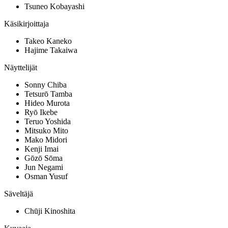
Tsuneo Kobayashi
Käsikirjoittaja
Takeo Kaneko
Hajime Takaiwa
Näyttelijät
Sonny Chiba
Tetsurō Tamba
Hideo Murota
Ryō Ikebe
Teruo Yoshida
Mitsuko Mito
Mako Midori
Kenji Imai
Gōzō Sōma
Jun Negami
Osman Yusuf
Säveltäjä
Chūji Kinoshita