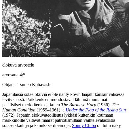
elokuva arvostelu
arvosana
4
/
5
Ohjaus: Tsuneo Kobayashi
Japanilaisia sotaelokuvia ei ole nähty kovin laajalti kansainvälisessä
levityksessä. Poikkeuksen muodostavat lähinnä muutamat
pasifistiset merkkiteokset, kuten
The Burmese Harp
(1956),
The
Human Condition
(1959–1961) ja
Under the Flag of the Rising Sun
(1972). Japanin elokuvateollisuus lykkäsi kuitenkin kotimaan
markkinoille valtavat määrät patriotismiltaan vaihtelevatasoisia
sotaseikkailuja ja kamikaze-draamoja.
Sonny Chiba
oli tuttu näky