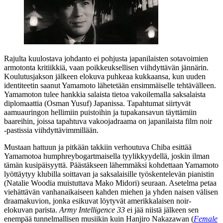
Rajulta kuulostava johdanto ei pohjusta japanilaisten sotavoimien
armotonta kritiikkiä, vaan poikkeuksellisen viihdyttävän jännärin.
Koulutusjakson jälkeen elokuva puhkeaa kukkaansa, kun uuden
identiteetin saanut Yamamoto lähetetään ensimmäiselle tehtävälleen.
Yamamoton tulee hankkia salaista tietoa vakoilemalla saksalaista
diplomaattia (
Osman Yusuf
) Japanissa. Tapahtumat siirtyvät
aamuauringon hellimiin puistoihin ja tupakansavun täyttämiin
baareihin, joissa tapahtuva vakoojadraama on japanilaista film noir
‑pastissia viihdyttävimmillään.
Mustaan hattuun ja pitkään takkiin verhoutuva Chiba esittää
Yamamotoa humphreybogartmaisella tyylikkyydellä, joskin ilman
tämän kusipäisyyttä. Päästäkseen lähemmäksi kohdettaan Yamamoto
lyöttäytyy klubilla soittavan ja saksalaisille työskentelevän pianistin
(
Natalie Woodia
muistuttava
Mako Midori
) seuraan. Asetelma petaa
viehättävän vanhanaikaiseen kahden miehen ja yhden naisen välisen
draamakuvion, jonka esikuvat löytyvät amerikkalaisen noir-
elokuvan parista.
Army Intelligence 33
ei jää niistä jälkeen sen
enempää tunnelmallisen musiikin kuin
Hanjiro Nakazawan
(
Female