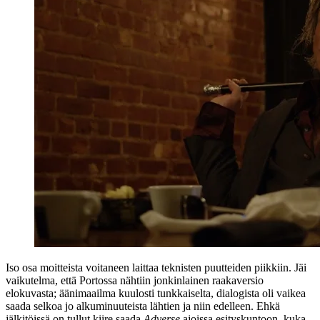
Iso osa moitteista voitaneen laittaa teknisten puutteiden piikkiin. Jäi
vaikutelma, että Portossa nähtiin jonkinlainen raakaversio
elokuvasta; äänimaailma kuulosti tunkkaiselta, dialogista oli vaikea
saada selkoa jo alkuminuuteista lähtien ja niin edelleen. Ehkä
jälkitöissä on tullut kiire saada
Adverse
ajoissa esityskuntoon, kuka