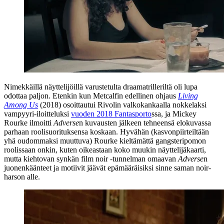
Nimekkäillä näyttelijöillä varustetulta draamatrilleriltä oli lupa
odottaa paljon. Etenkin kun Metcalfin edellinen ohjaus
Living
Among Us
(2018) osoittautui Rivolin valkokankaalla nokkelaksi
vampyyri-iloitteluksi
vuoden 2018 Fantasporto
ssa, ja
Mickey
Rourke
ilmoitti
Adverse
n kuvausten jälkeen tehneensä elokuvassa
parhaan roolisuorituksensa koskaan. Hyvähän (kasvonpiirteiltään
yhä oudommaksi muuttuva) Rourke kieltämättä gangsteripomon
roolissaan onkin, kuten oikeastaan koko muukin näyttelijäkaarti,
mutta kiehtovan synkän film noir ‑tunnelman omaavan
Adverse
n
juonenkäänteet ja motiivit jäävät epämääräisiksi sinne saman noir-
harson alle.