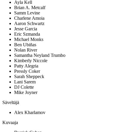
Ayla Kell
Brian A. Metcalf
Samm Levine
Charlene Amoia
Aaron Schwartz
Jesse Garcia
Eric Szmanda
Michael Monks
Ben Ubiñas
Nolan River
Samantha Neyland Trumbo
Kimberly Niccole
Patty Alegria
Pressly Coker
Sarah Sheppeck
Lani Sarem
DJ Colette
Mike Joyner
Säveltäjä
Alex Kharlamov
Kuvaaja