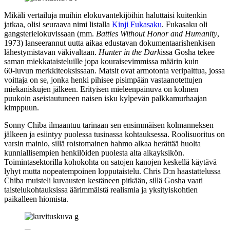
Mikäli vertailuja muihin elokuvantekijöihin haluttaisi kuitenkin
jatkaa, olisi seuraava nimi listalla
Kinji Fukasaku
. Fukasaku oli
gangsterielokuvissaan (mm.
Battles Without Honor and Humanity
,
1973) lanseerannut uutta aikaa edustavan dokumentaarishenkisen
lähestymistavan väkivaltaan.
Hunter in the Dark
issa Gosha tekee
saman miekkataisteluille jopa kouraisevimmissa määrin kuin
60‑luvun merkkiteoksissaan. Matsit ovat armotonta veripalttua, jossa
voittaja on se, jonka henki pihisee pisimpään vastaanotettujen
miekaniskujen jälkeen. Erityisen mieleenpainuva on kolmen
puukoin aseistautuneen naisen isku kylpevän palkkamurhaajan
kimppuun.
Sonny Chiba ilmaantuu tarinaan sen ensimmäisen kolmanneksen
jälkeen ja esiintyy puolessa tusinassa kohtauksessa. Roolisuoritus on
varsin mainio, sillä roistomainen hahmo alkaa herättää huolta
kunniallisempien henkilöiden puolesta alta aikayksikön.
Toimintasektorilla kohokohta on satojen kanojen keskellä käytävä
lyhyt mutta nopeatempoinen lopputaistelu.
Chris D:n
haastattelussa
Chiba muisteli kuvausten kestäneen pitkään, sillä Gosha vaati
taistelukohtauksissa äärimmäistä realismia ja yksityiskohtien
paikalleen hiomista.