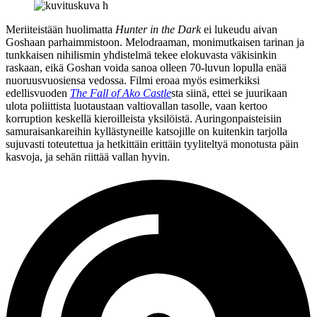
Meriiteistään huolimatta
Hunter in the Dark
ei lukeudu aivan
Goshaan parhaimmistoon. Melodraaman, monimutkaisen tarinan ja
tunkkaisen nihilismin yhdistelmä tekee elokuvasta väkisinkin
raskaan, eikä Goshan voida sanoa olleen 70‑luvun lopulla enää
nuoruusvuosiensa vedossa. Filmi eroaa myös esimerkiksi
edellisvuoden
The Fall of Ako Castle
sta siinä, ettei se juurikaan
ulota poliittista luotaustaan valtiovallan tasolle, vaan kertoo
korruption keskellä kieroilleista yksilöistä. Auringonpaisteisiin
samuraisankareihin kyllästyneille katsojille on kuitenkin tarjolla
sujuvasti toteutettua ja hetkittäin erittäin tyyliteltyä monotusta päin
kasvoja, ja sehän riittää vallan hyvin.