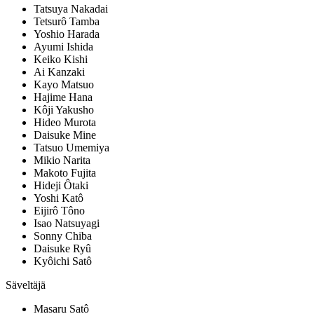
Tatsuya Nakadai
Tetsurô Tamba
Yoshio Harada
Ayumi Ishida
Keiko Kishi
Ai Kanzaki
Kayo Matsuo
Hajime Hana
Kôji Yakusho
Hideo Murota
Daisuke Mine
Tatsuo Umemiya
Mikio Narita
Makoto Fujita
Hideji Ôtaki
Yoshi Katô
Eijirô Tôno
Isao Natsuyagi
Sonny Chiba
Daisuke Ryû
Kyôichi Satô
Säveltäjä
Masaru Satô