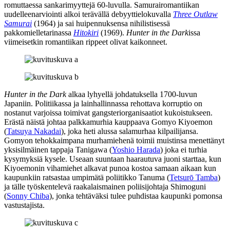
romuttaessa sankarimyyttejä 60‑luvulla. Samurairomantiikan
uudelleenarviointi alkoi terävällä debyyttielokuvalla
Three Outlaw
Samurai
(1964) ja sai huipennuksensa nihilistisessä
pakkomielletarinassa
Hitokiri
(1969).
Hunter in the Dark
issa
viimeisetkin romantiikan rippeet olivat kaikonneet.
Hunter in the Dark
alkaa lyhyellä johdatuksella 1700‑luvun
Japaniin. Politiikassa ja lainhallinnassa rehottava korruptio on
nostanut varjoissa toimivat gangsteriorganisaatiot kukoistukseen.
Erästä näistä johtaa palkkamurhia kauppaava Gomyo Kiyoemon
(
Tatsuya Nakadai
), joka heti alussa salamurhaa kilpailijansa.
Gomyon tehokkaimpana murhamiehenä toimii muistinsa menettänyt
yksisilmäinen tappaja Tanigawa (
Yoshio Harada
) joka ei turhia
kysymyksiä kysele. Useaan suuntaan haarautuva juoni starttaa, kun
Kiyoemonin vihamiehet alkavat punoa kostoa samaan aikaan kun
kaupunkiin ratsastaa umpimätä poliitikko Tanuma (
Tetsurō Tamba
)
ja tälle työskentelevä raakalaismainen poliisijohtaja Shimoguni
(
Sonny Chiba
), jonka tehtäväksi tulee puhdistaa kaupunki pomonsa
vastustajista.