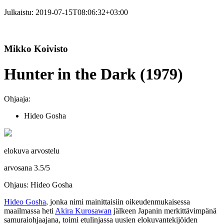
Julkaistu:
2019-07-15T08:06:32+03:00
Mikko Koivisto
Hunter in the Dark (1979)
Ohjaaja:
Hideo Gosha
elokuva arvostelu
arvosana
3.5
/
5
Ohjaus: Hideo Gosha
Hideo Gosha
, jonka nimi mainittaisiin oikeudenmukaisessa
maailmassa heti
Akira Kurosawan
jälkeen Japanin merkittävimpänä
samuraiohjaajana, toimi etulinjassa uusien elokuvantekijöiden