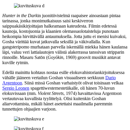
Hunter in the Dark
in juonitiivistelmä raapaisee ainoastaan pintaa
tarinassa, jonka monimutkaisuus saisi keskiverron
saippuakäsikirjoittajan halkeamaan kateudesta. Filmin edetessä
kaunoja, kostojuonia ja klaanien olemassaolotaisteluja punotaan
heikompia hirvittävällä antaumuksella. Jotta juttu ei menisi kuivaksi,
Gosha värittää kuvat jatkuvalla seksillä ja väkivallalla. Kun
gangsteripomo murhataan parvella iskemällä miekka hänen kaulansa
läpi, valuu veri lattialautojen välistä alakerrassa tanssivan stripparin
rinnoille.
Masaru Satōn
(
Goyōkin
, 1969) groovit musiikit antavat
kuville rytmin.
Edellä mainittu kohtaus nostaa esille elokuvahistoriankirjoituksessa
vähälle jääneen vertailun Goshan visuaaliseen serkkuun
Dario
Argentoon
. Siinä missä Goshan varhaistyöt olivat toisinaan velkaa
Sergio Leonen
spagettiwesternestetiikalle, oli hänen 70‑luvun
elokuvissaan (mm.
Violent Streets
, 1974) havaittavissa Argentoon
vertautuvaa kuvallista tyylittelyä. Olisi kuitenkin Goshan
aliarvottamista, mikäli hänet asetettaisi maailmalla paremmin
tunnettujen ohjaajien varjoon.