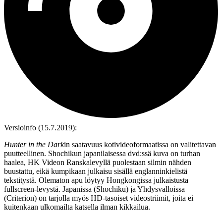
Versioinfo (15.7.2019):
Hunter in the Dark
in saatavuus kotivideoformaatissa on valitettavan
puutteellinen. Shochikun japanilaisessa dvd:ssä kuva on turhan
haalea, HK Videon Ranskalevyllä puolestaan silmin nähden
buustattu, eikä kumpikaan julkaisu sisällä englanninkielistä
tekstitystä. Olematon apu löytyy Hongkongissa julkaistusta
fullscreen-levystä. Japanissa (Shochiku) ja Yhdysvalloissa
(Criterion) on tarjolla myös HD‑tasoiset videostriimit, joita ei
kuitenkaan ulkomailta katsella ilman kikkailua.