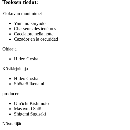
Teoksen tiedot:
Elokuvan muut nimet
Yami no karyudo
Chasseurs des ténèbres
Cacciatore nella notte
Cazador en la oscuridad
Ohjaaja
Hideo Gosha
Käsikirjoittaja
Hideo Gosha
Shôtarô Ikenami
producers
Gin'ichi Kishimoto
Masayuki Satô
Shigemi Sugisaki
Näyttelijät