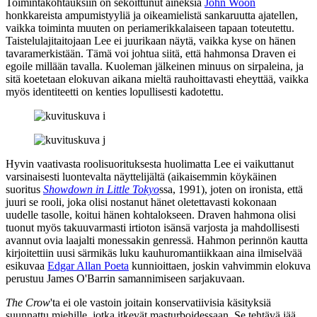
Toimintakohtauksiin on sekoittunut aineksia
John Woon
honkkareista ampumistyyliä ja oikeamielistä sankaruutta ajatellen,
vaikka toiminta muuten on periamerikkalaiseen tapaan toteutettu.
Taistelulajitaitojaan Lee ei juurikaan näytä, vaikka kyse on hänen
tavaramerkistään. Tämä voi johtua siitä, että hahmonsa Draven ei
egoile millään tavalla. Kuoleman jälkeinen minuus on sirpaleina, ja
sitä koetetaan elokuvan aikana mieltä rauhoittavasti eheyttää, vaikka
myös identiteetti on kenties lopullisesti kadotettu.
Hyvin vaativasta roolisuorituksesta huolimatta Lee ei vaikuttanut
varsinaisesti luontevalta näyttelijältä (aikaisemmin köykäinen
suoritus
Showdown in Little Tokyo
ssa, 1991), joten on ironista, että
juuri se rooli, joka olisi nostanut hänet oletettavasti kokonaan
uudelle tasolle, koitui hänen kohtalokseen. Draven hahmona olisi
tuonut myös takuuvarmasti irtioton isänsä varjosta ja mahdollisesti
avannut ovia laajalti monessakin genressä. Hahmon perinnön kautta
kirjoitettiin uusi särmikäs luku kauhuromantiikkaan aina ilmiselvää
esikuvaa
Edgar Allan Poeta
kunnioittaen, joskin vahvimmin elokuva
perustuu
James O'Barrin
samannimiseen sarjakuvaan.
The Crow
'ta ei ole vastoin joitain konservatiivisia käsityksiä
suunnattu miehille, jotka itkevät masturboidessaan. Se tehtävä jää