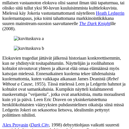
millaisen vastaanoton elokuva olisi saanut ilman tätä tapaturmaa, tai
olisiko siitä tullut yksi 90‑luvun kuuluisimmista kulttielokuvista.
Mielessä käy Jokeria vastustamattomasti näytelleen
Heath Ledgerin
kuolemantapaus, joka toimi tahattomana markkinointikikkana
suuren mainstream-suosion saavuttaneelle
The Dark Knight
ille
(2008).
Elokuvien tragediat jättävät jälkensä historiaan konkreettisemmin,
kun ne yhdistyvät tositapahtumiin. Näyttelijän ja roolihahmon
kohtalot nivoutuvat yhteen ja alkavat elää omaa elämäänsä myös
katsojan mielessä. Ennenaikainen kuolema tekee tähdenaluista
kuolemattomia, kuten vaikkapa aikanaan
James Deanistä
(
Rebel
Without a Cause
, 1955). Tässä mielessä Leen ja Ledgerin hahmot ja
kohtalot ovat samankaltaisia. Kumpikin näytteli kulahtaneesti
maskeerattuja "veijareita", jotka ovat anarkistisia, mutta moraalisesti
kuin yö ja päivä. Leen Eric Draven on yksinkertaistettuna
henkilökohtaisten vääryyksien puhdasmielinen oikaisija siinä missä
Ledgerin Jokeri on sekasortoa lietsova, idealismiin pettynyt
poliittinen nihilisti.
Alex Proyasin
(
Dark City
, 1998) debyyttiohjaus vaikutti suuresti