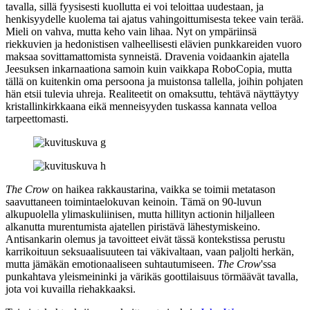
tavalla, sillä fyysisesti kuollutta ei voi teloittaa uudestaan, ja
henkisyydelle kuolema tai ajatus vahingoittumisesta tekee vain terää.
Mieli on vahva, mutta keho vain lihaa. Nyt on ympäriinsä
riekkuvien ja hedonistisen valheellisesti elävien punkkareiden vuoro
maksaa sovittamattomista synneistä. Dravenia voidaankin ajatella
Jeesuksen inkarnaationa samoin kuin vaikkapa RoboCopia, mutta
tällä on kuitenkin oma persoona ja muistonsa tallella, joihin pohjaten
hän etsii tulevia uhreja. Realiteetit on omaksuttu, tehtävä näyttäytyy
kristallinkirkkaana eikä menneisyyden tuskassa kannata velloa
tarpeettomasti.
The Crow
on haikea rakkaustarina, vaikka se toimii metatason
saavuttaneen toimintaelokuvan keinoin. Tämä on 90‑luvun
alkupuolella ylimaskuliinisen, mutta hillityn actionin hiljalleen
alkanutta murentumista ajatellen piristävä lähestymiskeino.
Antisankarin olemus ja tavoitteet eivät tässä kontekstissa perustu
karrikoituun seksuaalisuuteen tai väkivaltaan, vaan paljolti herkän,
mutta jämäkän emotionaaliseen suhtautumiseen.
The Crow
'ssa
punkahtava yleismeininki ja värikäs goottilaisuus törmäävät tavalla,
jota voi kuvailla riehakkaaksi.