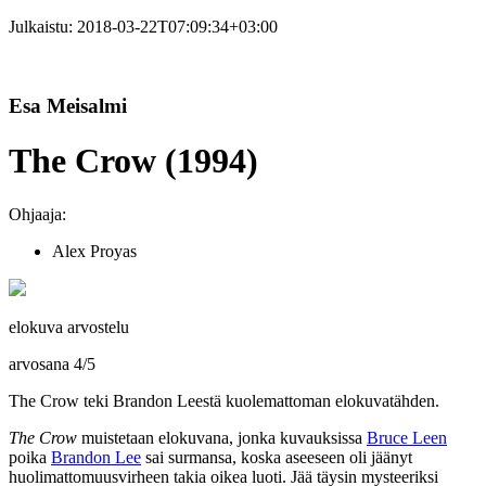
Julkaistu:
2018-03-22T07:09:34+03:00
Esa Meisalmi
The Crow (1994)
Ohjaaja:
Alex Proyas
elokuva arvostelu
arvosana
4
/
5
The Crow teki Brandon Leestä kuolemattoman elokuvatähden.
The Crow
muistetaan elokuvana, jonka kuvauksissa
Bruce Leen
poika
Brandon Lee
sai surmansa, koska aseeseen oli jäänyt
huolimattomuusvirheen takia oikea luoti. Jää täysin mysteeriksi