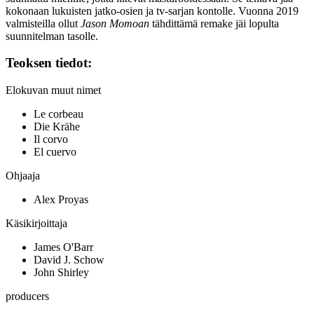
kokonaan lukuisten jatko-osien ja tv‑sarjan kontolle. Vuonna 2019
valmisteilla ollut
Jason Momoan
tähdittämä remake jäi lopulta
suunnitelman tasolle.
Teoksen tiedot:
Elokuvan muut nimet
Le corbeau
Die Krähe
Il corvo
El cuervo
Ohjaaja
Alex Proyas
Käsikirjoittaja
James O'Barr
David J. Schow
John Shirley
producers