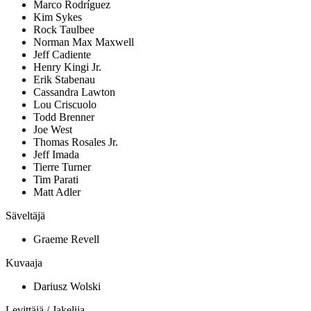
Marco Rodríguez
Kim Sykes
Rock Taulbee
Norman Max Maxwell
Jeff Cadiente
Henry Kingi Jr.
Erik Stabenau
Cassandra Lawton
Lou Criscuolo
Todd Brenner
Joe West
Thomas Rosales Jr.
Jeff Imada
Tierre Turner
Tim Parati
Matt Adler
Säveltäjä
Graeme Revell
Kuvaaja
Dariusz Wolski
Levittäjä / Jakelija