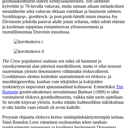
goottialakulttuurin uuteen kehitysaskeleeseen. Sen siemenet
kylvettiin jo 70‑luvulla vakavan, mutta samaan aikaan melankolisen
mentaliteetin sekä valtavan rikkaan estetiikan ja huumorin suhteen.
Syntikkapop-, goottirock‑ ja post-punk-bändit muun muassa
Joy
Divisionin
johdolla panivat alulle jotain sellaista, mikä odotti elämän
ja kuoleman rajapintaa romantisoivaa ylösnousemusta ja
ruumiillistumista Dravenin muodossa.
The Crow
popularisoi osaltaan sen mikä oli hautunut jo
vuosikymmeniä alan piireissä musiikillisesti, mutta ei ollut noussut
suuremman yleisön tietoisuuteen välttämättä elokuvallisesti.
Goottilaisuus ulottuu kuitenkin saumattomasti eri elokuva‑ ja
musiikkigenreihin, kunhan vain tekijöiden ja kokijoiden
synkistelyyn taipuvaiset ajatusmaailmat kohtaavat. Esimerkiksi
Tim
Burtonin
goottivaikutteinen neronleimaus
Batman
(1989) ei ollut
varsinaisesti elokuva goottikulttuurista, vaikka näin usein ajatellaan.
Se tavoitti kirjavan yleisön, koska mitään kulttuurillista näkökulmaa
ei oltu lukittu vaan estradi oli avoin kaikille.
Proyasin ohjaama elokuva kertoo sisäänpäinkääntyneempää tarinaa.
Siinä Brandon Leen viimeinen roolisuoritus tekee random-
punkkarijengin tappamasta ja kuolleista heränneestä Dravenista