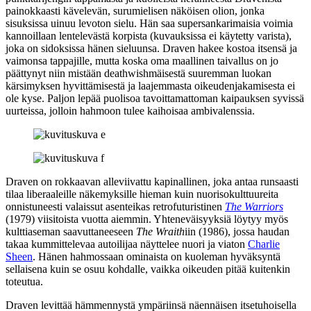
painokkaasti kävelevän, surumielisen näköisen olion, jonka
sisuksissa uinuu levoton sielu. Hän saa supersankarimaisia voimia
kannoillaan lentelevästä korpista (kuvauksissa ei käytetty varista),
joka on sidoksissa hänen sieluunsa. Draven hakee kostoa itsensä ja
vaimonsa tappajille, mutta koska oma maallinen taivallus on jo
päättynyt niin mistään deathwishmäisestä suuremman luokan
kärsimyksen hyvittämisestä ja laajemmasta oikeudenjakamisesta ei
ole kyse. Paljon lepää puolisoa tavoittamattoman kaipauksen syvissä
uurteissa, jolloin hahmoon tulee kaihoisaa ambivalenssia.
Draven on rokkaavan alleviivattu kapinallinen, joka antaa runsaasti
tilaa liberaaleille näkemyksille hieman kuin nuorisokulttuureita
onnistuneesti valaissut asenteikas retrofuturistinen
The Warriors
(1979) viisitoista vuotta aiemmin. Yhteneväisyyksiä löytyy myös
kulttiaseman saavuttaneeseen
The Wraith
iin (1986), jossa haudan
takaa kummittelevaa autoilijaa näyttelee nuori ja viaton
Charlie
Sheen
. Hänen hahmossaan ominaista on kuoleman hyväksyntä
sellaisena kuin se osuu kohdalle, vaikka oikeuden pitää kuitenkin
toteutua.
Draven levittää hämmennystä ympäriinsä näennäisen itsetuhoisella