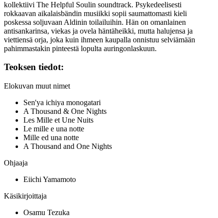
kollektiivi
The Helpful Soulin
soundtrack. Psykedeelisesti
rokkaavan aikalaisbändin musiikki sopii saumattomasti kieli
poskessa soljuvaan Aldinin toilailuihin. Hän on omanlainen
antisankarinsa, viekas ja ovela häntäheikki, mutta halujensa ja
viettiensä orja, joka kuin ihmeen kaupalla onnistuu selviämään
pahimmastakin pinteestä lopulta auringonlaskuun.
Teoksen tiedot:
Elokuvan muut nimet
Sen'ya ichiya monogatari
A Thousand & One Nights
Les Mille et Une Nuits
Le mille e una notte
Mille ed una notte
A Thousand and One Nights
Ohjaaja
Eiichi Yamamoto
Käsikirjoittaja
Osamu Tezuka