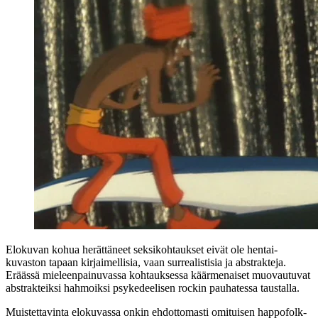
Elokuvan kohua herättäneet seksikohtaukset eivät ole hentai-
kuvaston tapaan kirjaimellisia, vaan surrealistisia ja abstrakteja.
Eräässä mieleenpainuvassa kohtauksessa käärmenaiset muovautuvat
abstrakteiksi hahmoiksi psykedeelisen rockin pauhatessa taustalla.
Muistettavinta elokuvassa onkin ehdottomasti omituisen happofolk-