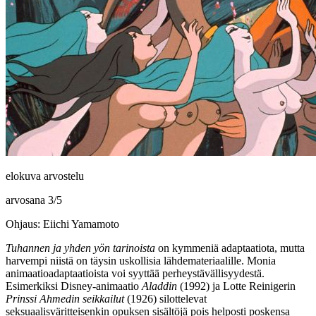
elokuva arvostelu
arvosana
3
/
5
Ohjaus: Eiichi Yamamoto
Tuhannen ja yhden yön tarinoista
on kymmeniä adaptaatiota, mutta
harvempi niistä on täysin uskollisia lähdemateriaalille. Monia
animaatioadaptaatioista voi syyttää perheystävällisyydestä.
Esimerkiksi Disney-animaatio
Aladdin
(1992) ja
Lotte Reinigerin
Prinssi Ahmedin seikkailut
(1926) silottelevat
seksuaalisväritteisenkin opuksen sisältöjä pois helposti poskensa