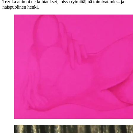
Tezuka
animoi ne kohtaukset, joissa rytmittäjinä toimivat mies‑ ja
naispuolinen henki.