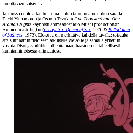
punottavien katseilta.
Japanissa ei ole arkailtu tarttua näihin taruihin animaation saralla.
Eiichi Yamamoton
ja
Osamu Tezukan
One Thousand and One
Arabian Nights
käynnisti animaatiostudio Mushi productionsin
Animerama-trilogian (
Cleopatra: Queen of Sex
, 1970 &
Belladonna
of Sadness
, 1973). Elokuva on merkittävä kahdella tavalla; toisaalta
sitä suunnattiin tietoisesti aikuiselle yleisölle ja samalla yritettiin
vastata Disney-yhtiöiden aiheuttamaan haasteeseen taiteellisesti
kunnianhimoisesta animaatiosta.