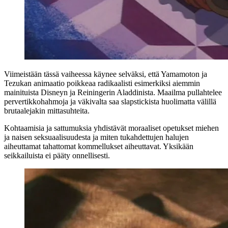
Viimeistään tässä vaiheessa käynee selväksi, että Yamamoton ja
Tezukan animaatio poikkeaa radikaalisti esimerkiksi aiemmin
mainituista Disneyn ja Reiningerin Aladdinista. Maailma pullahtelee
pervertikkohahmoja ja väkivalta saa slapstickista huolimatta välillä
brutaalejakin mittasuhteita.
Kohtaamisia ja sattumuksia yhdistävät moraaliset opetukset miehen
ja naisen seksuaalisuudesta ja miten tukahdettujen halujen
aiheuttamat tahattomat kommellukset aiheuttavat. Yksikään
seikkailuista ei pääty onnellisesti.