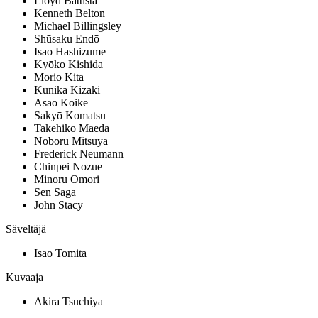
Lloyd Battista
Kenneth Belton
Michael Billingsley
Shūsaku Endō
Isao Hashizume
Kyōko Kishida
Morio Kita
Kunika Kizaki
Asao Koike
Sakyō Komatsu
Takehiko Maeda
Noboru Mitsuya
Frederick Neumann
Chinpei Nozue
Minoru Omori
Sen Saga
John Stacy
Säveltäjä
Isao Tomita
Kuvaaja
Akira Tsuchiya