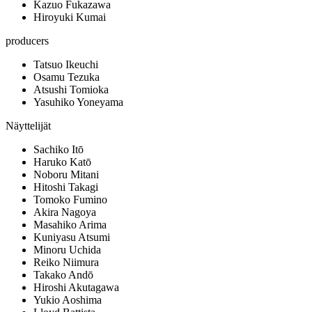
Kazuo Fukazawa
Hiroyuki Kumai
producers
Tatsuo Ikeuchi
Osamu Tezuka
Atsushi Tomioka
Yasuhiko Yoneyama
Näyttelijät
Sachiko Itō
Haruko Katō
Noboru Mitani
Hitoshi Takagi
Tomoko Fumino
Akira Nagoya
Masahiko Arima
Kuniyasu Atsumi
Minoru Uchida
Reiko Niimura
Takako Andō
Hiroshi Akutagawa
Yukio Aoshima