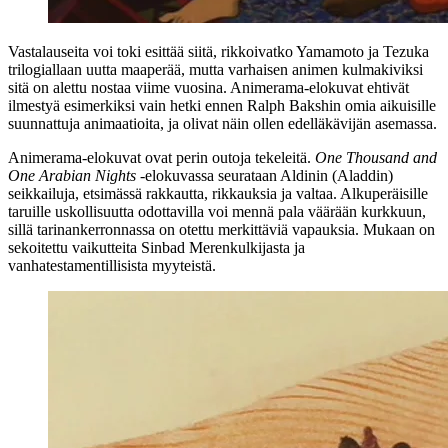
Vastalauseita voi toki esittää siitä, rikkoivatko Yamamoto ja Tezuka
trilogiallaan uutta maaperää, mutta varhaisen animen kulmakiviksi
sitä on alettu nostaa viime vuosina. Animerama-elokuvat ehtivät
ilmestyä esimerkiksi vain hetki ennen
Ralph Bakshin
omia aikuisille
suunnattuja animaatioita, ja olivat näin ollen edelläkävijän asemassa.
Animerama-elokuvat ovat perin outoja tekeleitä.
One Thousand and
One Arabian Nights
‑elokuvassa seurataan Aldinin (Aladdin)
seikkailuja, etsimässä rakkautta, rikkauksia ja valtaa. Alkuperäisille
taruille uskollisuutta odottavilla voi mennä pala väärään kurkkuun,
sillä tarinankerronnassa on otettu merkittäviä vapauksia. Mukaan on
sekoitettu vaikutteita Sinbad Merenkulkijasta ja
vanhatestamentillisista myyteistä.