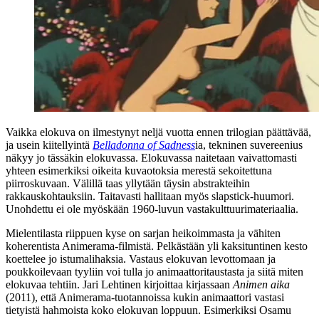
Vaikka elokuva on ilmestynyt neljä vuotta ennen trilogian päättävää,
ja usein kiitellyintä
Belladonna of Sadness
ia, tekninen suvereenius
näkyy jo tässäkin elokuvassa. Elokuvassa naitetaan vaivattomasti
yhteen esimerkiksi oikeita kuvaotoksia merestä sekoitettuna
piirroskuvaan. Välillä taas yllytään täysin abstrakteihin
rakkauskohtauksiin. Taitavasti hallitaan myös slapstick-huumori.
Unohdettu ei ole myöskään 1960‑luvun vastakulttuurimateriaalia.
Mielentilasta riippuen kyse on sarjan heikoimmasta ja vähiten
koherentista Animerama-filmistä. Pelkästään yli kaksituntinen kesto
koettelee jo istumalihaksia. Vastaus elokuvan levottomaan ja
poukkoilevaan tyyliin voi tulla jo animaattoritaustasta ja siitä miten
elokuvaa tehtiin.
Jari Lehtinen
kirjoittaa kirjassaan
Animen aika
(2011), että Animerama-tuotannoissa kukin animaattori vastasi
tietyistä hahmoista koko elokuvan loppuun. Esimerkiksi
Osamu