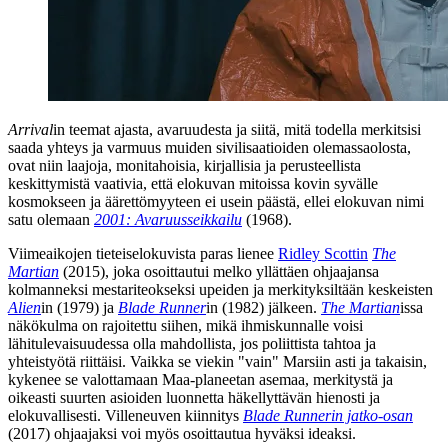
Arrival
in teemat ajasta, avaruudesta ja siitä, mitä todella merkitsisi
saada yhteys ja varmuus muiden sivilisaatioiden olemassaolosta,
ovat niin laajoja, monitahoisia, kirjallisia ja perusteellista
keskittymistä vaativia, että elokuvan mitoissa kovin syvälle
kosmokseen ja äärettömyyteen ei usein päästä, ellei elokuvan nimi
satu olemaan
2001: Avaruusseikkailu
(1968).
Viimeaikojen tieteiselokuvista paras lienee
Ridley Scottin
The
Martian
(2015), joka osoittautui melko yllättäen ohjaajansa
kolmanneksi mestariteokseksi upeiden ja merkityksiltään keskeisten
Alien
in (1979) ja
Blade Runner
in (1982) jälkeen.
The Martian
issa
näkökulma on rajoitettu siihen, mikä ihmiskunnalle voisi
lähitulevaisuudessa olla mahdollista, jos poliittista tahtoa ja
yhteistyötä riittäisi. Vaikka se viekin "vain" Marsiin asti ja takaisin,
kykenee se valottamaan Maa‑planeetan asemaa, merkitystä ja
oikeasti suurten asioiden luonnetta häkellyttävän hienosti ja
elokuvallisesti. Villeneuven kiinnitys
Blade Runnerin jatko-osan
(2017) ohjaajaksi voi myös osoittautua hyväksi ideaksi.