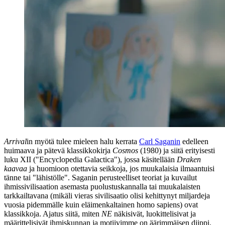
Arrival
in myötä tulee mieleen halu kerrata
Carl Saganin
edelleen
huimaava ja pätevä klassikkokirja
Cosmos
(1980) ja siitä erityisesti
luku XII ("Encyclopedia Galactica"), jossa käsitellään
Draken
kaavaa
ja huomioon otettavia seikkoja, jos muukalaisia ilmaantuisi
tänne tai "lähistölle". Saganin perusteelliset teoriat ja kuvailut
ihmissivilisaation asemasta puolustuskannalla tai muukalaisten
tarkkailtavana (mikäli vieras sivilisaatio olisi kehittynyt miljardeja
vuosia pidemmälle kuin eläimenkaltainen homo sapiens) ovat
klassikkoja. Ajatus siitä, miten
NE
näkisivät, luokittelisivat ja
määrittelisivät ihmiskunnan ja motiivimme on äärimmäisen diippi.