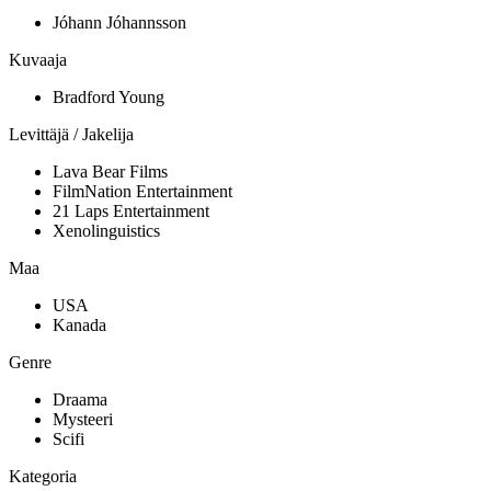
Jóhann Jóhannsson
Kuvaaja
Bradford Young
Levittäjä / Jakelija
Lava Bear Films
FilmNation Entertainment
21 Laps Entertainment
Xenolinguistics
Maa
USA
Kanada
Genre
Draama
Mysteeri
Scifi
Kategoria