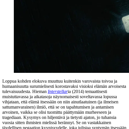
Loppua kohden elokuva muuttuu kuitenkin varovaista toivoa ja
humaanisuutta surumielisesti korostavaksi visioksi elämän arvoisesta
tulevaisuudesta. Hieman
Interstellar
ia (2014) temaattisesti
muistuttavassa ja aikatasoja näynomaisesti soveltavassa lopussa
vihjataan, että elämä itsessään on niin ainutlaatuinen (ja ilmeisen
sattumanvarainen) ilmiö, että se on tapahtumisen ja antamisen
arvoinen, vaikka se olisi tuomittu päättymään murheeseen ja
tragediaan. Kysymys on hiljentävä ja tietysti ajaton, jo tuhansia
vuosia sitten ihmisten mielissä herännyt. Se on vastakkainen
täydellisen negaation kyynisyydelle, joka julistaa syntymän itsessään