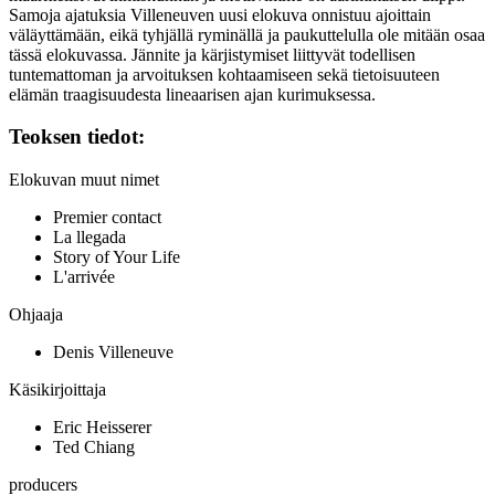
Samoja ajatuksia Villeneuven uusi elokuva onnistuu ajoittain
väläyttämään, eikä tyhjällä ryminällä ja paukuttelulla ole mitään osaa
tässä elokuvassa. Jännite ja kärjistymiset liittyvät todellisen
tuntemattoman ja arvoituksen kohtaamiseen sekä tietoisuuteen
elämän traagisuudesta lineaarisen ajan kurimuksessa.
Teoksen tiedot:
Elokuvan muut nimet
Premier contact
La llegada
Story of Your Life
L'arrivée
Ohjaaja
Denis Villeneuve
Käsikirjoittaja
Eric Heisserer
Ted Chiang
producers