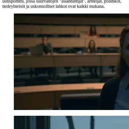
uutispommi, jossa suurvaltojen "asiantuntijat", armeijat, poliitikot,
tiedeyhteisöt ja uskonnolliset lahkot ovat kaikki mukana.