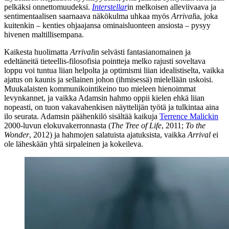
pelkäksi onnettomuudeksi.
Interstellar
in melkoisen alleviivaava ja
sentimentaalisen saarnaava näkökulma uhkaa myös
Arrival
ia, joka
kuitenkin – kenties ohjaajansa ominaisluonteen ansiosta – pysyy
hivenen maltillisempana.
Kaikesta huolimatta
Arrival
in selvästi fantasianomainen ja
edeltäneitä tieteellis-filosofisia pointteja melko rajusti soveltava
loppu voi tuntua liian helpolta ja optimismi liian idealistiselta, vaikka
ajatus on kaunis ja sellainen johon (ihmisessä) mielellään uskoisi.
Muukalaisten kommunikointikeino tuo mieleen hienoimmat
levynkannet, ja vaikka Adamsin hahmo oppii kielen ehkä liian
nopeasti, on tuon vakavahenkisen näyttelijän työtä ja tulkintaa aina
ilo seurata. Adamsin päähenkilö sisältää kaikuja
Terrence Malickin
2000‑luvun elokuvakerronnasta (
The Tree of Life
, 2011;
To the
Wonder
, 2012) ja hahmojen salatuista ajatuksista, vaikka
Arrival
ei
ole läheskään yhtä sirpaleinen ja kokeileva.