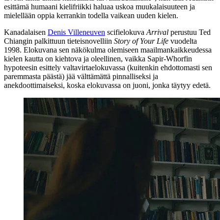
esittämä humaani kielifriikki haluaa uskoa muukalaisuuteen ja
mielellään oppia kerrankin todella vaikean uuden kielen.
Kanadalaisen
Denis Villeneuven
scifielokuva
Arrival
perustuu
Ted
Chiangin
palkittuun tieteisnovelliin
Story of Your Life
vuodelta
1998. Elokuvana sen näkökulma olemiseen maailmankaikkeudessa
kielen kautta on kiehtova ja oleellinen, vaikka
Sapir-Whorfin
hypoteesin esittely valtavirtaelokuvassa (kuitenkin ehdottomasti sen
paremmasta päästä) jää välttämättä pinnalliseksi ja
anekdoottimaiseksi, koska elokuvassa on juoni, jonka täytyy edetä.