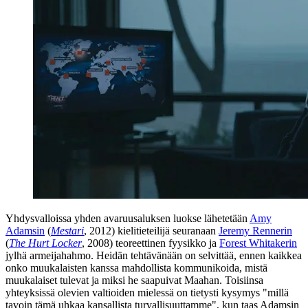
Yhdysvalloissa yhden avaruusaluksen luokse lähetetään
Amy
Adamsin
(
Mestari
, 2012) kielitieteilijä seuranaan
Jeremy Rennerin
(
The Hurt Locker
, 2008) teoreettinen fyysikko ja
Forest Whitakerin
jylhä armeijahahmo. Heidän tehtävänään on selvittää, ennen kaikkea
onko muukalaisten kanssa mahdollista kommunikoida, mistä
muukalaiset tulevat ja miksi he saapuivat Maahan. Toisiinsa
yhteyksissä olevien valtioiden mielessä on tietysti kysymys
"millä
tavoin tämä uhkaa kansallista turvallisuuttamme"
, kun taas Adamsin