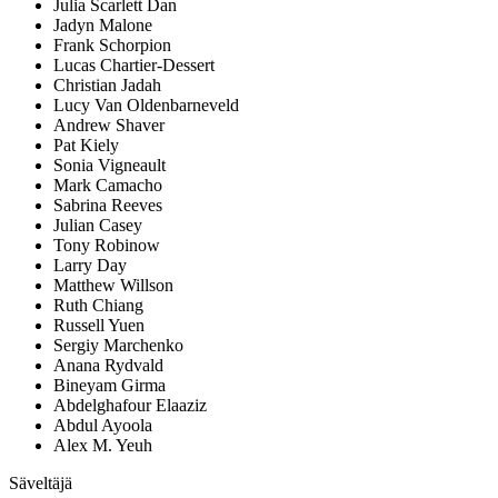
Julia Scarlett Dan
Jadyn Malone
Frank Schorpion
Lucas Chartier-Dessert
Christian Jadah
Lucy Van Oldenbarneveld
Andrew Shaver
Pat Kiely
Sonia Vigneault
Mark Camacho
Sabrina Reeves
Julian Casey
Tony Robinow
Larry Day
Matthew Willson
Ruth Chiang
Russell Yuen
Sergiy Marchenko
Anana Rydvald
Bineyam Girma
Abdelghafour Elaaziz
Abdul Ayoola
Alex M. Yeuh
Säveltäjä