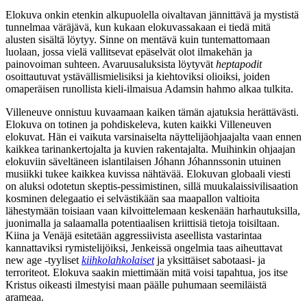
Elokuva onkin etenkin alkupuolella oivaltavan jännittävä ja mystistä
tunnelmaa väräjävä, kun kukaan elokuvassakaan ei tiedä mitä
alusten sisältä löytyy. Sinne on mentävä kuin tuntemattomaan
luolaan, jossa vielä vallitsevat epäselvät olot ilmakehän ja
painovoiman suhteen. Avaruusaluksista löytyvät
heptapodit
osoittautuvat ystävällismielisiksi ja kiehtoviksi olioiksi, joiden
omaperäisen runollista kieli-ilmaisua Adamsin hahmo alkaa tulkita.
Villeneuve onnistuu kuvaamaan kaiken tämän ajatuksia herättävästi.
Elokuva on totinen ja pohdiskeleva, kuten kaikki Villeneuven
elokuvat. Hän ei vaikuta varsinaiselta näyttelijäohjaajalta vaan ennen
kaikkea tarinankertojalta ja kuvien rakentajalta. Muihinkin ohjaajan
elokuviin säveltäneen islantilaisen
Jóhann Jóhannssonin
utuinen
musiikki tukee kaikkea kuvissa nähtävää. Elokuvan globaali viesti
on aluksi odotetun skeptis-pessimistinen, sillä muukalaissivilisaation
kosminen delegaatio ei selvästikään saa maapallon valtioita
lähestymään toisiaan vaan kilvoittelemaan keskenään harhautuksilla,
juonimalla ja salaamalla potentiaalisen kriittisiä tietoja toisiltaan.
Kiina ja Venäjä esitetään aggressiivista aseellista vastarintaa
kannattaviksi rymistelijöiksi, Jenkeissä ongelmia taas aiheuttavat
new age ‑tyyliset
kiihkolahkolaiset
ja yksittäiset sabotaasi‑ ja
terroriteot. Elokuva saakin miettimään mitä voisi tapahtua, jos itse
Kristus oikeasti ilmestyisi maan päälle puhumaan seemiläistä
arameaa.