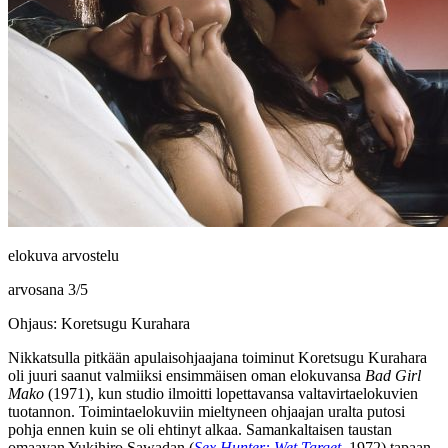
elokuva arvostelu
arvosana
3
/
5
Ohjaus: Koretsugu Kurahara
Nikkatsulla pitkään apulaisohjaajana toiminut
Koretsugu Kurahara
oli juuri saanut valmiiksi ensimmäisen oman elokuvansa
Bad Girl
Mako
(1971), kun studio ilmoitti lopettavansa valtavirtaelokuvien
tuotannon. Toimintaelokuviin mieltyneen ohjaajan uralta putosi
pohja ennen kuin se oli ehtinyt alkaa. Samankaltaisen taustan
omaavan
Yukihiro Sawadan
(
Sex Hunter: Wet Target
, 1972) tapaan