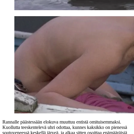
Rannalle päästessään elokuva muuttuu entistä omituisemmaksi.
Kuollutta teeskentelevä uhri odottaa, kunnes kaksikko on pienessä
soutuveneessä keskellä järveä, ja alkaa sitten osoittaa epämääräisiä