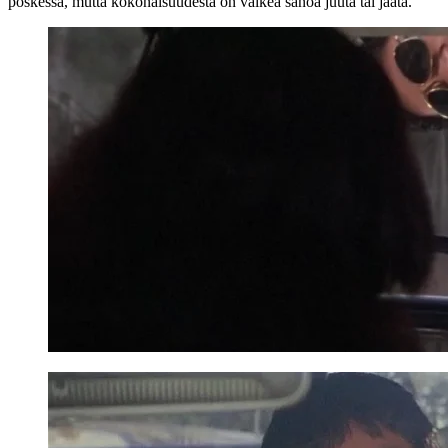
poskessa, mutta kokonaisuudesta on vaikea sanoa juuta tai jaata.