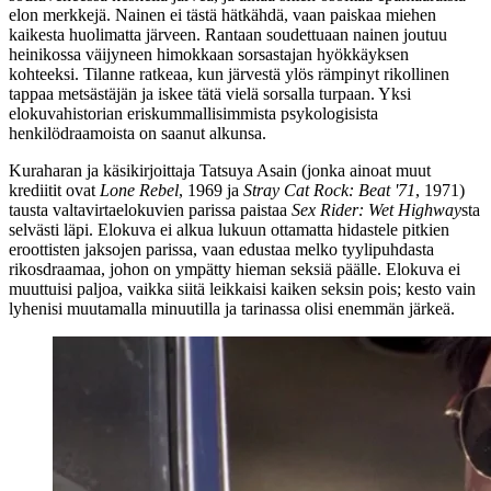
elon merkkejä. Nainen ei tästä hätkähdä, vaan paiskaa miehen
kaikesta huolimatta järveen. Rantaan soudettuaan nainen joutuu
heinikossa väijyneen himokkaan sorsastajan hyökkäyksen
kohteeksi. Tilanne ratkeaa, kun järvestä ylös rämpinyt rikollinen
tappaa metsästäjän ja iskee tätä vielä sorsalla turpaan. Yksi
elokuvahistorian eriskummallisimmista psykologisista
henkilödraamoista on saanut alkunsa.
Kuraharan ja käsikirjoittaja
Tatsuya Asain
(jonka ainoat muut
krediitit ovat
Lone Rebel
, 1969 ja
Stray Cat Rock: Beat '71
, 1971)
tausta valtavirtaelokuvien parissa paistaa
Sex Rider: Wet Highway
sta
selvästi läpi. Elokuva ei alkua lukuun ottamatta hidastele pitkien
eroottisten jaksojen parissa, vaan edustaa melko tyylipuhdasta
rikosdraamaa, johon on ympätty hieman seksiä päälle. Elokuva ei
muuttuisi paljoa, vaikka siitä leikkaisi kaiken seksin pois; kesto vain
lyhenisi muutamalla minuutilla ja tarinassa olisi enemmän järkeä.