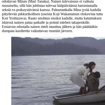
odottavan Minan (
Mari Tanaka
). Naisen tulevaisuus ei vaikuta
ruusuiselta, sillä hän juhlistaa tulevaa hääpäiväänsä harrastamalla
seksiä ex‑poikaystävänsä kanssa. Paluumatkalla Mina jyrää kadulla
pälyilevän pikkurikollisen (useista
Koji Wakamatsun
elokuvista tuttu
Ken Yoshizawa
). Raato unohtuu ensiksi kadulle, mutta katumuksen
iskiessä nainen palaa paikalle ja poimii miehen takapenkille.
Ensiavun edustalla naisen mieli muuttuu jälleen ja hän päättääkin
dumpata kuolleelta vaikuttavan ruumiin järveen.