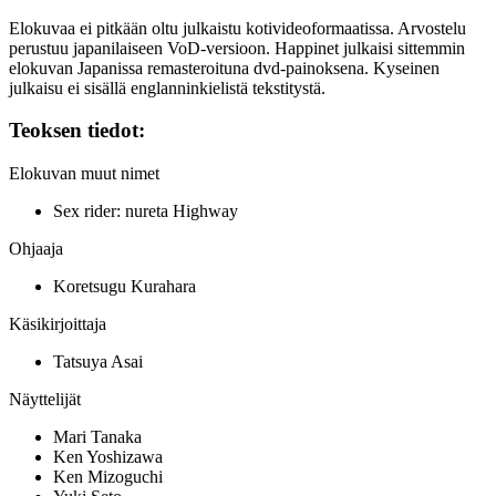
Elokuvaa ei pitkään oltu julkaistu kotivideoformaatissa. Arvostelu
perustuu japanilaiseen VoD‑versioon. Happinet julkaisi sittemmin
elokuvan Japanissa remasteroituna dvd‑painoksena. Kyseinen
julkaisu ei sisällä englanninkielistä tekstitystä.
Teoksen tiedot:
Elokuvan muut nimet
Sex rider: nureta Highway
Ohjaaja
Koretsugu Kurahara
Käsikirjoittaja
Tatsuya Asai
Näyttelijät
Mari Tanaka
Ken Yoshizawa
Ken Mizoguchi