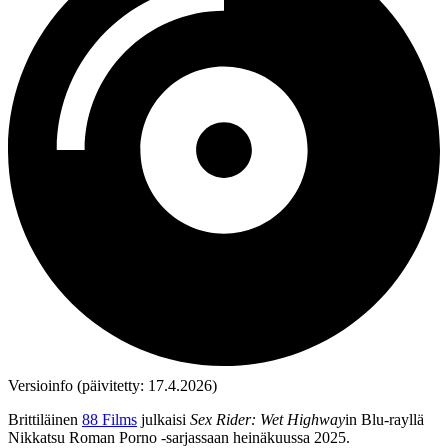
Versioinfo (päivitetty: 17.4.2026)
Brittiläinen
88 Films
julkaisi
Sex Rider: Wet Highway
in Blu‑rayllä
Nikkatsu Roman Porno ‑sarjassaan heinäkuussa 2025.