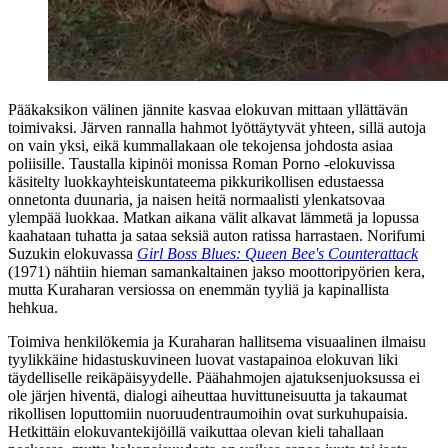
Pääkaksikon välinen jännite kasvaa elokuvan mittaan yllättävän
toimivaksi. Järven rannalla hahmot lyöttäytyvät yhteen, sillä autoja
on vain yksi, eikä kummallakaan ole tekojensa johdosta asiaa
poliisille. Taustalla kipinöi monissa Roman Porno ‑elokuvissa
käsitelty luokkayhteiskuntateema pikkurikollisen edustaessa
onnetonta duunaria, ja naisen heitä normaalisti ylenkatsovaa
ylempää luokkaa. Matkan aikana välit alkavat lämmetä ja lopussa
kaahataan tuhatta ja sataa seksiä auton ratissa harrastaen.
Norifumi
Suzukin
elokuvassa
Girl Boss Blues: Queen Bee's Counterattack
(1971) nähtiin hieman samankaltainen jakso moottoripyörien kera,
mutta Kuraharan versiossa on enemmän tyyliä ja kapinallista
hehkua.
Toimiva henkilökemia ja Kuraharan hallitsema visuaalinen ilmaisu
tyylikkäine hidastuskuvineen luovat vastapainoa elokuvan liki
täydelliselle reikäpäisyydelle. Päähahmojen ajatuksenjuoksussa ei
ole järjen hiventä, dialogi aiheuttaa huvittuneisuutta ja takaumat
rikollisen loputtomiin nuoruudentraumoihin ovat surkuhupaisia.
Hetkittäin elokuvantekijöillä vaikuttaa olevan kieli tahallaan