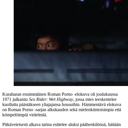
Kuraharan ensimmäinen Roman Porno ‑elokuva oli joulukuussa
1971 julkaistu
Sex Rider: Wet Highway
, jossa mies teeskentelee
kuollutta päästäkseen yliajajansa housuihin. Hämmentävä elokuva
on Roman Porno ‑sarjan alkukauden sekä mielenkiintoisimpia että
kömpelöimpiä viritelmiä.
Pitkäveteisesti alkava tarina esittelee aluksi päähenkilönsä, häitään