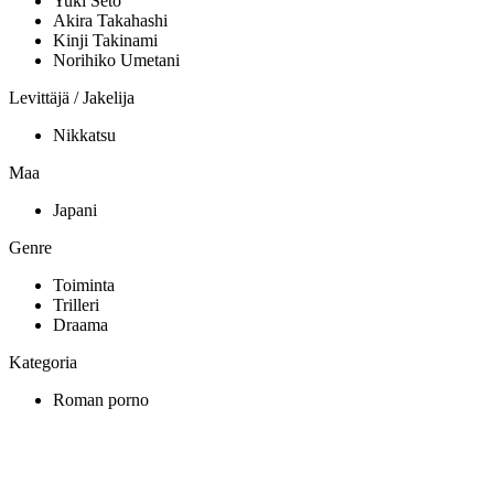
Yuki Seto
Akira Takahashi
Kinji Takinami
Norihiko Umetani
Levittäjä / Jakelija
Nikkatsu
Maa
Japani
Genre
Toiminta
Trilleri
Draama
Kategoria
Roman porno