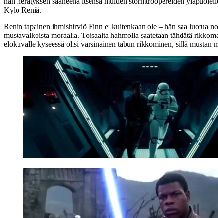
hän herätyksen saaneena itsensä muiden stormtroopereiden yläpuolelle
Kylo Reniä.
Renin tapainen ihmishirviö Finn ei kuitenkaan ole – hän saa luotua n
mustavalkoista moraalia. Toisaalta hahmolla saatetaan tähdätä rikkom
elokuvalle kyseessä olisi varsinainen tabun rikkominen, sillä mustan m