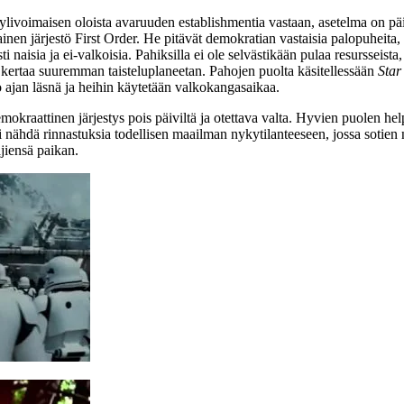
at ylivoimaisen oloista avaruuden establishmentia vastaan, asetelma on 
nen järjestö First Order. He pitävät demokratian vastaisia palopuheita,
naisia ja ei‑valkoisia. Pahiksilla ei ole selvästikään pulaa resursseista, s
rtaa suuremman taisteluplaneetan. Pahojen puolta käsitellessään
Star
o ajan läsnä ja heihin käytetään valkokangasaikaa.
mokraattinen järjestys pois päiviltä ja otettava valta. Hyvien puolen h
i nähdä rinnastuksia todellisen maailman nykytilanteeseen, jossa sotien
jiensä paikan.