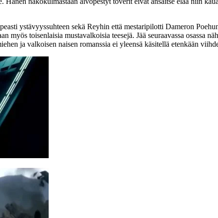
. Hänen näkökulmastaan aivopestyt toverit eivät ansaitse elää niin ka
opeasti ystävyyssuhteen sekä Reyhin että mestaripilotti Dameron Poehun
aan myös toisenlaisia mustavalkoisia teesejä. Jää seuraavassa osassa n
iehen ja valkoisen naisen romanssia ei yleensä käsitellä etenkään viihd