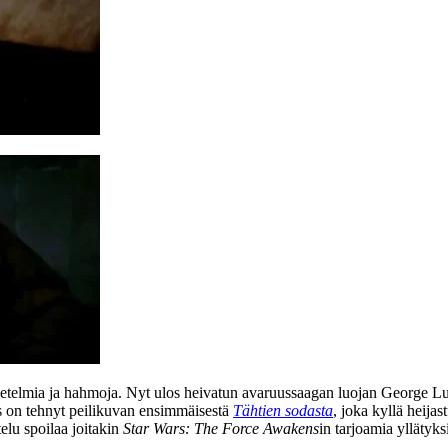
setelmia ja hahmoja. Nyt ulos heivatun avaruussaagan luojan
George Lu
ms on tehnyt peilikuvan ensimmäisestä
Tähtien sodasta
, joka kyllä heija
elu spoilaa joitakin
Star Wars: The Force Awakens
in tarjoamia yllätyk