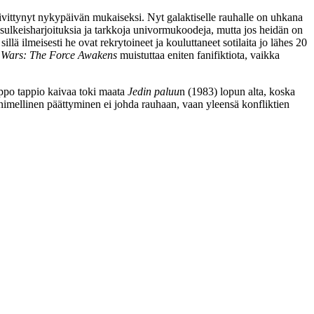
päivittynyt nykypäivän mukaiseksi. Nyt galaktiselle rauhalle on uhkana
 sulkeisharjoituksia ja tarkkoja univormukoodeja, mutta jos heidän on
illä ilmeisesti he ovat rekrytoineet ja kouluttaneet sotilaita jo lähes 20
 Wars: The Force Awakens
muistuttaa eniten fanifiktiota, vaikka
elppo tappio kaivaa toki maata
Jedin paluu
n (1983) lopun alta, koska
 nimellinen päättyminen ei johda rauhaan, vaan yleensä konfliktien