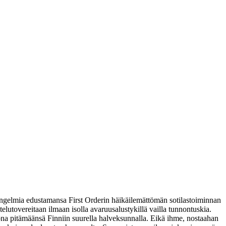
 ongelmia edustamansa First Orderin häikäilemättömän sotilastoiminnan
stelutovereitaan ilmaan isolla avaruusalustykillä vailla tunnontuskia.
ona pitämäänsä Finniin suurella halveksunnalla. Eikä ihme, nostaahan