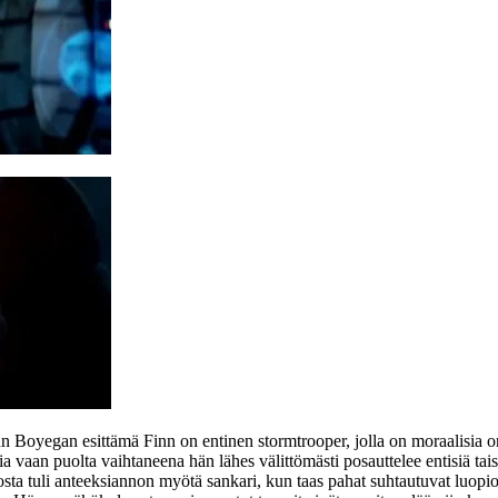
hn Boyegan
esittämä Finn on entinen stormtrooper, jolla on moraalisia
ia vaan puolta vaihtaneena hän lähes välittömästi posauttelee entisiä tai
sta tuli anteeksiannon myötä sankari, kun taas pahat suhtautuvat luopi