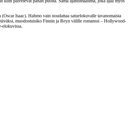
uan kuin palvelevat pahan puolta. Sama ajatusmaailma, joka ajaa myös
 (
Oscar Isaac
). Hahmo vain noudattaa satuelokuvalle tavanomaista
ähtäväksi, muodostuisiko Finnin ja Reyn välille romanssi – Hollywood-
e-elokuvissa.