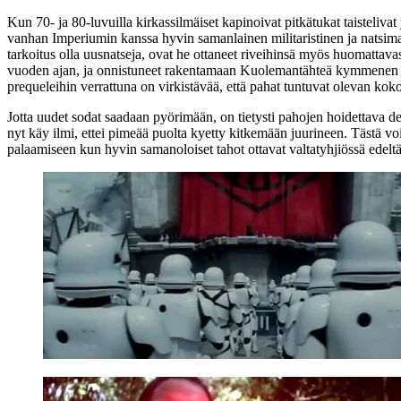
Kun 70‑ ja 80‑luvuilla kirkassilmäiset kapinoivat pitkätukat taisteliv
vanhan Imperiumin kanssa hyvin samanlainen militaristinen ja natsimai
tarkoitus olla uusnatseja, ovat he ottaneet riveihinsä myös huomattavasti 
vuoden ajan, ja onnistuneet rakentamaan Kuolemantähteä kymmenen ke
prequeleihin verrattuna on virkistävää, että pahat tuntuvat olevan kok
Jotta uudet sodat saadaan pyörimään, on tietysti pahojen hoidettava de
nyt käy ilmi, ettei pimeää puolta kyetty kitkemään juurineen. Tästä vo
palaamiseen kun hyvin samanoloiset tahot ottavat valtatyhjiössä edeltä