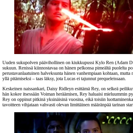
Uuden sukupolven päävihollinen on kiukkupussi Kylo Ren (
Adam Dr
sukuun. Renissä kiinnostavaa on hänen pelkonsa pimeältä puolelta pois
perustavanlaatuinen halveksunta hänen vanhempiaan kohtaan, mutta mist
yllä pitämiseksi – taas läksy, jota Lucas ei tajunnut prequeleissaan.
Keskeinen naissankari,
Daisy Ridleyn
esittämä Rey, on selkeä peiliku
hän kokee itsessään Voiman heräämisen, Rey haluaisi mieluummin pysyte
Rey on oppinut pitkinä yksinäisinä vuosina, eikä toisiin luottaminen
tavoitteen vihjataan vahvasti olevan limittäinen määränpää tarinan s