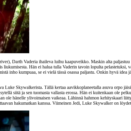
iver
), Darth Vaderia ihaileva luihu kaapuveikko. Maskin alta paljast
 liukumisesta. Hän ei halua tulla Vaderin tavoin lopulta pelastetuksi,
ä inho kumpuaa, se ei vielä tässä osassa paljastu. Onkin hyvä idea jätt
va Luke Skywalkerista. Tällä kertaa aavikkoplaneetalla asuva orpo jäisi
llä siitä ja sen tuomasta vallasta erossa. Hän ei kuitenkaan ole pelkuri
kaan ole hänelle ylivoimaisen vaikeaa. Lähinnä hahmon kehityskaari lii
tarttaavan hakumatkan kanssa. Viimeinen Jedi, Luke Skywalker on löydet