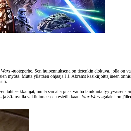
r Wars
‑tuoteperhe. Sen huipennuksena on tietenkin elokuva, jolla on v
ien myötä. Mutta yllättäen ohjaaja
J.J. Abrams
käsikirjoittajineen onni
ilti.
en tähtiseikkailijat, mutta samalla pitää vanha fanikunta tyytyväisenä a
0‑ ja 80‑luvulla vakiintuneeseen estetiikkaan.
Star Wars
‑galaksi on jäll