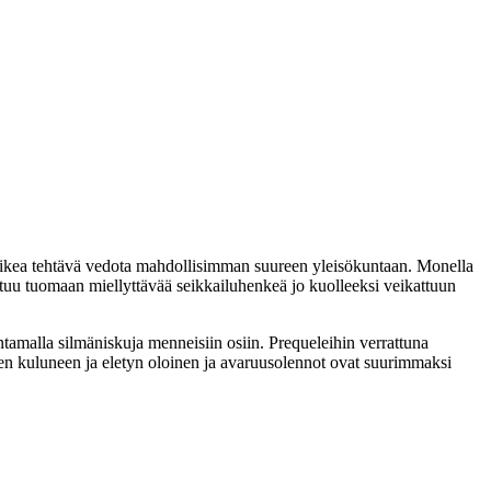
aikea tehtävä vedota mahdollisimman suureen yleisökuntaan. Monella
stuu tuomaan miellyttävää seikkailuhenkeä jo kuolleeksi veikattuun
ntamalla silmäniskuja menneisiin osiin. Prequeleihin verrattuna
een kuluneen ja eletyn oloinen ja avaruusolennot ovat suurimmaksi