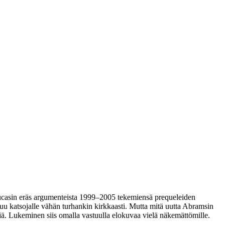
casin
eräs argumenteista 1999–2005 tekemiensä prequeleiden
stuu katsojalle vähän turhankin kirkkaasti. Mutta mitä uutta Abramsin
siä. Lukeminen siis omalla vastuulla elokuvaa vielä näkemättömille.