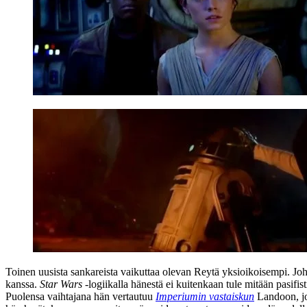
Toinen uusista sankareista vaikuttaa olevan Reytä yksioikoisempi.
Jo
kanssa.
Star Wars
‑logiikalla hänestä ei kuitenkaan tule mitään pasifist
Puolensa vaihtajana hän vertautuu
Imperiumin vastaiskun
Landoon, jo