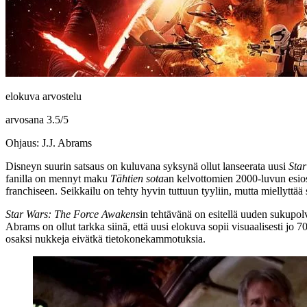
elokuva arvostelu
arvosana
3.5
/
5
Ohjaus: J.J. Abrams
Disneyn suurin satsaus on kuluvana syksynä ollut lanseerata uusi
Sta
fanilla on mennyt maku
Tähtien sota
an kelvottomien 2000‑luvun esios
franchiseen. Seikkailu on tehty hyvin tuttuun tyyliin, mutta miellyttää s
Star Wars: The Force Awakens
in tehtävänä on esitellä uuden sukupolv
Abrams on ollut tarkka siinä, että uusi elokuva sopii visuaalisesti jo 7
osaksi nukkeja eivätkä tietokonekammotuksia.