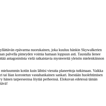
uu yllättävän epävarma nuorukainen, joka kuuluu hänkin Skywalkerien
 vaan palvella pimeyden voimia hamaan loppuun asti. Taustalla lienee
ää antagonistista vielä ratkaistavia mysteereitä yleisön mielenkiinnon
 mieluummin kotiin kuin lähtisi vieraita planeettoja tutkimaan. Vaikka
 tai liian korostetun vastahankainen sankari. Itsestään huolehtimisen
ttyy hänen tarpeeseensa löytää perheensä. Elokuvan edetessä tämän
tävä!