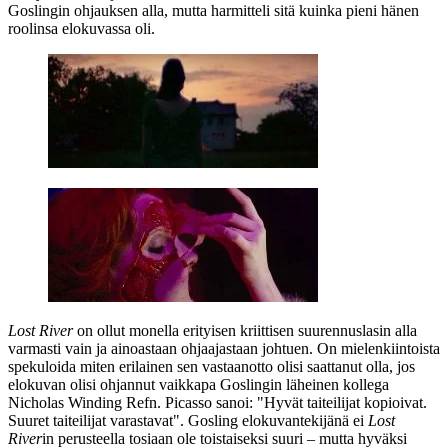
Goslingin ohjauksen alla, mutta harmitteli sitä kuinka pieni hänen
roolinsa elokuvassa oli.
Lost River
on ollut monella erityisen kriittisen suurennuslasin alla
varmasti vain ja ainoastaan ohjaajastaan johtuen. On mielenkiintoista
spekuloida miten erilainen sen vastaanotto olisi saattanut olla, jos
elokuvan olisi ohjannut vaikkapa Goslingin läheinen kollega
Nicholas Winding Refn
.
Picasso
sanoi:
"Hyvät taiteilijat kopioivat.
Suuret taiteilijat varastavat"
. Gosling elokuvantekijänä ei
Lost
River
in perusteella tosiaan ole toistaiseksi suuri – mutta hyväksi