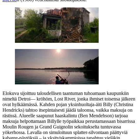
Elokuva sijoittuu taloudellisen taantuman tuhoamaan kaupunkiin
nimeltä Detroi— kröhöm, Lost River, jonka ihmiset toisensa jälkeen
ovat hylkäämässä. Kahden pojan yksinhuoltaja-äiti Billy (
Christina
Hendricks
) tahtoo itsepintaisesti jäädä taloonsa, vaikka maksuja on
rästissä. Alueelle saapunut haaskalintu (
Ben Mendehson
) tarjoaa
maksuja helpottamaan Billylle työpaikkaa perustamassaan bisarrissa
Moulin Rougen ja Grand Guignolin sekoitukselta tuntuvassa
yökerhossa. Lavalla on simuloituun splatter-silvontaan päättyviä
kabaree-näytöksiä – ja yksityiskammioissa tapahtuu vieläkin