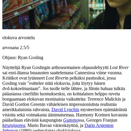
elokuva arvostelu
arvosana
2.5
/
5
Ohjaus: Ryan Gosling
Näyttelijä
Ryan Goslingin
arthousemainen ohjausdebyytti
Lost River
sai ensi-iltansa buuausten saattelemana Cannesissa viime vuonna.
Kriitikot ovat lytänneet
Lost River
in pelkäksi pastissiksi, jossa
Gosling vain
"esittelee niitä elokuvia, joita löytyy hänen
dvd‑kokoelmastaan"
. Jos tuolle tielle lähtee, ja filmin haluaa tulkita
pääasiassa cinefiilin luomuksesksi, on kohtalaisen helppo ruveta
bongaamaan elokuvan moninaisia vaikutteita:
Terrence Malickin
ja
David Gordon Greenin
vähäeleisen impressionistista realismia
amerikkalaisista rahvaista,
David Lynchin
mysteerisen epämääräistä
visioita sekä voimakasta äänimaisemaa,
Harmony Korinen
kuvausta
päälaellaan elävästä kaupungista
Gummo
ssa,
Georges Franjun
kirurgigorea
,
Mario Bavan
värienkäyttöä, ja
Dario Argenton
Inferno
n (1980) vedenalaista shokkijaksoa.