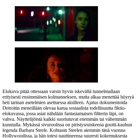
Elokuva pitää ottessaan varsin hyvin iskevällä tunnelmallaan
erityisesti ensimmäisen kolmanneksen, mutta alkaa menettää höyryä
heti tarinan asetelmien asettuessa aloilleen. Ajatus dokumentoida
Detroitin meneillään olevaa karua sosiaalista todellisuutta fiktio-
elokuvassa, jossa asiat nähdään fantasiamaisen filtterin läpi, on
vahva. Näyttelijöistä kaikki suoriutuvat enemmän tai vähemmän
kunnialla. Mykässä sivuroolissa on piristysruiskeena gootti-kauhun
legenda
Barbara Steele
. Kohtasin Steelen aiemmin tänä vuonna
Hollywoodissa, ja hän totesi nauttineensa suuresti kokemuksesta