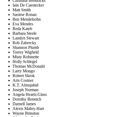
Christina Hendricks
Iain De Caestecker
Matt Smith
Saoirse Ronan
Ben Mendelsohn
Eva Mendes
Reda Kateb
Barbara Steele
Landyn Stewart
Rob Zabrecky
Shannon Plumb
Torrey Wigfield
Misty Robinette
Holly Schlegel
Thomas McDonald
Larry Mongo
Robert Skrok
Aris Costner
K.T. Almujahid
Joseph Norman
Angela Hearts-Glass
Dorothy Bennich
Darnell James
Alexis Mabry-Hart
Wayne Brinston