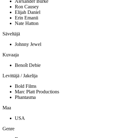
Alexander Burke
Ron Causey
Elijah Daniel
Erin Emanii
Nate Hatton
Säveltäjä
Johnny Jewel
Kuvaaja
Benoît Debie
Levittäjä / Jakelija
Bold Films
Marc Platt Productions
Phantasma
Maa
USA
Genre