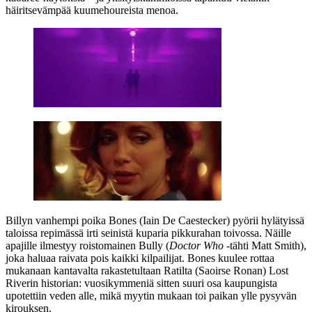
häiritsevämpää kuumehoureista menoa.
Billyn vanhempi poika Bones (
Iain De Caestecker
) pyörii hylätyissä
taloissa repimässä irti seinistä kuparia pikkurahan toivossa. Näille
apajille ilmestyy roistomainen Bully (
Doctor Who
‑tähti
Matt Smith
),
joka haluaa raivata pois kaikki kilpailijat. Bones kuulee rottaa
mukanaan kantavalta rakastetultaan Ratilta (
Saoirse Ronan
) Lost
Riverin historian: vuosikymmeniä sitten suuri osa kaupungista
upotettiin veden alle, mikä myytin mukaan toi paikan ylle pysyvän
kirouksen.