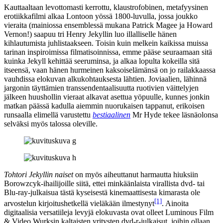
Kauttaaltaan levottomasti kerrottu, klaustrofobinen, metafyysinen
erotiikkafilmi alkaa Lontoon yössä 1800‑luvulla, jossa joukko
vieraita (mainiossa ensemblessä mukana
Patrick Magee
ja
Howard
Vernon
!) saapuu tri Henry Jekyllin luo illalliselle hänen
kihlautumista juhlistaakseen. Toisin kuin melkein kaikissa muissa
tarinan inspiroimissa filmatisoinnissa, emme pääse seuraamaan sitä
kuinka Jekyll kehittää seeruminsa, ja alkaa lopulta kokeilla sitä
itseensä, vaan hänen hurmeinen kaksoiselämänsä on jo railakkaassa
vauhdissa elokuvan alkukohtauksesta lähtien. Joviaalien, lähinnä
jargonin täyttämien transsendentaalisuutta ruotivien väittelyjen
jälkeen huushollin vieraat alkavat asettua yöpuulle, kunnes jonkin
matkan päässä kadulla aiemmin nuorukaisen tappanut, erikoisen
runsaalla elimellä varustettu
bestiaalinen
Mr Hyde tekee läsnäolonsa
selväksi myös talossa oleville.
Tohtori Jekyllin naiset
on myös aiheuttanut harmautta hiuksiin
Borowzcyk-ihailijoille siitä, ettei minkäänlaista virallista dvd‑ tai
Blu‑ray-julkaisua tästä kyseisestä kinemaattisesta kimarasta ole
[1]
arvostelun kirjoitushetkellä vieläkään ilmestynyt
. Ainoita
digitaalisia versatiileja levyjä elokuvasta ovat olleet Luminous Film
& Video Wurksin kaltaisten yritysten dvd‑r-julkaisut, joihin ollaan