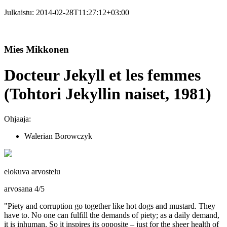
Julkaistu:
2014-02-28T11:27:12+03:00
Mies Mikkonen
Docteur Jekyll et les femmes
(Tohtori Jekyllin naiset, 1981)
Ohjaaja:
Walerian Borowczyk
elokuva arvostelu
arvosana
4
/
5
"Piety and corruption go together like hot dogs and mustard. They
have to. No one can fulfill the demands of piety; as a daily demand,
it is inhuman. So it inspires its opposite – just for the sheer health of