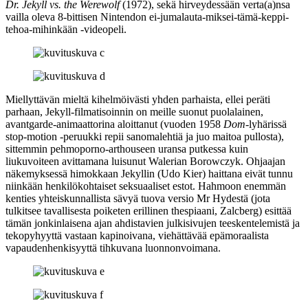
Dr. Jekyll vs. the Werewolf
(1972), sekä hirveydessään verta(a)nsa
vailla oleva 8‑bittisen Nintendon ei‑jumalauta-miksei-tämä-keppi-
tehoa-mihinkään ‑videopeli.
Miellyttävän mieltä kihelmöivästi yhden parhaista, ellei peräti
parhaan, Jekyll-filmatisoinnin on meille suonut puolalainen,
avantgarde-animaattorina aloittanut (vuoden 1958
Dom
-lyhärissä
stop-motion ‑peruukki repii sanomalehtiä ja juo maitoa pullosta),
sittemmin pehmoporno-arthouseen uransa putkessa kuin
liukuvoiteen avittamana luisunut
Walerian Borowczyk
. Ohjaajan
näkemyksessä himokkaan Jekyllin (
Udo Kier
) haittana eivät tunnu
niinkään henkilökohtaiset seksuaaliset estot. Hahmoon enemmän
kenties yhteiskunnallista sävyä tuova versio Mr Hydestä (jota
tulkitsee tavallisesta poiketen erillinen thespiaani,
Zalcberg
) esittää
tämän jonkinlaisena ajan ahdistavien julkisivujen teeskentelemistä ja
tekopyhyyttä vastaan kapinoivana, viehättävää epämoraalista
vapaudenhenkisyyttä tihkuvana luonnonvoimana.