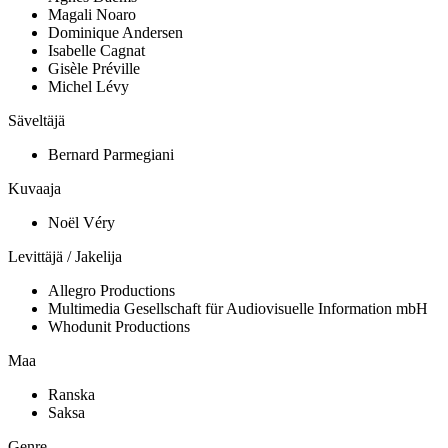
Magali Noaro
Dominique Andersen
Isabelle Cagnat
Gisèle Préville
Michel Lévy
Säveltäjä
Bernard Parmegiani
Kuvaaja
Noël Véry
Levittäjä / Jakelija
Allegro Productions
Multimedia Gesellschaft für Audiovisuelle Information mbH
Whodunit Productions
Maa
Ranska
Saksa
Genre