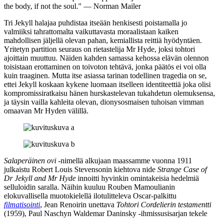
the body, if not the soul." — Norman Mailer
Tri Jekyll halajaa puhdistaa itseään henkisesti poistamalla jo
valmiiksi tahrattomalta vaikuttavasta moraalistaan kaiken
mahdollisen jäljellä olevan pahan, kemiallista reittiä hyödyntäen.
Yritetyn partition seuraus on rietastelija Mr Hyde, joksi tohtori
ajoittain muuttuu. Näiden kahden samassa kehossa elävän olennon
toisistaan erottaminen on toivoton tehtävä, jonka päätös ei voi olla
kuin traaginen. Mutta itse asiassa tarinan todellinen tragedia on se,
ettei Jekyll koskaan kykene luomaan itselleen identiteettiä joka olisi
kompromissiratkaisu hänen hurskastelevan tukahdetun olemuksensa,
ja täysin vailla kahleita olevan, dionysosmaisen tuhoisan vimman
omaavan Mr Hyden välillä.
Salaperäinen ovi
‑nimellä alkujaan maassamme vuonna 1911
julkaistu
Robert Louis Stevensonin
kiehtova nide
Strange Case of
Dr Jekyll and Mr Hyde
innoitti hyvinkin omintakeisia hedelmiä
selluloidin saralla. Näihin kuuluu
Rouben Mamoulianin
elokuvallisella muotokielellä ilotulitteleva Oscar-palkittu
filmatisointi
,
Jean Renoirin
unettava
Tohtori Cordelierin testamentti
(1959),
Paul Naschyn
Waldemar Daninsky ‑ihmissusisarjan tekele