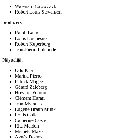
Walerian Borowczyk
Robert Louis Stevenson
producers
Ralph Baum
Louis Duchesne
Robert Kuperberg
Jean-Pierre Labrande
Näyttelijät
Udo Kier
Marina Pierro
Patrick Magee
Gérard Zalcberg
Howard Vernon
Clément Harari
Jean Mylonas
Eugene Braun Munk
Louis Colla
Catherine Coste
Rita Maiden
Michèle Maze
Agnès Daems