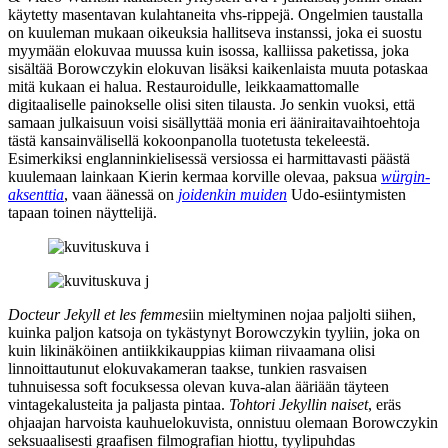
käytetty masentavan kulahtaneita vhs‑rippejä. Ongelmien taustalla
on kuuleman mukaan oikeuksia hallitseva instanssi, joka ei suostu
myymään elokuvaa muussa kuin isossa, kalliissa paketissa, joka
sisältää Borowczykin elokuvan lisäksi kaikenlaista muuta potaskaa
mitä kukaan ei halua. Restauroidulle, leikkaamattomalle
digitaaliselle painokselle olisi siten tilausta. Jo senkin vuoksi, että
samaan julkaisuun voisi sisällyttää monia eri ääniraitavaihtoehtoja
tästä kansainvälisellä kokoonpanolla tuotetusta tekeleestä.
Esimerkiksi englanninkielisessä versiossa ei harmittavasti päästä
kuulemaan lainkaan Kierin kermaa korville olevaa, paksua
würgin-
aksenttia
, vaan äänessä on
joidenkin muiden
Udo‑esiintymisten
tapaan toinen näyttelijä.
Docteur Jekyll et les femmes
iin mieltyminen nojaa paljolti siihen,
kuinka paljon katsoja on tykästynyt Borowczykin tyyliin, joka on
kuin likinäköinen antiikkikauppias kiiman riivaamana olisi
linnoittautunut elokuvakameran taakse, tunkien rasvaisen
tuhnuisessa soft focuksessa olevan kuva-alan ääriään täyteen
vintagekalusteita ja paljasta pintaa.
Tohtori Jekyllin naiset
, eräs
ohjaajan harvoista kauhuelokuvista, onnistuu olemaan Borowczykin
seksuaalisesti graafisen filmografian hiottu, tyylipuhdas