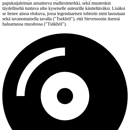
papukaijaleiman ansaitseva malliesimerkki, sekä muutenkin
täydelliseltä tuntuva aihe kyseiselle auteurille käsiteltäväksi. Lisäksi
se lienee ainoa elokuva, jossa legendaarisen tohtorin nimi lausutaan
sekä tavanomaisella tavalla (
"Tsekhöl"
), että Stevensonin itsensä
haluamassa muodossa (
"Tsiikhöl"
).