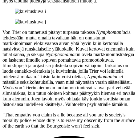
myös tabuina pidettyjä seksuaalisuuden muotoja.
Von Trier on tunnetusti pitänyt turpansa tukossa
Nymphomaniac
ia
tehdessään, mutta omalla tavallaan hän on onnistunut
markkinoimaan elokuvaansa aivan yhtä hyvin kuin kertomalla
natsivitsejä ranskalaiselle yläluokalle. Kuvat kertovat enemmän kuin
tuhat sanaa, ja siksipä
Nymphomaniac
in ovela markkinointistrategia
on laskenut ilmoille sopivan pornahtavia promootiokuvia,
filmiklippejä ja orgastisia julisteita sopivin väliajoin. Tarkoitus on
luoda ennakko-oletuksia ja kuvitelmia, joilla Trier voi leikitellä
mielensä mukaan. Toisin kuin voisi olettaa,
Nymphomaniac
ei
mässäile seksikohtauksilla, vaan niitä näytetään varsin säästeliäästi.
Myös von Trierin aiemman tuotannon tuntevat saavat pari veikeää
silmäniskua, kun tutun oloinen kohtaus päättyykin hieman eri tavalla
kuin aiemmin. Joen tavoin myös ohjaaja käy jonkin sorttista oman
historiansa uudelleen käsittelyä. Vaihtoehto psykiatrialle tämäkin.
"That empathy you claim is a lie because all you are is society's
morality police whose duty is to erase my obscenity from the surface
of the earth so that the Bourgeoisie won't feel sick."