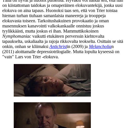
Tällä on hyvät ja huonot puolensa. Hyväksi voi nähdä sen, että hän
on kiistattoman taidokas ja omaperäinen elokuvantekijä, jonka uusi
elokuva on aina tapaus. Huonoksi taas sen, että von Trier toistaa
hieman turhan tiuhaan samanlaisia maneereja ja trooppeja
elokuvasta toiseen. Tarkoitushakuinen provokaatio ja oman
masennuksen kanavointi valkokankaalle onnistuu joskus
tyylikkäästi, mutta joskus ei ihan. Mammuttikokoinen
Nymphomaniac
vaikutti etukäteen perverssin kiehtovalta
tapaukselta, uskaliaalta ja rajoja rikkovalta teokselta. Osittain se sitä
onkin, onhan se kliimaksi
Antichrist
in (2009) ja
Melancholia
n
(2011) aloittamalle depressiotrilogialle. Mutta lopulta kyseessä on
"vain" Lars von Trier ‑elokuva.