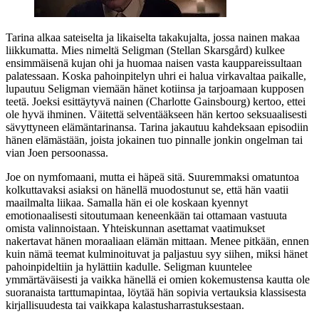
Tarina alkaa sateiselta ja likaiselta takakujalta, jossa nainen makaa
liikkumatta. Mies nimeltä Seligman (
Stellan Skarsgård
) kulkee
ensimmäisenä kujan ohi ja huomaa naisen vasta kauppareissultaan
palatessaan. Koska pahoinpitelyn uhri ei halua virkavaltaa paikalle,
lupautuu Seligman viemään hänet kotiinsa ja tarjoamaan kupposen
teetä. Joeksi esittäytyvä nainen (
Charlotte Gainsbourg
) kertoo, ettei
ole hyvä ihminen. Väitettä selventääkseen hän kertoo seksuaalisesti
sävyttyneen elämäntarinansa. Tarina jakautuu kahdeksaan episodiin
hänen elämästään, joista jokainen tuo pinnalle jonkin ongelman tai
vian Joen persoonassa.
Joe on nymfomaani, mutta ei häpeä sitä. Suuremmaksi omatuntoa
kolkuttavaksi asiaksi on hänellä muodostunut se, että hän vaatii
maailmalta liikaa. Samalla hän ei ole koskaan kyennyt
emotionaalisesti sitoutumaan keneenkään tai ottamaan vastuuta
omista valinnoistaan. Yhteiskunnan asettamat vaatimukset
nakertavat hänen moraaliaan elämän mittaan. Menee pitkään, ennen
kuin nämä teemat kulminoituvat ja paljastuu syy siihen, miksi hänet
pahoinpideltiin ja hylättiin kadulle. Seligman kuuntelee
ymmärtäväisesti ja vaikka hänellä ei omien kokemustensa kautta ole
suoranaista tarttumapintaa, löytää hän sopivia vertauksia klassisesta
kirjallisuudesta tai vaikkapa kalastusharrastuksestaan.