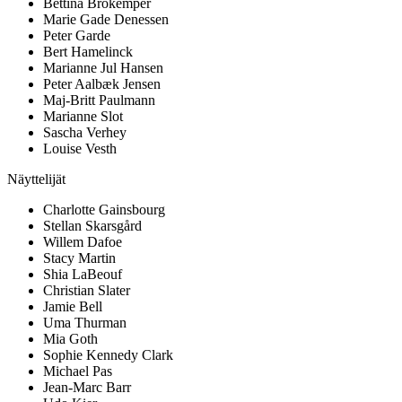
Bettina Brokemper
Marie Gade Denessen
Peter Garde
Bert Hamelinck
Marianne Jul Hansen
Peter Aalbæk Jensen
Maj-Britt Paulmann
Marianne Slot
Sascha Verhey
Louise Vesth
Näyttelijät
Charlotte Gainsbourg
Stellan Skarsgård
Willem Dafoe
Stacy Martin
Shia LaBeouf
Christian Slater
Jamie Bell
Uma Thurman
Mia Goth
Sophie Kennedy Clark
Michael Pas
Jean-Marc Barr