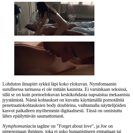
Lohduton ilmapiiri sykkii läpi koko elokuvan. Nymfomaanin
surullisessa tarinassa ei ole mitään kaunista. Ei varsinkaan seksissä,
sillä se on kuin pornoelokuvan keskikohdasta napsaistua mekaanista
jyystämistä. Nämä kohtaukset on kuvattu käyttämällä pornotähtiä
penetraatiokohtauksien body doubleina, vaihtamalla näyttelijöiden
kasvot paikalleen myöhemmin digitaalisesti. Tässä on onnistuttu
lähes epäilyttävän saumattomasti.
Nymphomaniac
in tagline on
"Forget about love"
, ja Joe on
nimenomaan ihminen, joka ei usko humanistiseen empatiaan tai