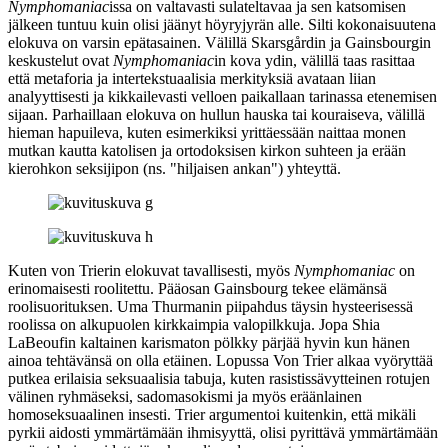
Nymphomaniac
issa on valtavasti sulateltavaa ja sen katsomisen
jälkeen tuntuu kuin olisi jäänyt höyryjyrän alle. Silti kokonaisuutena
elokuva on varsin epätasainen. Välillä Skarsgårdin ja Gainsbourgin
keskustelut ovat
Nymphomaniac
in kova ydin, välillä taas rasittaa
että metaforia ja intertekstuaalisia merkityksiä avataan liian
analyyttisesti ja kikkailevasti velloen paikallaan tarinassa etenemisen
sijaan. Parhaillaan elokuva on hullun hauska tai kouraiseva, välillä
hieman hapuileva, kuten esimerkiksi yrittäessään naittaa monen
mutkan kautta katolisen ja ortodoksisen kirkon suhteen ja erään
kierohkon seksijipon (ns. "hiljaisen ankan") yhteyttä.
Kuten von Trierin elokuvat tavallisesti, myös
Nymphomaniac
on
erinomaisesti roolitettu. Pääosan Gainsbourg tekee elämänsä
roolisuorituksen.
Uma Thurmanin
piipahdus täysin hysteerisessä
roolissa on alkupuolen kirkkaimpia valopilkkuja. Jopa
Shia
LaBeoufin
kaltainen karismaton pölkky pärjää hyvin kun hänen
ainoa tehtävänsä on olla etäinen. Lopussa Von Trier alkaa vyöryttää
putkea erilaisia seksuaalisia tabuja, kuten rasistissävytteinen rotujen
välinen ryhmäseksi, sadomasokismi ja myös eräänlainen
homoseksuaalinen insesti. Trier argumentoi kuitenkin, että mikäli
pyrkii aidosti ymmärtämään ihmisyyttä, olisi pyrittävä ymmärtämään