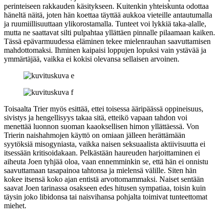
perinteiseen rakkauden käsitykseen. Kuitenkin yhteiskunta odottaa
häneltä näitä, joten hän koettaa täyttää aukkoa vieteille antautumalla
ja ruumiillisuuttaan ylikorostamalla. Tunteet voi lykkiä taka-alalle,
mutta ne saattavat silti pulpahtaa yllättäen pinnalle pilaamaan kaiken.
Tässä epävarmuudessa eläminen tekee mielenrauhan saavuttamisen
mahdottomaksi. Ihminen kaipaisi loppujen lopuksi vain ystävää ja
ymmärtäjää, vaikka ei kokisi olevansa sellaisen arvoinen.
Toisaalta Trier myös esittää, ettei toisessa ääripäässä oppineisuus,
sivistys ja hengellisyys takaa sitä, etteikö vapaan tahdon voi
menettää luonnon suoman kaaoksellisen himon yllättäessä. Von
Trierin naishahmojen käyttö on omiaan jälleen herättämään
syytöksiä misogyniasta, vaikka naisen seksuaalista aktiivisuutta ei
itsessään kritisoidakaan. Pelkästään haureuden harjoittaminen ei
aiheuta Joen tyhjää oloa, vaan ennemminkin se, että hän ei onnistu
saavuttamaan tasapainoa tahtonsa ja mielensä välille. Siten hän
kokee itsensä koko ajan entistä arvottomammaksi. Naiset sentään
saavat Joen tarinassa osakseen edes hitusen sympatiaa, toisin kuin
täysin joko libidonsa tai naisvihansa pohjalta toimivat tunteettomat
miehet.