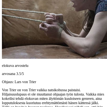
elokuva arvostelu
arvosana
3.5
/
5
Ohjaus: Lars von Trier
Von Trier
on von Trier vaikka natsikohussa paistaisi.
Hiljaisuuslupaus ei ole muuttanut ohjaajan työn tulosta. Vaikka mies
kokeilisi tehdä elokuvan miten älyttömän kuuloiseen genreen, aina
lopputuloksesta kuoriutuu erehtymättömästi hänen kättensä jälki.