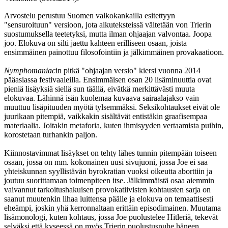
Arvostelu perustuu Suomen valkokankailla esitettyyn
"sensuroituun" versioon, jota alkuteksteissä väitetään von Trierin
suostumuksella teetetyksi, mutta ilman ohjaajan valvontaa. Joopa
joo. Elokuva on silti jaettu kahteen erilliseen osaan, joista
ensimmäinen painottuu filosofointiin ja jälkimmäinen provakaatioon.
Nymphomaniac
in pitkä "ohjaajan versio" kiersi vuonna 2014
pääasiassa festivaaleilla. Ensimmäisen osan 20 lisäminuuttia ovat
pieniä lisäyksiä siellä sun täällä, eivätkä merkittävästi muuta
elokuvaa. Lähinnä isän kuolemaa kuvaava sairaalajakso vain
muuttuu lisäpituuden myötä tylsemmäksi. Seksikohtaukset eivät ole
juurikaan pitempiä, vaikkakin sisältävät entistäkin graafisempaa
materiaalia. Joitakin metaforia, kuten ihmisyyden vertaamista puihin,
korostetaan turhankin paljon.
Kiinnostavimmat lisäykset on tehty lähes tunnin pitempään toiseen
osaan, jossa on mm. kokonainen uusi sivujuoni, jossa Joe ei saa
yhteiskunnan syyllistävän byrokratian vuoksi oikeutta aborttiin ja
joutuu suorittamaan toimenpiteen itse. Jälkimmäistä osaa aiemmin
vaivannut tarkoitushakuisen provokatiivisten kohtausten sarja on
saanut muutenkin lihaa luittensa päälle ja elokuva on temaattisesti
eheämpi, joskin yhä kerronnaltaan erittäin episodimainen. Muutama
lisämonologi, kuten kohtaus, jossa Joe puolustelee Hitleriä, tekevät
selväksi että kyseessä on myös Trierin puolustuspuhe häneen