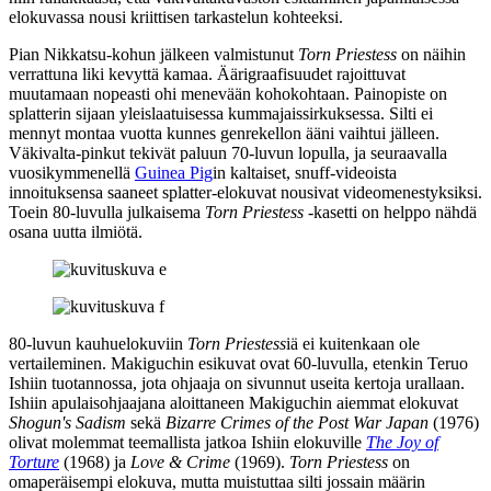
elokuvassa nousi kriittisen tarkastelun kohteeksi.
Pian Nikkatsu-kohun jälkeen valmistunut
Torn Priestess
on näihin
verrattuna liki kevyttä kamaa. Äärigraafisuudet rajoittuvat
muutamaan nopeasti ohi menevään kohokohtaan. Painopiste on
splatterin sijaan yleislaatuisessa kummajaissirkuksessa. Silti ei
mennyt montaa vuotta kunnes genrekellon ääni vaihtui jälleen.
Väkivalta-pinkut tekivät paluun 70‑luvun lopulla, ja seuraavalla
vuosikymmenellä
Guinea Pig
in kaltaiset, snuff-videoista
innoituksensa saaneet splatter-elokuvat nousivat videomenestyksiksi.
Toein 80‑luvulla julkaisema
Torn Priestess
‑kasetti on helppo nähdä
osana uutta ilmiötä.
80‑luvun kauhuelokuviin
Torn Priestess
iä ei kuitenkaan ole
vertaileminen. Makiguchin esikuvat ovat 60‑luvulla, etenkin Teruo
Ishiin tuotannossa, jota ohjaaja on sivunnut useita kertoja urallaan.
Ishiin apulaisohjaajana aloittaneen Makiguchin aiemmat elokuvat
Shogun's Sadism
sekä
Bizarre Crimes of the Post War Japan
(1976)
olivat molemmat teemallista jatkoa Ishiin elokuville
The Joy of
Torture
(1968) ja
Love & Crime
(1969).
Torn Priestess
on
omaperäisempi elokuva, mutta muistuttaa silti jossain määrin