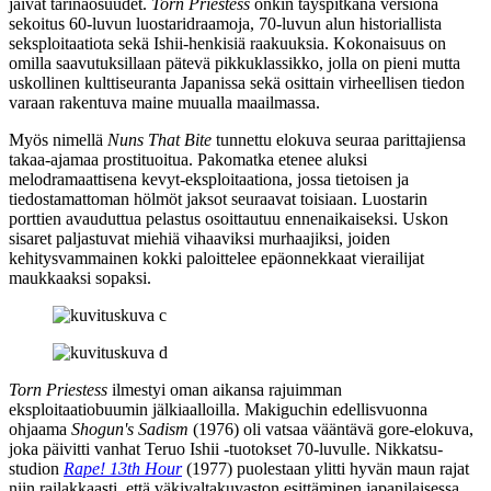
jäivät tarinaosuudet.
Torn Priestess
onkin täyspitkänä versiona
sekoitus 60‑luvun luostaridraamoja, 70‑luvun alun historiallista
seksploitaatiota sekä Ishii-henkisiä raakuuksia. Kokonaisuus on
omilla saavutuksillaan pätevä pikkuklassikko, jolla on pieni mutta
uskollinen kulttiseuranta Japanissa sekä osittain virheellisen tiedon
varaan rakentuva maine muualla maailmassa.
Myös nimellä
Nuns That Bite
tunnettu elokuva seuraa parittajiensa
takaa-ajamaa prostituoitua. Pakomatka etenee aluksi
melodramaattisena kevyt-eksploitaationa, jossa tietoisen ja
tiedostamattoman hölmöt jaksot seuraavat toisiaan. Luostarin
porttien avauduttua pelastus osoittautuu ennenaikaiseksi. Uskon
sisaret paljastuvat miehiä vihaaviksi murhaajiksi, joiden
kehitysvammainen kokki paloittelee epäonnekkaat vierailijat
maukkaaksi sopaksi.
Torn Priestess
ilmestyi oman aikansa rajuimman
eksploitaatiobuumin jälkiaalloilla. Makiguchin edellisvuonna
ohjaama
Shogun's Sadism
(1976) oli vatsaa vääntävä gore-elokuva,
joka päivitti vanhat Teruo Ishii ‑tuotokset 70‑luvulle. Nikkatsu-
studion
Rape! 13th Hour
(1977) puolestaan ylitti hyvän maun rajat
niin railakkaasti, että väkivaltakuvaston esittäminen japanilaisessa