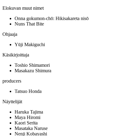
Elokuvan muut nimet
Onna gokumon-chō: Hikisakareta nisō
Nuns That Bite
Ohjaaja
Yūji Makiguchi
Käsikirjoittaja
Toshio Shimamori
Masakazu Shimura
producers
Tatsuo Honda
Näyttelijät
Haruka Tajima
Maya Hiromi
Kaori Serita
Masataka Naruse
Nenji Kobayashi