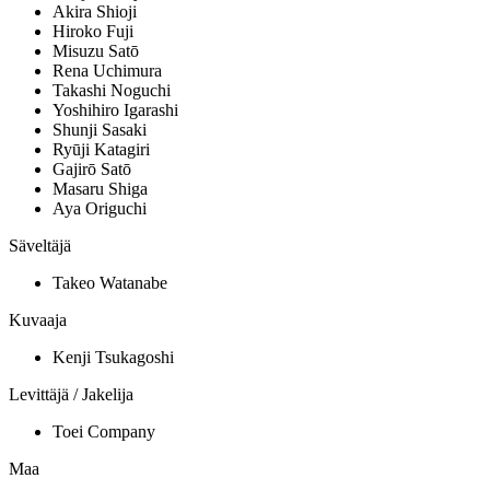
Akira Shioji
Hiroko Fuji
Misuzu Satō
Rena Uchimura
Takashi Noguchi
Yoshihiro Igarashi
Shunji Sasaki
Ryūji Katagiri
Gajirō Satō
Masaru Shiga
Aya Origuchi
Säveltäjä
Takeo Watanabe
Kuvaaja
Kenji Tsukagoshi
Levittäjä / Jakelija
Toei Company
Maa