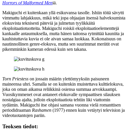
Horrors of Malformed Men
iä.
Makiguchi ei kuitenkaan yllä esikuvansa tasolle. Ishiin töitä sävytti
vimmattu lahjakkuus, mikä teki jopa ohjaajan itsensä halveksumista
elokuvista teknisesti päteviä ja julmetun tyylikkäitä
eksploitaatiotuotteita. Makiguchi roiskii eksploitaatioelementtejä
kankaalle antaumuksella, mutta hänen taitonsa rytmittää kauniita ja
kauhistuttavia kuvia ei ole aivan samaa luokkaa. Kokonaisuus on
nautinnollinen genre-elokuva, mutta sen suurimmat meriitit ovat
pikemminkin kameran edessä kuin sen takana.
Torn Priestess
on jossain määrin ylettömyyksiin paisuneen
maineensa uhri. Samalla se on kuitenkin muistettava kulttielokuva,
joka on oman aikansa reliikkinä osiensa summaa arvokkaampi.
Vuosikymmenet ovat antaneet elokuvalle sympaattisen silauksen
nostalgiaa ajalta, jolloin eksploitaatiota tehtiin liki viattomin
sydämin. Makiguchi itse ohjasi samana vuonna vielä romanttisen
periodidraaman
Rashamen
(1977) ennen kuin vetäytyi television ja
videotuotantojen pariin.
Teoksen tiedot: