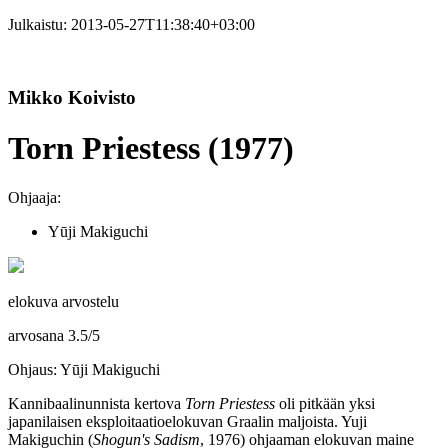
Julkaistu:
2013-05-27T11:38:40+03:00
Mikko Koivisto
Torn Priestess (1977)
Ohjaaja:
Yūji Makiguchi
elokuva arvostelu
arvosana
3.5
/
5
Ohjaus: Yūji Makiguchi
Kannibaalinunnista kertova
Torn Priestess
oli pitkään yksi
japanilaisen eksploitaatioelokuvan Graalin maljoista.
Yuji
Makiguchin
(
Shogun's Sadism
, 1976) ohjaaman elokuvan maine