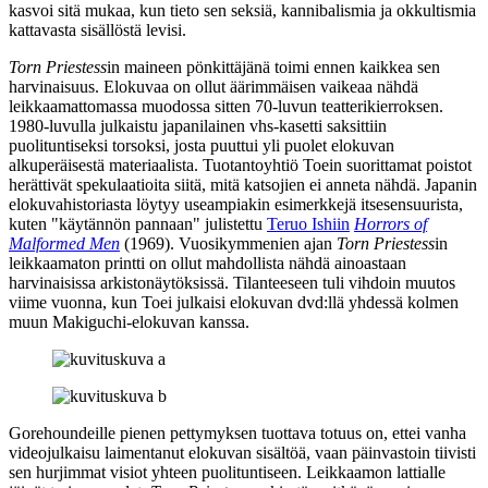
kasvoi sitä mukaa, kun tieto sen seksiä, kannibalismia ja okkultismia
kattavasta sisällöstä levisi.
Torn Priestess
in maineen pönkittäjänä toimi ennen kaikkea sen
harvinaisuus. Elokuvaa on ollut äärimmäisen vaikeaa nähdä
leikkaamattomassa muodossa sitten 70‑luvun teatterikierroksen.
1980‑luvulla julkaistu japanilainen vhs‑kasetti saksittiin
puolituntiseksi torsoksi, josta puuttui yli puolet elokuvan
alkuperäisestä materiaalista. Tuotantoyhtiö Toein suorittamat poistot
herättivät spekulaatioita siitä, mitä katsojien ei anneta nähdä. Japanin
elokuvahistoriasta löytyy useampiakin esimerkkejä itsesensuurista,
kuten "käytännön pannaan" julistettu
Teruo Ishiin
Horrors of
Malformed Men
(1969). Vuosikymmenien ajan
Torn Priestess
in
leikkaamaton printti on ollut mahdollista nähdä ainoastaan
harvinaisissa arkistonäytöksissä. Tilanteeseen tuli vihdoin muutos
viime vuonna, kun Toei julkaisi elokuvan dvd:llä yhdessä kolmen
muun Makiguchi-elokuvan kanssa.
Gorehoundeille pienen pettymyksen tuottava totuus on, ettei vanha
videojulkaisu laimentanut elokuvan sisältöä, vaan päinvastoin tiivisti
sen hurjimmat visiot yhteen puolituntiseen. Leikkaamon lattialle