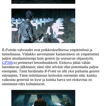
R‑Point
in vahvuudet ovat poikkeuksellisessa ympäristössä ja
tunnelmassa. Viidakko aavemaisine kartanoineen on ympäristönä
paljon ainutlaatuisempi kuin genren (ja seuraavan ohjaustyön,
GP506
:n) perinteiset betonibunkkerit. Elokuva jättää vähän
harmittavan jälkimaun; siinä olisi selvästi ollut potentiaalia paljon
enempään. Tästä huolimatta
R‑Point
on silti yksi parhaista genren
edustajista. Tämä ristiriitaisuus kertookin enemmän siitä, kuinka
vaikeasta genrestä on kyse ja kuinka harva sen elokuvista on
onnistunut edes kohtalaisesti.