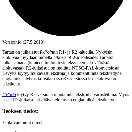
Versioinfo (27.5.2013):
Tartan on julkaissut
R‑Point
in R1‑ ja R2 ‑alueilla. Nykyisin
elokuvaa myydään nimellä
Ghosts of War
Palisades Tartanin
julkaisemana (kanteen tuntuu tosin eksyneen talo väärästä
elokuvasta). R2-julkaisua on moitittu NTSC‑PAL‑konversiosta.
Levyltä löytyy mukavasti ekstroja ja kommenttiraita tekstitettynä
englanniksi. Myös korealaisessa R3-versiossa itse elokuva on
tekstitetty.
GP506
löytyy R2-versiona muutamilla ekstroilla varustettuna. Myös
useat R3-julkaisut sisältävät elokuvan englanniksi tekstitettynä.
Teoksen tiedot:
Elokuvan muut nimet