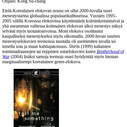
Ohjaus: Kong Su-chang
Etelä-Korealaisen elokuvan nousu on ollut 2000‑luvulla suuri
menestystarina globaalissa populaarikulttuurissa. Vuosien 1995–
2005 välillä Koreassa elokuvissa käyntimäärät kolminkertaistuivat ja
yhä useamman valitessa kotimaisen elokuvan alkoi menestys näkyä
selvästi myös tuotantoarvoissa. Moni elokuva osoittautui
kaupalliseksi menestykseksi myös ulkomailla. 2000‑luvun suurten
menestyselokuvien teemoissa taustalla oli useimmiten tavalla tai
toisella sota ja maan kahtiajakoisuus.
Shiri
n (1999) kaltaisten
toimintadraamojen tai eeppisten sotaelokuvien kuten
Brotherhood of
War
(2004) lisäksi samoja teemoja osasi hyödyntää myös hieman
marginaalisempi korealainen genre-elokuva.