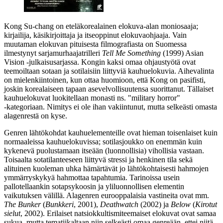
Kong Su‑chang
on eteläkorealainen elokuva-alan moniosaaja;
kirjailija, käsikirjoittaja ja itseoppinut elokuvaohjaaja. Vain
muutaman elokuvan pituisesta filmografiasta on Suomessa
ilmestynyt sarjamurhaajatrilleri
Tell Me Something
(1999) Asian
Vision ‑julkaisusarjassa. Kongin kaksi omaa ohjaustyötä ovat
teemoiltaan sotaan ja sotilaisiin liittyviä kauhuelokuvia. Aihevalinta
on mielenkiintoinen, kun ottaa huomioon, että Kong on pasifisti,
joskin korealaiseen tapaan asevelvollisuutensa suorittanut. Tällaiset
kauhuelokuvat luokitellaan monasti ns. "military horror"
‑kategoriaan. Nimitys ei ole ihan vakiintunut, mutta selkeästi omasta
alagenrestä on kyse.
Genren lähtökohdat kauhuelementeille ovat hieman toisenlaiset kuin
normaaleissa kauhuelokuvissa; sotilasjoukko on enemmän kuin
kykenevä puolustamaan itseään (luonnollisia) vihollisia vastaan.
Toisaalta sotatilanteeseen liittyvä stressi ja henkinen tila sekä
alituinen kuoleman uhka hämärtävät jo lähtökohtaisesti hahmojen
ymmärryskykyä hahmottaa tapahtumia. Tarinoissa usein
pallotellaankin sotapsykoosin ja yliluonnollisen elementin
vaikutuksen välillä. Alagenren eurooppalaisia vastineita ovat mm.
The Bunker
(
Bunkkeri
, 2001),
Deathwatch
(2002) ja
Below
(
Kirotut
sielut
, 2002). Erilaiset natsiokkultismiteemaiset elokuvat ovat samaa
sukua, mutta tematiikaltaan niin selkeästi omaa genreään, ettei niitä