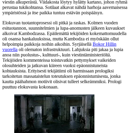
viestin alkuperästä. Viidakosta löytyy hylätty kartano, johon ryhmä
perustaa tukikohtansa. Sotilaat alkavat nähdä harhoja aavemaisessa
ympäristössä ja itse paikka tuntuu estävän poispääsyn.
Elokuvan tuotantoprosessi oli pitkä ja raskas. Kolmen vuoden
esituotannon, suunnitelmien ja lupa-anomusten jälkeen kuvaukset
alkoivat Kambodzassa. Epäilemättä tekijöiden kokemattomuudella
oli osansa hankaluuksissa, mutta Kambodza ei myöskään ollut
helpoimpia paikkoja noihin aikoihin. Syrjäisellä
Bokor Hillin
vuorella
oli olematon infrastruktuuri. Lahjuksia piti jakaa ja lupia
anoa niin puolustus-, kulttuuri-, kuin viestintäministeriöltä.
Tekijöiden kommenteissa toistuvatkin pettymykset vaikeiden
olosuhteiden ja jatkuvan kiireen vuoksi epäonnistuneista
kohtauksista. Erityisesti tekijätiimi oli harmissaan prologiksi
tarkoitetun massataistelun toteutuksen epäonnistumisesta, jonka
kautta päähahmon motiivit olisivat tulleet selkeämmiksi. Prologi
puuttuu elokuvasta kokonaan.