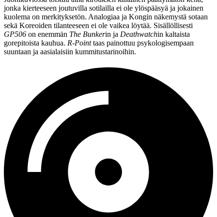
jonka kierteeseen joutuvilla sotilailla ei ole ylöspääsyä ja jokainen
kuolema on merkityksetön. Analogiaa ja Kongin näkemystä sotaan
sekä Koreoiden tilanteeseen ei ole vaikea löytää. Sisällöllisesti
GP506
on enemmän
The Bunker
in ja
Deathwatch
in kaltaista
gorepitoista kauhua.
R‑Point
taas painottuu psykologisempaan
suuntaan ja aasialaisiin kummitustarinoihin.