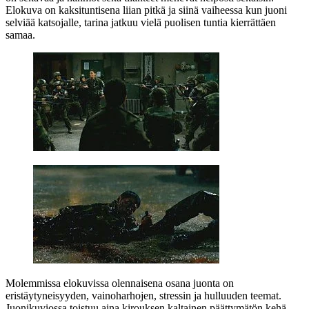
Elokuva on kaksituntisena liian pitkä ja siinä vaiheessa kun juoni
selviää katsojalle, tarina jatkuu vielä puolisen tuntia kierrättäen
samaa.
Molemmissa elokuvissa olennaisena osana juonta on
eristäytyneisyyden, vainoharhojen, stressin ja hulluuden teemat.
Juonikuviossa toistuu aina kirouksen kaltainen päättymätön kehä,