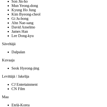
Son Jin-ho
Mun Yeong-dong
Kyung Ho Jung
Kim Byeong-cheol
Gi Ju-bong
Ahn Nae-sang
David Anselmo
James Han
Lee Dong-kyu
Säveltäjä
Dalpalan
Kuvaaja
Seok Hyeong-jing
Levittäjä / Jakelija
CJ Entertainment
CN Film
Maa
Etelä-Korea