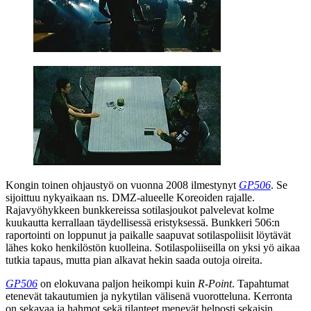
Kongin toinen ohjaustyö on vuonna 2008 ilmestynyt
GP506
. Se
sijoittuu nykyaikaan ns. DMZ‑alueelle Koreoiden rajalle.
Rajavyöhykkeen bunkkereissa sotilasjoukot palvelevat kolme
kuukautta kerrallaan täydellisessä eristyksessä. Bunkkeri 506:n
raportointi on loppunut ja paikalle saapuvat sotilaspoliisit löytävät
lähes koko henkilöstön kuolleina. Sotilaspoliiseilla on yksi yö aikaa
tutkia tapaus, mutta pian alkavat hekin saada outoja oireita.
GP506
on elokuvana paljon heikompi kuin
R‑Point
. Tapahtumat
etenevät takautumien ja nykytilan välisenä vuorotteluna. Kerronta
on sekavaa ja hahmot sekä tilanteet menevät helposti sekaisin.