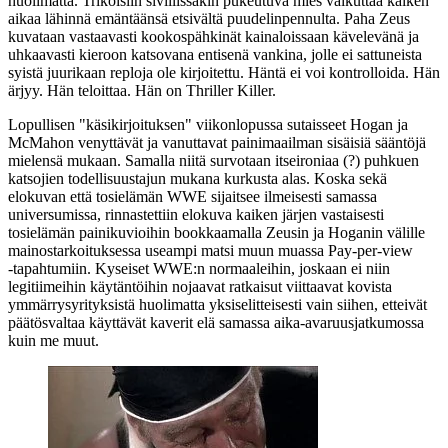
huolimatta. Trikoisiin siviilissäkin pukeutuva mies vaikuttaa kaiken
aikaa lähinnä emäntäänsä etsivältä puudelinpennulta. Paha Zeus
kuvataan vastaavasti kookospähkinät kainaloissaan kävelevänä ja
uhkaavasti kieroon katsovana entisenä vankina, jolle ei sattuneista
syistä juurikaan reploja ole kirjoitettu. Häntä ei voi kontrolloida. Hän
ärjyy. Hän teloittaa. Hän on Thriller Killer.
Lopullisen "käsikirjoituksen" viikonlopussa sutaisseet Hogan ja
McMahon venyttävät ja vanuttavat painimaailman sisäisiä sääntöjä
mielensä mukaan. Samalla niitä survotaan itseironiaa (?) puhkuen
katsojien todellisuustajun mukana kurkusta alas. Koska sekä
elokuvan että tosielämän WWE sijaitsee ilmeisesti samassa
universumissa, rinnastettiin elokuva kaiken järjen vastaisesti
tosielämän painikuvioihin bookkaamalla Zeusin ja Hoganin välille
mainostarkoituksessa useampi matsi muun muassa Pay‑per‑view
‑tapahtumiin. Kyseiset WWE:n normaaleihin, joskaan ei niin
legitiimeihin käytäntöihin nojaavat ratkaisut viittaavat kovista
ymmärrysyrityksistä huolimatta yksiselitteisesti vain siihen, etteivät
päätösvaltaa käyttävät kaverit elä samassa aika-avaruusjatkumossa
kuin me muut.