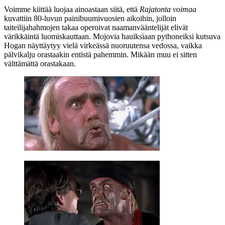
Voimme kiittää luojaa ainoastaan siitä, että
Rajatonta voimaa
kuvattiin 80‑luvun painibuumivuosien aikoihin, jolloin
taiteilijahahmojen takaa operoivat naamanvääntelijät elivät
värikkäintä luomiskauttaan. Mojovia hauiksiaan pythoneiksi kutsuva
Hogan näyttäytyy vielä virkeässä nuoruutensa vedossa, vaikka
pälvikalju orastaakin entistä pahemmin. Mikään muu ei sitten
välttämättä orastakaan.