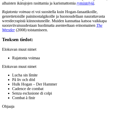
alhaisten ikärajojen rasittamia ja karismattomia
rymistelyjä
.
Rajatonta voimaa
ei voi suositella kuin Hogan-fanaatikoille,
genretietoisille paininostalgikoille ja huonoudellaan naurattavasta
wrestlecrapistä kiinnostuneille. Muiden kannattaa katsoa vaikkapa
suoraviivaisuudestaan huolimatta asenteeltaan erinomainen
The
Wrestler
(2008) toistamiseen.
Teoksen tiedot:
Elokuvan muut nimet
Rajatonta voimaa
Elokuvan muut nimet
Lucha sin límite
På liv och död
Hulk Hogan – Der Hammer
Cadence de combat
Senza esclusione di colpi
Combat à finir
Ohjaaja