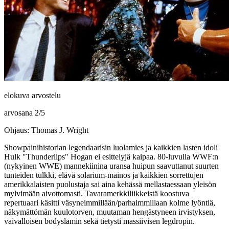
elokuva arvostelu
arvosana
2
/
5
Ohjaus: Thomas J. Wright
Showpainihistorian legendaarisin luolamies ja kaikkien lasten idoli
Hulk "Thunderlips" Hogan
ei esittelyjä kaipaa. 80‑luvulla WWF:n
(nykyinen WWE) mannekiinina uransa huipun saavuttanut suurten
tunteiden tulkki, elävä solarium-mainos ja kaikkien sorrettujen
amerikkalaisten puolustaja sai aina kehässä mellastaessaan yleisön
mylvimään aivottomasti. Tavaramerkkiliikkeistä koostuva
repertuaari käsitti väsyneimmillään/parhaimmillaan kolme lyöntiä,
näkymättömän kuulotorven, muutaman hengästyneen irvistyksen,
vaivalloisen bodyslamin sekä tietysti massiivisen legdropin.