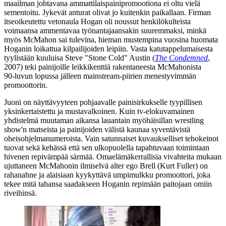
maailman johtavana ammattilaispainipromootiona ei oltu vielä
sementoitu. Jykevät anturat olivat jo kuitenkin paikallaan. Firman
itseoikeutettu vetonaula Hogan oli noussut henkilökulteista
voimaansa ammentavaa työnantajaansakin suuremmaksi, minkä
myös McMahon sai tulevina, hieman mustempina vuosina huomata
Hoganin loikattua kilpailijoiden leipiin. Vasta katutappelumaisesta
tyylistään kuuluisa
Steve "Stone Cold" Austin
(
The Condemned
,
2007) teki painijoille leikkikenttiä rakentaneesta McMahonista
90‑luvun lopussa jälleen mainstream-piirien menestyvimmän
promoottorin.
Juoni on näyttävyyteen pohjaavalle painisirkukselle tyypillisen
yksinkertaistettu ja mustavalkoinen. Kuin tv‑elokuvamainen
yhdistelmä muutaman aikansa lauantain myöhäisillan wrestling
show'n matseista ja painijoiden välistä kaunaa syventävistä
oheisohjelmanumeroista. Vain satunnaiset kuvaukselliset tehokeinot
tuovat sekä kehässä että sen ulkopuolella tapahtuvaan toimintaan
hivenen repivämpää särmää. Omaelämäkerrallisia vivahteita mukaan
ujuttaneen McMahonin ilmiselvä alter ego Brell (
Kurt Fuller
) on
rahanahne ja alaisiaan kyykyttävä umpimulkku promoottori, joka
tekee mitä tahansa saadakseen Hoganin repimään paitojaan omiin
riveihinsä.