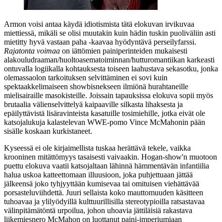
Armon voisi antaa käydä idiotismista tätä elokuvan irvikuvaa
miettiessä, mikäli se olisi muutakin kuin hädin tuskin puoliväliin asti
mietitty hyvä vastaan paha ‑kaavaa hyödyntävä perseilyfarssi.
Rajatonta voimaa
on iättömien painiperinteiden mukaisesti
alakouludraaman/huoltoasematoiminnan/hutturomantiikan karkeasti
ontuvalla logiikalla kohtauksesta toiseen laahustava sekasotku, jonka
olemassaolon tarkoituksen selvittäminen ei sovi kuin
spektaakkelimaiseen showbisnekseen ilmiönä hurahtaneille
mielisairaille masokisteille. Joissain tapauksissa elokuva sopii myös
brutaalia välienselvittelyä kaipaaville silkasta lihaksesta ja
epäilyttävistä lisäravinteista kasatuille tosimiehille, jotka eivät ole
katsojalukuja kalastelevan WWE‑pomo
Vince McMahonin
pään
sisälle koskaan kurkistaneet.
Kyseessä ei ole kirjaimellista tuskaa herättävä tekele, vaikka
krooninen mitättömyys tasaisesti vaivaakin. Hogan-show'n muotoon
puettu elokuva vaatii katsojaltaan lähinnä hämmentävän infantiilia
halua uskoa katteettomaan illuusioon, joka puhjettuaan jättää
jälkeensä joko tyhjyyttään kumisevaa tai omituisen viehättävää
porsasteluviihdettä. Juuri sellaista koko mauttomuuden käsitteen
tuhoavaa ja ylilyödyillä kulttuurillisilla stereotypioilla ratsastavaa
välinpitämätöntä urpoilua, johon uhoavia jättiläisiä rakastava
liikemiesnero McMahon on luottanut paini-imperiumiaan