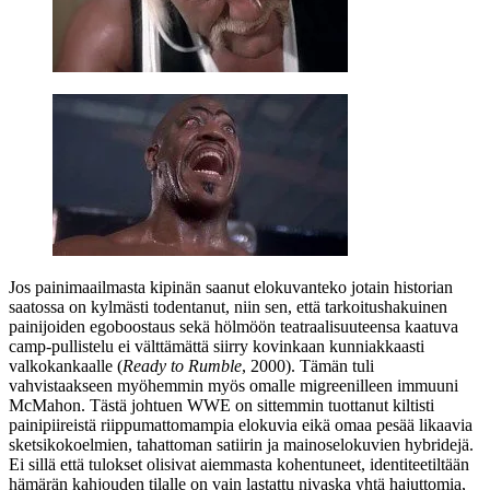
Jos painimaailmasta kipinän saanut elokuvanteko jotain historian
saatossa on kylmästi todentanut, niin sen, että tarkoitushakuinen
painijoiden egoboostaus sekä hölmöön teatraalisuuteensa kaatuva
camp-pullistelu ei välttämättä siirry kovinkaan kunniakkaasti
valkokankaalle (
Ready to Rumble
, 2000). Tämän tuli
vahvistaakseen myöhemmin myös omalle migreenilleen immuuni
McMahon. Tästä johtuen WWE on sittemmin tuottanut kiltisti
painipiireistä riippumattomampia elokuvia eikä omaa pesää likaavia
sketsikokoelmien, tahattoman satiirin ja mainoselokuvien hybridejä.
Ei sillä että tulokset olisivat aiemmasta kohentuneet, identiteetiltään
hämärän kahjouden tilalle on vain lastattu nivaska yhtä hajuttomia,