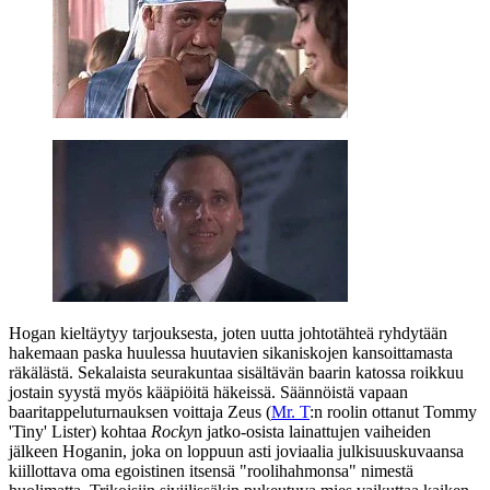
Hogan kieltäytyy tarjouksesta, joten uutta johtotähteä ryhdytään
hakemaan paska huulessa huutavien sikaniskojen kansoittamasta
räkälästä. Sekalaista seurakuntaa sisältävän baarin katossa roikkuu
jostain syystä myös kääpiöitä häkeissä. Säännöistä vapaan
baaritappeluturnauksen voittaja Zeus (
Mr. T
:n roolin ottanut
Tommy
'Tiny' Lister
) kohtaa
Rocky
n jatko-osista lainattujen vaiheiden
jälkeen Hoganin, joka on loppuun asti joviaalia julkisuuskuvaansa
kiillottava oma egoistinen itsensä "roolihahmonsa" nimestä