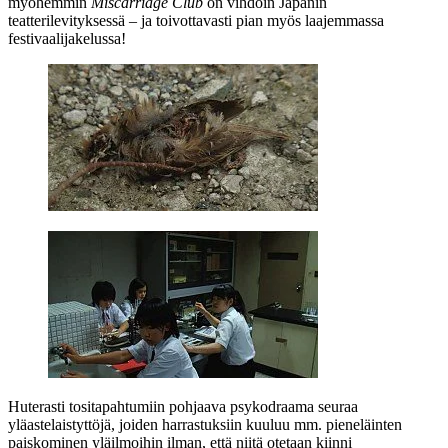
myöhemmin
Miscarriage Club
on vihdoin Japanin
teatterilevityksessä – ja toivottavasti pian myös laajemmassa
festivaalijakelussa!
Huterasti tositapahtumiin pohjaava psykodraama seuraa
yläastelaistyttöjä, joiden harrastuksiin kuuluu mm. pieneläinten
paiskominen yläilmoihin ilman, että niitä otetaan kiinni