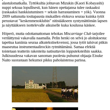
alastulomatkalla. Tyttökultia johtavan Mizukin (
Kaori Kobayashi
)
nuppi sekoaa lopullisesti, kun hänen opettajansa tulee raskaaksi
(raskaaksi hankkiutuminen = seksin harrastaminen = yök). Vuonna
2009 sattunutta tositapausta mukaillen elokuva seuraa kuinka tytöt
perustavat "keskenmenoklubin" nitistääkseen syntymättömän lapsen
ja näyttääkseen isottelevalle aikuiselle kuka koulussa käskee.
Höperö, mutta odottamattoman tehokas
Miscarriage Club
tarjoilee
verilättynsä vakavalla naamalla. Pelin henki on selvä jo aloituksesta:
tapettua kaniinia seuraa alkutekstisekvenssi, jossa tytöt talsivat pitkin
maaseutua instrumentaalirockin rytmittämänä. Samaa efektiä
toistetaan teatterin rakenteita natisuttaviin lopputeksteihin saakka.
Julkisuudessa vakavan sanoman puolesta puhunut ohjaaja
Eisuke
Naito
suorastaan hekumoi pikku paholaistensa parissa.