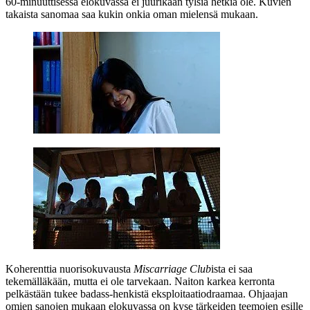
60‑minuuttisessa elokuvassa ei juurikaan tylsiä hetkiä ole. Kuvien
takaista sanomaa saa kukin onkia oman mielensä mukaan.
Koherenttia nuorisokuvausta
Miscarriage Club
ista ei saa
tekemälläkään, mutta ei ole tarvekaan. Naiton karkea kerronta
pelkästään tukee badass-henkistä eksploitaatiodraamaa. Ohjaajan
omien sanojen mukaan elokuvassa on kyse tärkeiden teemojen esille