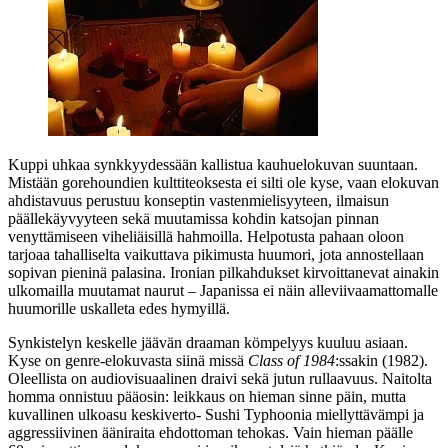
Kuppi uhkaa synkkyydessään kallistua kauhuelokuvan suuntaan.
Mistään gorehoundien kulttiteoksesta ei silti ole kyse, vaan elokuvan
ahdistavuus perustuu konseptin vastenmielisyyteen, ilmaisun
päällekäyvyyteen sekä muutamissa kohdin katsojan pinnan
venyttämiseen viheliäisillä hahmoilla. Helpotusta pahaan oloon
tarjoaa tahalliselta vaikuttava pikimusta huumori, jota annostellaan
sopivan pieninä palasina. Ironian pilkahdukset kirvoittanevat ainakin
ulkomailla muutamat naurut – Japanissa ei näin alleviivaamattomalle
huumorille uskalleta edes hymyillä.
Synkistelyn keskelle jäävän draaman kömpelyys kuuluu asiaan.
Kyse on genre-elokuvasta siinä missä
Class of 1984
:ssakin (1982).
Oleellista on audiovisuaalinen draivi sekä jutun rullaavuus. Naitolta
homma onnistuu pääosin: leikkaus on hieman sinne päin, mutta
kuvallinen ulkoasu keskiverto‑ Sushi Typhoonia miellyttävämpi ja
aggressiivinen ääniraita ehdottoman tehokas. Vain hieman päälle