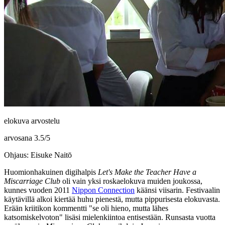
elokuva arvostelu
arvosana
3.5
/
5
Ohjaus: Eisuke Naitō
Huomionhakuinen digihalpis
Let's Make the Teacher Have a
Miscarriage Club
oli vain yksi roskaelokuva muiden joukossa,
kunnes vuoden 2011
Nippon Connection
käänsi viisarin. Festivaalin
käytävillä alkoi kiertää huhu pienestä, mutta pippurisesta elokuvasta.
Erään kriitikon kommentti
"se oli hieno, mutta lähes
katsomiskelvoton"
lisäsi mielenkiintoa entisestään. Runsasta vuotta