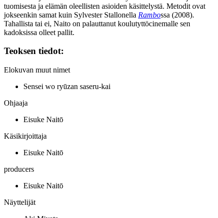
tuomisesta ja elämän oleellisten asioiden käsittelystä. Metodit ovat
jokseenkin samat kuin
Sylvester Stallonella
Rambo
ssa (2008).
Tahallista tai ei, Naito on palauttanut koulutyttöcinemalle sen
kadoksissa olleet pallit.
Teoksen tiedot:
Elokuvan muut nimet
Sensei wo ryūzan saseru-kai
Ohjaaja
Eisuke Naitō
Käsikirjoittaja
Eisuke Naitō
producers
Eisuke Naitō
Näyttelijät