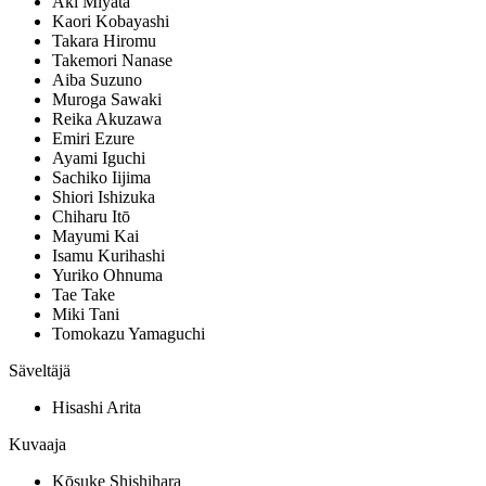
Aki Miyata
Kaori Kobayashi
Takara Hiromu
Takemori Nanase
Aiba Suzuno
Muroga Sawaki
Reika Akuzawa
Emiri Ezure
Ayami Iguchi
Sachiko Iijima
Shiori Ishizuka
Chiharu Itō
Mayumi Kai
Isamu Kurihashi
Yuriko Ohnuma
Tae Take
Miki Tani
Tomokazu Yamaguchi
Säveltäjä
Hisashi Arita
Kuvaaja
Kōsuke Shishihara