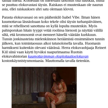
samaa mieltä. Komedian on mielestäni tarkoitus olla hauskaa, mutta
se puuttuu elokuvastasi täysin. Raiskaus ei muutenkaan ole naurun
asia, ellei raiskauksen uhri satu olemaan klovni.
Parasta elokuvassasi on sen päähenkilö Isabel Vibe. Ilman hänen
kuumottavaa läsnäoloaan koko tekele olisi täysin turhanpäiväinen,
mitä se rehellisesti sanottuna on kyllä lopulta muutenkin. Myös
pahisporukan hitain tyyppi vetää roolinsa hienosti ja näyttää välillä
siltä, että kromosomit ovat menneet hänellä väärään kurkkuun.
Tunsin jonkinasteista mielenkiinnon heräämistä ensimmäisen tunnin
jälkeen, kun toimintaosuus alkoi tutunoloisella tavalla. Huomasin
harmikseni kuitenkin olevani väärässä. Herra elokuvaohjaaja Reinert
Kiil siinä vaan käytti hyväksi naapurimaansa Ruotsin
elokuvahistorian
kuumottavimman eksploitaatioelokuvan
kostonkäynnistysmontaasia. Mauttomalla tavalla tietenkin.