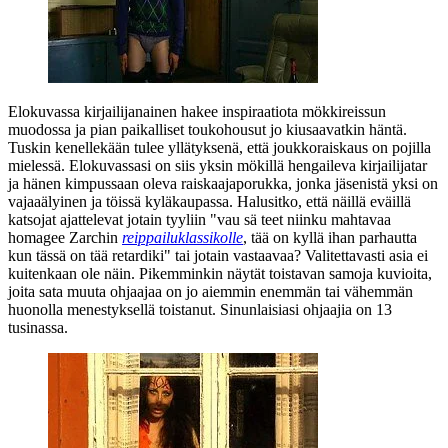
Elokuvassa kirjailijanainen hakee inspiraatiota mökkireissun
muodossa ja pian paikalliset toukohousut jo kiusaavatkin häntä.
Tuskin kenellekään tulee yllätyksenä, että joukkoraiskaus on pojilla
mielessä. Elokuvassasi on siis yksin mökillä hengaileva kirjailijatar
ja hänen kimpussaan oleva raiskaajaporukka, jonka jäsenistä yksi on
vajaaälyinen ja töissä kyläkaupassa. Halusitko, että näillä eväillä
katsojat ajattelevat jotain tyyliin
"vau sä teet niinku mahtavaa
homagee
Zarchin
reippailuklassikolle
, tää on kyllä ihan parhautta
kun tässä on tää retardiki"
tai jotain vastaavaa? Valitettavasti asia ei
kuitenkaan ole näin. Pikemminkin näytät toistavan samoja kuvioita,
joita sata muuta ohjaajaa on jo aiemmin enemmän tai vähemmän
huonolla menestyksellä toistanut. Sinunlaisiasi ohjaajia on 13
tusinassa.