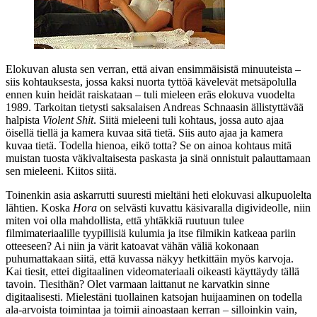
Elokuvan alusta sen verran, että aivan ensimmäisistä minuuteista –
siis kohtauksesta, jossa kaksi nuorta tyttöä kävelevät metsäpolulla
ennen kuin heidät raiskataan – tuli mieleen eräs elokuva vuodelta
1989. Tarkoitan tietysti saksalaisen
Andreas Schnaasin
ällistyttävää
halpista
Violent Shit
. Siitä mieleeni tuli kohtaus, jossa auto ajaa
öisellä tiellä ja kamera kuvaa sitä tietä. Siis auto ajaa ja kamera
kuvaa tietä. Todella hienoa, eikö totta? Se on ainoa kohtaus mitä
muistan tuosta väkivaltaisesta paskasta ja sinä onnistuit palauttamaan
sen mieleeni. Kiitos siitä.
Toinenkin asia askarrutti suuresti mieltäni heti elokuvasi alkupuolelta
lähtien. Koska
Hora
on selvästi kuvattu käsivaralla digivideolle, niin
miten voi olla mahdollista, että yhtäkkiä ruutuun tulee
filmimateriaalille tyypillisiä kulumia ja itse filmikin katkeaa pariin
otteeseen? Ai niin ja värit katoavat vähän väliä kokonaan
puhumattakaan siitä, että kuvassa näkyy hetkittäin myös karvoja.
Kai tiesit, ettei digitaalinen videomateriaali oikeasti käyttäydy tällä
tavoin. Tiesithän? Olet varmaan laittanut ne karvatkin sinne
digitaalisesti. Mielestäni tuollainen katsojan huijaaminen on todella
ala‑arvoista toimintaa ja toimii ainoastaan kerran – silloinkin vain,