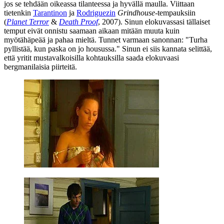
jos se tehdään oikeassa tilanteessa ja hyvällä maulla. Viittaan
tietenkin
Tarantinon
ja
Rodriguezin
Grindhouse
-tempauksiin
(
Planet Terror
&
Death Proof
, 2007). Sinun elokuvassasi tällaiset
temput eivät onnistu saamaan aikaan mitään muuta kuin
myötähäpeää ja pahaa mieltä. Tunnet varmaan sanonnan:
"Turha
pyllistää, kun paska on jo housussa."
Sinun ei siis kannata selittää,
että yritit mustavalkoisilla kohtauksilla saada elokuvaasi
bergmanilaisia piirteitä.