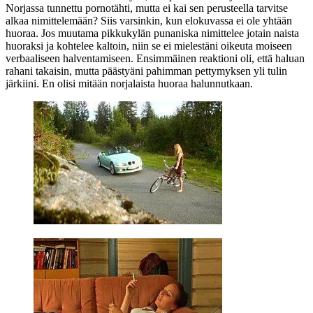
Norjassa tunnettu pornotähti, mutta ei kai sen perusteella tarvitse
alkaa nimittelemään? Siis varsinkin, kun elokuvassa ei ole yhtään
huoraa. Jos muutama pikkukylän punaniska nimittelee jotain naista
huoraksi ja kohtelee kaltoin, niin se ei mielestäni oikeuta moiseen
verbaaliseen halventamiseen. Ensimmäinen reaktioni oli, että haluan
rahani takaisin, mutta päästyäni pahimman pettymyksen yli tulin
järkiini. En olisi mitään norjalaista huoraa halunnutkaan.