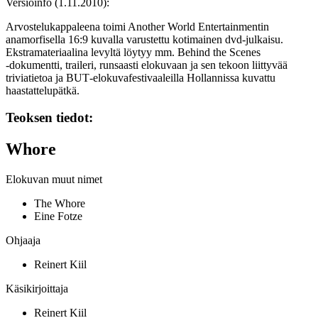
Versioinfo (1.11.2010):
Arvostelukappaleena toimi Another World Entertainmentin
anamorfisella 16:9 kuvalla varustettu kotimainen dvd‑julkaisu.
Ekstramateriaalina levyltä löytyy mm. Behind the Scenes
‑dokumentti, traileri, runsaasti elokuvaan ja sen tekoon liittyvää
triviatietoa ja BUT‑elokuvafestivaaleilla Hollannissa kuvattu
haastattelupätkä.
Teoksen tiedot:
Whore
Elokuvan muut nimet
The Whore
Eine Fotze
Ohjaaja
Reinert Kiil
Käsikirjoittaja
Reinert Kiil