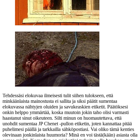
Tehdessäsi elokuvaa ilmeisesti tulit siihen tulokseen, että
minkäänlaista mainostusta ei sallita ja siksi päätit sumentaa
elokuvassa nähtyjen oluiden ja savukeaskien etiketit. Päätöksesi
onkin helppo ymmärtää, koska muutoin jokin taho olisi varmasti
haastanut sinut oikeuteen. Silti minun on huomautettava, että
unohdit sumentaa JP Chenet ‑pullon etiketin, joten kannattaa pitää
puhelimesi päällä ja tarkkailla sähköpostiasi. Vai oliko tämä kenties
olevinaan jonkinlaista huumoria? Minä en voi tästä(kään) asiasta olla