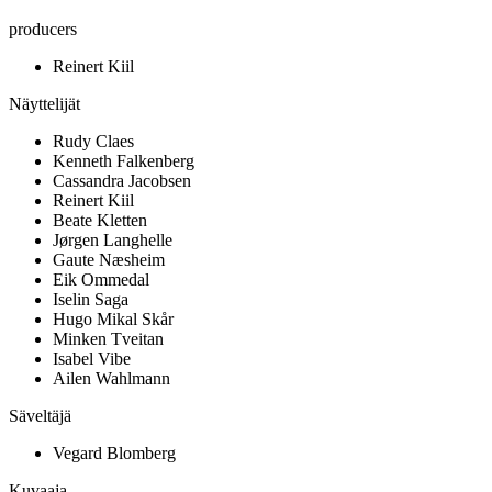
producers
Reinert Kiil
Näyttelijät
Rudy Claes
Kenneth Falkenberg
Cassandra Jacobsen
Reinert Kiil
Beate Kletten
Jørgen Langhelle
Gaute Næsheim
Eik Ommedal
Iselin Saga
Hugo Mikal Skår
Minken Tveitan
Isabel Vibe
Ailen Wahlmann
Säveltäjä
Vegard Blomberg
Kuvaaja