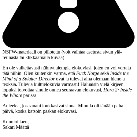
NSFW-materiaali on piilotettu (voit vaihtaa asetusta sivun ylä­
reunasta tai klikkaamalla kuvaa)
En ole valitettavasti nähnyt aiempia elokuviasi, joten en voi verrata
tätä niihin. Olen kuitenkin varma, että
Fuck Norge
sekä
Inside the
Mind of a Splatter Director
ovat ja tulevat aina olemaan hienoja
teoksia. Tulevia kulttielokuvia varmasti! Haluaisin vielä kirjeen
lopuksi toivottaa sinulle onnea seuraavan elokuvasi,
Hora 2: Inside
the Whore
parissa.
Anteeksi, jos sanani loukkasivat sinua. Minulla oli tänään paha
päivä, koska katsoin paskan elokuvasi.
Kunnioittaen,
Sakari Määttä