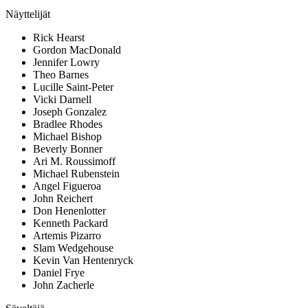
Näyttelijät
Rick Hearst
Gordon MacDonald
Jennifer Lowry
Theo Barnes
Lucille Saint-Peter
Vicki Darnell
Joseph Gonzalez
Bradlee Rhodes
Michael Bishop
Beverly Bonner
Ari M. Roussimoff
Michael Rubenstein
Angel Figueroa
John Reichert
Don Henenlotter
Kenneth Packard
Artemis Pizarro
Slam Wedgehouse
Kevin Van Hentenryck
Daniel Frye
John Zacherle