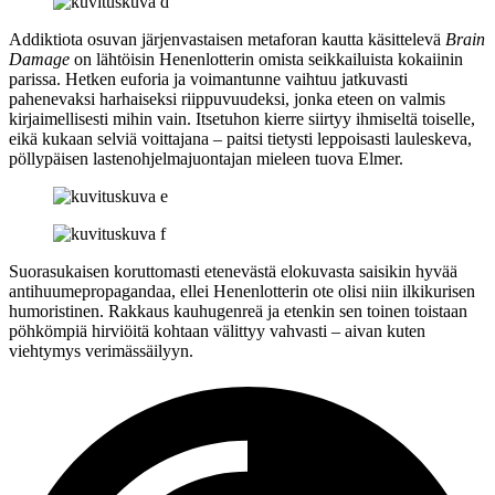
Addiktiota osuvan järjenvastaisen metaforan kautta käsittelevä
Brain
Damage
on lähtöisin Henenlotterin omista seikkailuista kokaiinin
parissa. Hetken euforia ja voimantunne vaihtuu jatkuvasti
pahenevaksi harhaiseksi riippuvuudeksi, jonka eteen on valmis
kirjaimellisesti mihin vain. Itsetuhon kierre siirtyy ihmiseltä toiselle,
eikä kukaan selviä voittajana – paitsi tietysti leppoisasti lauleskeva,
pöllypäisen lastenohjelmajuontajan mieleen tuova Elmer.
Suorasukaisen koruttomasti etenevästä elokuvasta saisikin hyvää
antihuumepropagandaa, ellei Henenlotterin ote olisi niin ilkikurisen
humoristinen. Rakkaus kauhugenreä ja etenkin sen toinen toistaan
pöhkömpiä hirviöitä kohtaan välittyy vahvasti – aivan kuten
viehtymys verimässäilyyn.