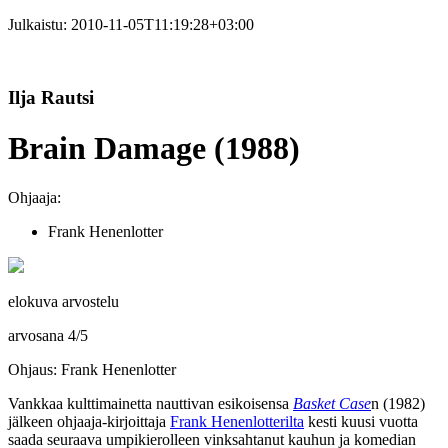
Julkaistu:
2010-11-05T11:19:28+03:00
Ilja Rautsi
Brain Damage (1988)
Ohjaaja:
Frank Henenlotter
elokuva arvostelu
arvosana
4
/
5
Ohjaus: Frank Henenlotter
Vankkaa kulttimainetta nauttivan esikoisensa
Basket Case
n (1982)
jälkeen ohjaaja-kirjoittaja
Frank Henenlotterilta
kesti kuusi vuotta
saada seuraava umpikierolleen vinksahtanut kauhun ja komedian