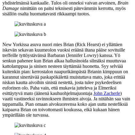
yhdistelmänsä kankaalle. Tulos oli onneksi vaivan arvoinen,
Brain
Damage
nimittäin on paitsi teknisesti pätevämmin kerrottu, myös
sisällön osalta huomattavasti rikkaampi tuotos.
New Yorkissa asuva nuori mies Brian (
Rick Hearst
) ei yllättäen
iskevän sekavan kuumeolon vuoksi eräänä iltana pääse sovituille
treffeille tyttöystävänsä Barbaran (
Jennifer Lowry
) kanssa. Yö
senkun pahenee kun Brian alkaa hallusinoida silmäksi muuttuvaa
kattolamppua ja sinisen nesteen täyttämää huonetta. Syy selviää
kuitenkin pian: kerrostalon naapurikämpästä Brianin kimppuun on
karannut sinertävää paskapökälettä muistuttava mato, joka erittää
niskan kautta aivoihin sinistä nestettä, josta tulee psykedeelisen
euforinen olo. Paha vain, että mukavia jutteleva ja Elmeriksi
esittäytyvä mato (äänenä kauhuohjelmajuontaja
John Zacherle
)
vaatii vastineeksi ravinnokseen ihmisten aivoja. Ja niitähän saa vain
tappamalla. Pian omaan aivokuoreensa koko ajan uutta nestefiksiä
kaipaava Brian on toivottomasti koukussa, eikä kukaan hänen
ympärillään ole turvassa.