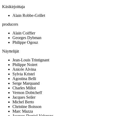
Käsikirjoittaja
Alain Robbe-Grillet
producers
Alain Coiffier
Georges Dybman
Philippe Ogouz
Näyttelijät
Jean-Louis Trintignant
Philippe Noiret
Anicée Alvina
Sylvia Kristel
Agostina Belli
Serge Marquand
Charles Millot
Vernon Dobtcheff
Jacques Seiler
Michel Berto
Christine Boisson
Marc Mazza
Jacques Doniol-Valcroze