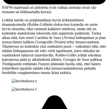
NSFW-materiaali on piilotettu (voit vaihtaa asetusta sivun ylä­
reunasta tai klikkaamalla kuvaa)
Leikkiä tulella
on pohjimmiltaan hyvin leikkimielinen
draamakomedia (Robbe-Grilletin elokuvissa komedia on usein
hyvin absurdia, eikä varmasti kaikkien mieleen), mutta sitä on
kuitenkin mahdotonta lokeroida niin suppeisiin puitteisiin. Tarina
alkaa siitä, kun nuori Carolina de Saxe (Alvina) kidnapataan ja pian
seuraa hänen isälleen Georgesille (Noiret) tehty lunnasvaatimus.
Tilanteessa on kuitenkin yksi omituinen puoli – vaikuttaisi siltä, ettei
mitään kidnappausta ole edes vielä tapahtunut, joten uhkailut tai
vaatimukset tuntuvat naurettavilta. Robbe-Grillet yrittää sekoittaa
katsojiensa päitä jo alkuhetkistä lähtien. Georges de Saxe palkkaa
Trintignantin esittämän Franzin pitämään huolta siitä, ettei hänen
tyttärelleen tapahdu mitään eikä lunnasvaatimuksessa puhuttu
bordelliin vangitseminen muutu ikinä todeksi.