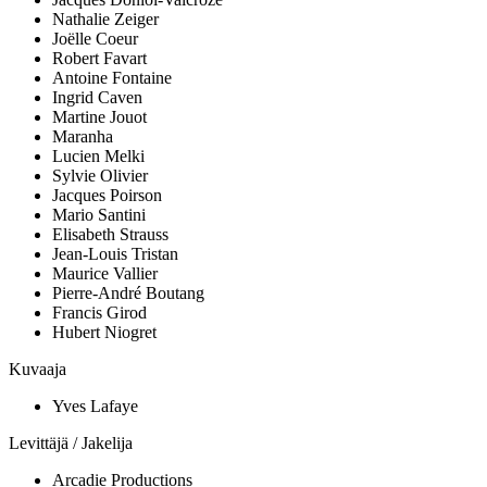
Nathalie Zeiger
Joëlle Coeur
Robert Favart
Antoine Fontaine
Ingrid Caven
Martine Jouot
Maranha
Lucien Melki
Sylvie Olivier
Jacques Poirson
Mario Santini
Elisabeth Strauss
Jean-Louis Tristan
Maurice Vallier
Pierre-André Boutang
Francis Girod
Hubert Niogret
Kuvaaja
Yves Lafaye
Levittäjä / Jakelija
Arcadie Productions