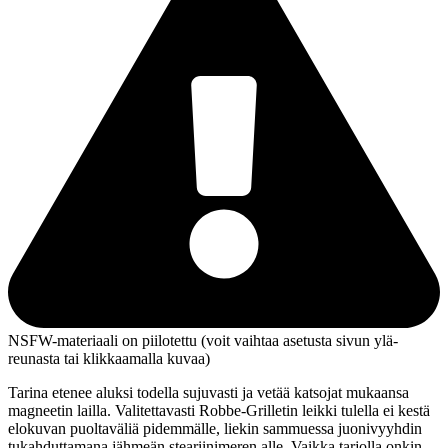
NSFW-materiaali on piilotettu (voit vaihtaa asetusta sivun ylä­
reunasta tai klikkaamalla kuvaa)
Tarina etenee aluksi todella sujuvasti ja vetää katsojat mukaansa
magneetin lailla. Valitettavasti Robbe-Grilletin leikki tulella ei kestä
elokuvan puoltaväliä pidemmälle, liekin sammuessa juonivyyhdin
tukahduttamana jähmeän steariinimeren alle. Vaikka tarjolla onkin