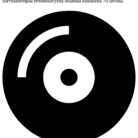
harvinaisempaa eroottissävyistä draamaa kultaiselta 70‑luvulta.