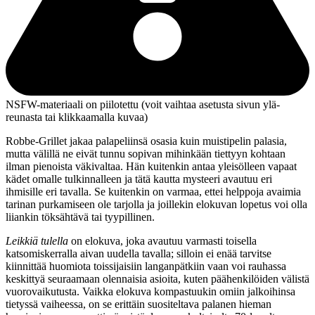
NSFW-materiaali on piilotettu (voit vaihtaa asetusta sivun ylä­
reunasta tai klikkaamalla kuvaa)
Robbe-Grillet jakaa palapeliinsä osasia kuin muistipelin palasia,
mutta välillä ne eivät tunnu sopivan mihinkään tiettyyn kohtaan
ilman pienoista väkivaltaa. Hän kuitenkin antaa yleisölleen vapaat
kädet omalle tulkinnalleen ja tätä kautta mysteeri avautuu eri
ihmisille eri tavalla. Se kuitenkin on varmaa, ettei helppoja avaimia
tarinan purkamiseen ole tarjolla ja joillekin elokuvan lopetus voi olla
liiankin töksähtävä tai tyypillinen.
Leikkiä tulella
on elokuva, joka avautuu varmasti toisella
katsomiskerralla aivan uudella tavalla; silloin ei enää tarvitse
kiinnittää huomiota toissijaisiin langanpätkiin vaan voi rauhassa
keskittyä seuraamaan olennaisia asioita, kuten päähenkilöiden välistä
vuorovaikutusta. Vaikka elokuva kompastuukin omiin jalkoihinsa
tietyssä vaiheessa, on se erittäin suositeltava palanen hieman