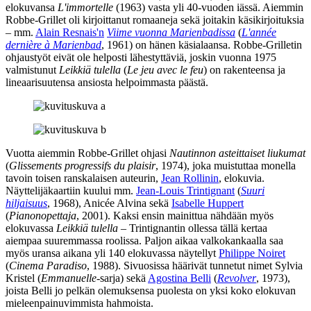
elokuvansa
L'immortelle
(1963) vasta yli 40‑vuoden iässä. Aiemmin
Robbe-Grillet oli kirjoittanut romaaneja sekä joitakin käsikirjoituksia
– mm.
Alain Resnais'n
Viime vuonna Marienbadissa
(
L'année
dernière à Marienbad
, 1961) on hänen käsialaansa. Robbe-Grilletin
ohjaustyöt eivät ole helposti lähestyttäviä, joskin vuonna 1975
valmistunut
Leikkiä tulella
(
Le jeu avec le feu
) on rakenteensa ja
lineaarisuutensa ansiosta helpoimmasta päästä.
Vuotta aiemmin Robbe-Grillet ohjasi
Nautinnon asteittaiset liukumat
(
Glissements progressifs du plaisir
, 1974), joka muistuttaa monella
tavoin toisen ranskalaisen auteurin,
Jean Rollinin
, elokuvia.
Näyttelijäkaartiin kuului mm.
Jean-Louis Trintignant
(
Suuri
hiljaisuus
, 1968),
Anicée Alvina
sekä
Isabelle Huppert
(
Pianonopettaja
, 2001). Kaksi ensin mainittua nähdään myös
elokuvassa
Leikkiä tulella
– Trintignantin ollessa tällä kertaa
aiempaa suuremmassa roolissa. Paljon aikaa valkokankaalla saa
myös uransa aikana yli 140 elokuvassa näytellyt
Philippe Noiret
(
Cinema Paradiso
, 1988). Sivuosissa häärivät tunnetut nimet
Sylvia
Kristel
(
Emmanuelle
-sarja) sekä
Agostina Belli
(
Revolver
, 1973),
joista Belli jo pelkän olemuksensa puolesta on yksi koko elokuvan
mieleenpainuvimmista hahmoista.