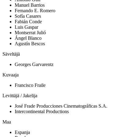
Manuel Barrios
Fernando E. Romero
Sofía Casares
Fabián Conde
Luis Gaspar
Montserrat Julió
Ángel Blanco
Agustín Bescos
Säveltäjä
Georges Garvarentz
Kuvaaja
Francisco Fraile
Levittäjä / Jakelija
José Frade Producciones Cinematográficas S.A.
Intercontinental Productions
Maa
Espanja