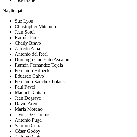
José Frade
Näyttelijät
Sue Lyon
Christopher Mitchum
Jean Sorel
Ramón Pons
Charly Bravo
Alfredo Alba
Antonio del Real
Domingo Codesido Ascanio
Ramón Fernández Tejela
Fernando Hilbeck
Eduardo Calvo
Fernando Sánchez Polack
Paul Pavel
Manuel Guitián
Jean Degrave
David Areu
María Moreno
Javier De Campos
Antonio Puga
Saturno Cerra
César Godoy
Antonio Guti