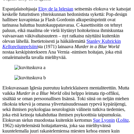
Espanjalaisohjaaja
Eloy de la Iglesian
seitsemäs elokuva vie katsojat
keskelle futuristisen yhteiskunnan hedonistista sykettä: Pop‑design
hallitsee kuvapintaa ja Flash Gordonin alkuperäisprintit ovat
tarinassa haluttua huutokauppatavaraa. C‑kasettisoitin on tehnyt
paluun, eikä maailma ole vielä löytänyt hoitokeinoa ihmiskuntaa
vaivaavaan väkivaltaisuuteen – nyt ratkaisu näyttäisi kuitenkin
olevan lähellä. Itsetietoisesti ja häikäilemättä
Stanley Kubrickin
Kellopeliappelsiini
sta (1971) lainaava
Murder in a Blue World
nostaa keskipisteekseen Ana Vernia ‑nimisen hoitajan, joka etsii
omaleimaisella tavalla mielihyvää.
Elokuvassaan Iglesia pureutuu kubricklaiseen mentaliteettiin. Mutta
vaikka
Murder in a Blue World
olisi helppo leimata rip‑offiksi,
sisältää se oman persoonallisen lisänsä. Toki siinä on neljän miehen
rikoksia tekevä ja omassa ylivertaisuudessaan rypevä kypäräjengi,
sekä ihmisen psykologiaa neurologisin välinein tutkiva tiedemies,
joka etsii keinoja tukahduttaa ihmisen psykoottisia taipumuksia.
Elokuvan sielun muodostaa kuitenkin kertomus
Sue Lyonin
(
Lolita
,
1962) näyttelemästä hoitajattaresta, joka saa mielihyvänsä
kuuntelemalla juuri rakastelemiensa miesten kehoa ennen kuin