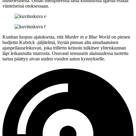
museoesineitä. Oman mielipiteensä tästä kulttuurista Iglesia esittää
viimeisessä otoksessaan.
Kunhan luopuu ajatuksesta, että
Murder in a Blue World
on pienen
budjetin Kubrick ‑jäljitelmä, löytää pinnan alta ainutlaatuisen
ajanpeilauselokuvan, joka trillerin keinoin tulkitsee yhteiskunnan
läpi leikannutta murrosta. Osuvasti sensuurin alaisuudessa tuotettu
tarina päättyy aivan uuden vuoden aaton kynnykselle.