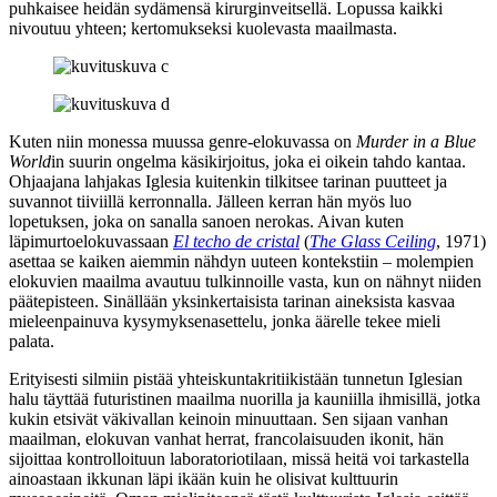
puhkaisee heidän sydämensä kirurginveitsellä. Lopussa kaikki
nivoutuu yhteen; kertomukseksi kuolevasta maailmasta.
Kuten niin monessa muussa genre-elokuvassa on
Murder in a Blue
World
in suurin ongelma käsikirjoitus, joka ei oikein tahdo kantaa.
Ohjaajana lahjakas Iglesia kuitenkin tilkitsee tarinan puutteet ja
suvannot tiiviillä kerronnalla. Jälleen kerran hän myös luo
lopetuksen, joka on sanalla sanoen nerokas. Aivan kuten
läpimurtoelokuvassaan
El techo de cristal
(
The Glass Ceiling
, 1971)
asettaa se kaiken aiemmin nähdyn uuteen kontekstiin – molempien
elokuvien maailma avautuu tulkinnoille vasta, kun on nähnyt niiden
päätepisteen. Sinällään yksinkertaisista tarinan aineksista kasvaa
mieleenpainuva kysymyksenasettelu, jonka äärelle tekee mieli
palata.
Erityisesti silmiin pistää yhteiskuntakritiikistään tunnetun Iglesian
halu täyttää futuristinen maailma nuorilla ja kauniilla ihmisillä, jotka
kukin etsivät väkivallan keinoin minuuttaan. Sen sijaan vanhan
maailman, elokuvan vanhat herrat, francolaisuuden ikonit, hän
sijoittaa kontrolloituun laboratoriotilaan, missä heitä voi tarkastella
ainoastaan ikkunan läpi ikään kuin he olisivat kulttuurin