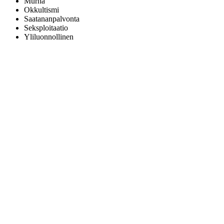
Murha
Okkultismi
Saatananpalvonta
Seksploitaatio
Yliluonnollinen