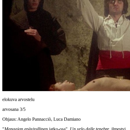
elokuva arvostelu
arvosana
3
/
5
Ohjaus: Angelo Pannacciò, Luca Damiano
"
Manaaja
n epävirallinen jatko‑osa",
Un urlo dalle tenebre
, ilmestyi