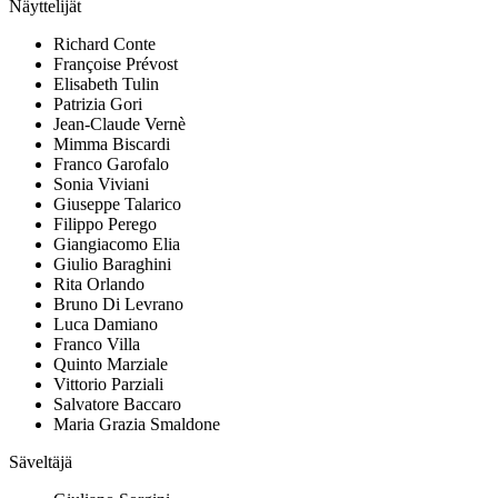
Näyttelijät
Richard Conte
Françoise Prévost
Elisabeth Tulin
Patrizia Gori
Jean-Claude Vernè
Mimma Biscardi
Franco Garofalo
Sonia Viviani
Giuseppe Talarico
Filippo Perego
Giangiacomo Elia
Giulio Baraghini
Rita Orlando
Bruno Di Levrano
Luca Damiano
Franco Villa
Quinto Marziale
Vittorio Parziali
Salvatore Baccaro
Maria Grazia Smaldone
Säveltäjä