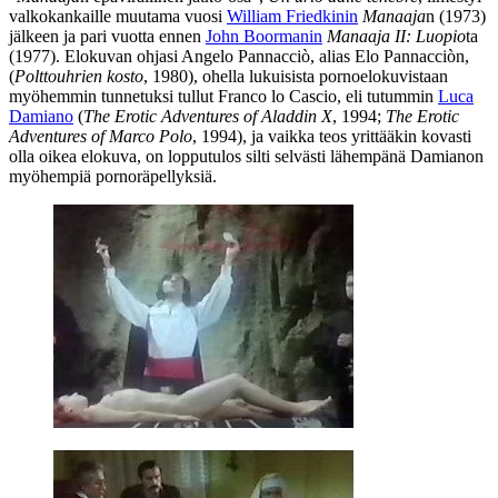
valkokankaille muutama vuosi
William Friedkinin
Manaaja
n (1973)
jälkeen ja pari vuotta ennen
John Boormanin
Manaaja II: Luopio
ta
(1977). Elokuvan ohjasi
Angelo Pannacciò
, alias
Elo Pannacciòn
,
(
Polttouhrien kosto
, 1980), ohella lukuisista pornoelokuvistaan
myöhemmin tunnetuksi tullut
Franco lo Cascio
, eli tutummin
Luca
Damiano
(
The Erotic Adventures of Aladdin X
, 1994;
The Erotic
Adventures of Marco Polo
, 1994), ja vaikka teos yrittääkin kovasti
olla oikea elokuva, on lopputulos silti selvästi lähempänä Damianon
myöhempiä pornoräpellyksiä.