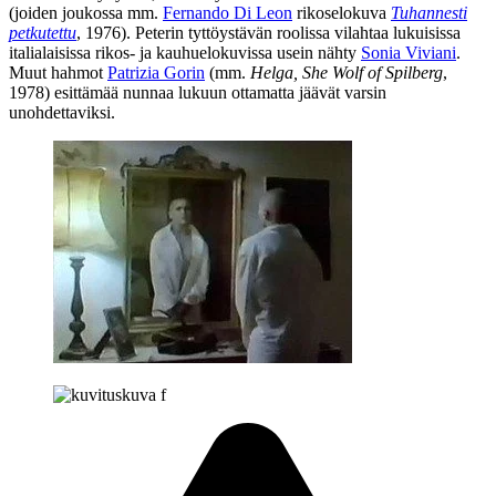
(joiden joukossa mm.
Fernando Di Leon
rikoselokuva
Tuhannesti
petkutettu
, 1976). Peterin tyttöystävän roolissa vilahtaa lukuisissa
italialaisissa rikos‑ ja kauhuelokuvissa usein nähty
Sonia Viviani
.
Muut hahmot
Patrizia Gorin
(mm.
Helga, She Wolf of Spilberg
,
1978) esittämää nunnaa lukuun ottamatta jäävät varsin
unohdettaviksi.