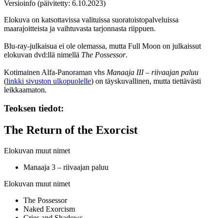
Versioinfo (päivitetty: 6.10.2023)
Elokuva on katsottavissa valituissa suoratoistopalveluissa
maarajoitteista ja vaihtuvasta tarjonnasta riippuen.
Blu‑ray‑julkaisua ei ole olemassa, mutta Full Moon on julkaissut
elokuvan dvd:llä nimellä
The Possessor
.
Kotimainen Alfa-Panoraman vhs
Manaaja III – riivaajan paluu
(
linkki sivuston ulkopuolelle
) on täyskuvallinen, mutta tiettävästi
leikkaamaton.
Teoksen tiedot:
The Return of the Exorcist
Elokuvan muut nimet
Manaaja 3 – riivaajan paluu
Elokuvan muut nimet
The Possessor
Naked Exorcism
Cries and Shadows