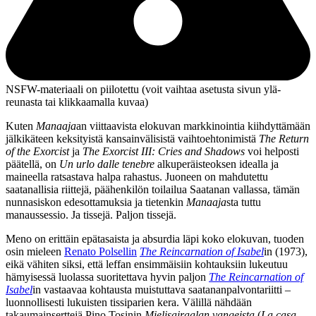
NSFW-materiaali on piilotettu (voit vaihtaa asetusta sivun ylä­
reunasta tai klikkaamalla kuvaa)
Kuten
Manaaja
an viittaavista elokuvan markkinointia kiihdyttämään
jälkikäteen keksityistä kansainvälisistä vaihtoehtonimistä
The Return
of the Exorcist
ja
The Exorcist III: Cries and Shadows
voi helposti
päätellä, on
Un urlo dalle tenebre
alkuperäisteoksen idealla ja
maineella ratsastava halpa rahastus. Juoneen on mahdutettu
saatanallisia riittejä, päähenkilön toilailua Saatanan vallassa, tämän
nunnasiskon edesottamuksia ja tietenkin
Manaaja
sta tuttu
manaussessio. Ja tissejä. Paljon tissejä.
Meno on erittäin epätasaista ja absurdia läpi koko elokuvan, tuoden
osin mieleen
Renato Polsellin
The Reincarnation of Isabel
in (1973),
eikä vähiten siksi, että leffan ensimmäisiin kohtauksiin lukeutuu
hämyisessä luolassa suoritettava hyvin paljon
The Reincarnation of
Isabel
in vastaavaa kohtausta muistuttava saatananpalvontariitti –
luonnollisesti lukuisten tissiparien kera. Välillä nähdään
takaumainserttejä
Pino Tosinin
Mielisairaalan vangeista
(
La casa