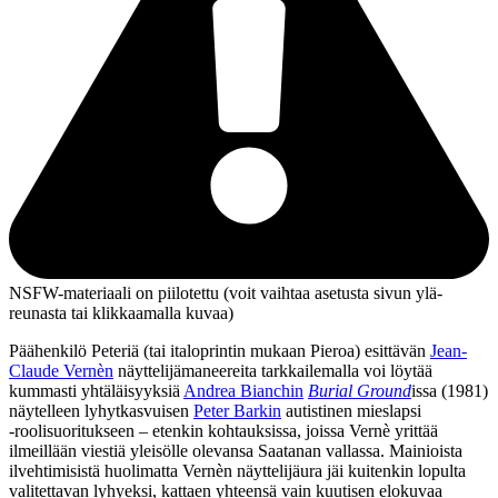
NSFW-materiaali on piilotettu (voit vaihtaa asetusta sivun ylä­
reunasta tai klikkaamalla kuvaa)
Päähenkilö Peteriä (tai italoprintin mukaan Pieroa) esittävän
Jean-
Claude Vernèn
näyttelijämaneereita tarkkailemalla voi löytää
kummasti yhtäläisyyksiä
Andrea Bianchin
Burial Ground
issa (1981)
näytelleen lyhytkasvuisen
Peter Barkin
autistinen mieslapsi
‑roolisuoritukseen – etenkin kohtauksissa, joissa Vernè yrittää
ilmeillään viestiä yleisölle olevansa Saatanan vallassa. Mainioista
ilvehtimisistä huolimatta Vernèn näyttelijäura jäi kuitenkin lopulta
valitettavan lyhyeksi, kattaen yhteensä vain kuutisen elokuvaa