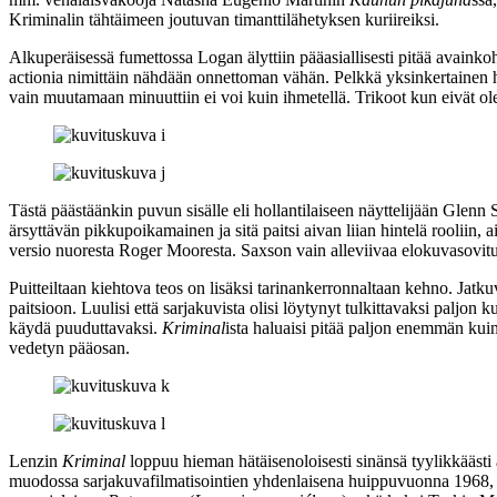
Kriminalin tähtäimeen joutuvan timanttilähetyksen kuriireiksi.
Alkuperäisessä fumettossa Logan älyttiin pääasiallisesti pitää avaink
actionia nimittäin nähdään onnettoman vähän. Pelkkä yksinkertainen 
vain muutamaan minuuttiin ei voi kuin ihmetellä. Trikoot kun eivät ol
Tästä päästäänkin puvun sisälle eli hollantilaiseen näyttelijään
Glenn S
ärsyttävän pikkupoikamainen ja sitä paitsi aivan liian hintelä rooliin, a
versio nuoresta
Roger Mooresta
. Saxson vain alleviivaa elokuvasovit
Puitteiltaan kiehtova teos on lisäksi tarinankerronnaltaan kehno. Jatku
paitsioon. Luulisi että sarjakuvista olisi löytynyt tulkittavaksi paljon
käydä puuduttavaksi.
Kriminal
ista haluaisi pitää paljon enemmän kuin
vedetyn pääosan.
Lenzin
Kriminal
loppuu hieman hätäisenoloisesti sinänsä tyylikkäästi a
muodossa sarjakuvafilmatisointien yhdenlaisena huippuvuonna 1968, j