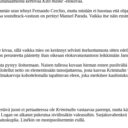
Mustanaamiosta kertovaa
Kizil maske
‑elokuvaa.
semmän uran tehnyt
Fernando Cerchio
, mutta mistään ei huomaa että ohja
ssa soundtrack-vastuun on perinyt
Manuel Parada
. Vaikka itse näin en
vaa, sillä vaikka mies on kerännyt selvästi itseluottamusta sitten edell
 on perusteetta päästetty ihan oikeaan elokuvatuotantoon leikkimään Ja
a pystyy iloitsemaan. Naisen tullessa kuvaan hieman ennen puoliväliä ei
oitellut neito on elementissään tanssijattarena, josta kasvaa Kriminalin 
kulmakarvoja kohottelemalla tapahtuvan eleen, joka merkitsee kauhistuk
tävä juoni ei periaatteessa ole
Kriminal
in vastaavaa parempi, mutta k
gan on alkanut pukeutua siviilissäkin valeasuihin. Sarjakuvahenkeä on i
jatuskuplia. Linékin on monipuolisemmin esillä.