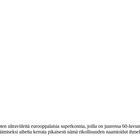
n ultraviileitä eurooppalaisia superkonnia, joilla on juurensa 60‑luvun it
tämiseksi aihetta kerrata pikaisesti nämä rikollisuuden naamioidut ihmel