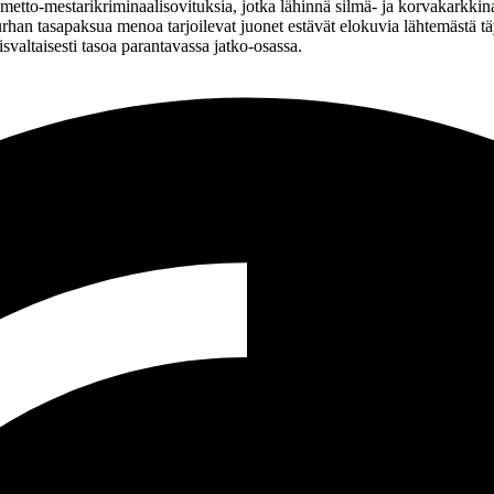
umetto-mestarikriminaalisovituksia, jotka lähinnä silmä‑ ja korvakarkkin
han tasapaksua menoa tarjoilevat juonet estävät elokuvia lähtemästä täys
isvaltaisesti tasoa parantavassa jatko-osassa.