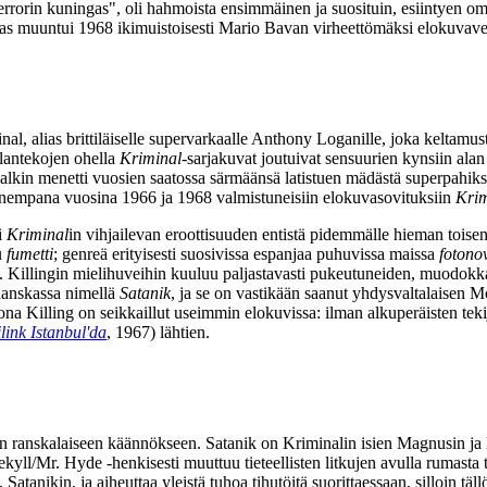
errorin kuningas", oli hahmoista ensimmäinen ja suosituin, esiintyen om
ras muuntui 1968 ikimuistoisesti
Mario Bavan
virheettömäksi elokuvave
al, alias brittiläiselle supervarkaalle Anthony Loganille, joka keltamu
lantekojen ohella
Kriminal
-sarjakuvat joutuivat sensuurien kynsiin ala
nalkin menetti vuosien saatossa särmäänsä latistuen mädästä superpahiks
uonnempana vuosina 1966 ja 1968 valmistuneisiin elokuvasovituksiin
Krim
i
Kriminal
in vihjailevan eroottisuuden entistä pidemmälle hieman toise
tu
fumetti
; genreä erityisesti suosivissa espanjaa puhuvissa maissa
fotono
pi. Killingin mielihuveihin kuuluu paljastavasti pukeutuneiden, muodokk
 Ranskassa nimellä
Satanik
, ja se on vastikään saanut yhdysvaltalaisen
Mo
a Killing on seikkaillut useimmin elokuvissa: ilman alkuperäisten tekij
link Istanbul'da
, 1967) lähtien.
in ranskalaiseen käännökseen. Satanik on Kriminalin isien Magnusin ja
kyll/Mr. Hyde ‑henkisesti muuttuu tieteellisten litkujen avulla rumasta 
 Satanikin, ja aiheuttaa yleistä tuhoa tihutöitä suorittaessaan, silloin t