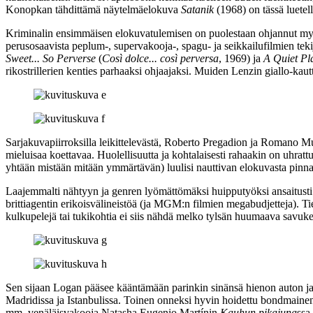
Konopkan
tähdittämä näytelmäelokuva
Satanik
(1968) on tässä luetell
Kriminalin ensimmäisen elokuvatulemisen on puolestaan ohjannut 
perusosaavista peplum‑, supervakooja‑, spagu‑ ja seikkailufilmien tek
Sweet... So Perverse
(
Così dolce... così perversa
, 1969) ja
A Quiet Pla
rikostrillerien kenties parhaaksi ohjaajaksi. Muiden Lenzin giallo-ka
Sarjakuvapiirroksilla leikittelevästä,
Roberto Pregadion
ja
Romano Mu
mieluisaa koettavaa. Huolellisuutta ja kohtalaisesti rahaakin on uhratt
yhtään mistään mitään ymmärtävän) luulisi nauttivan elokuvasta pinna
Laajemmalti nähtyyn ja genren lyömättömäksi huipputyöksi ansaitusti
brittiagentin erikoisvälineistöä (ja MGM:n filmien megabudjetteja). T
kulkupelejä tai tukikohtia ei siis nähdä melko tylsän huumaava savuk
Sen sijaan Logan pääsee kääntämään parinkin sinänsä hienon auton ja v
Madridissa ja Istanbulissa. Toinen onneksi hyvin hoidettu bondmainen 
mm. venäläisvakooja Natasha
Eugenio Martínin
Kauhun pikajuna
ssa