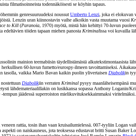
uista filmatisoinneista todennäköisesti se köyhin tapaus.
myöhemmin genresuuruudeksi noussut
Umberto Lenzi
, joka ei elokuvan
ijöistä. Lenzin uran kiinnostavin vaihe alkoikin vasta muutama vuosi
Kr
ce to Kill
(
Paranoia
, 1970) myötä, mistä hän kehittyi 70‑luvun puoleen
utta edeltävien töiden tapaan miehen panosta
Kriminal
issa voi kuvailla lä
ssolinin
mainion teemabiisin täydellistämästä alkutekstimontaasista läht
u herkullisen 60‑luvun fumetto/eurospy-ilmeen tavoittamiseksi. Aikakauden 
n tasolla, vaikka Mario Bavan kaikin puolin ylivertaisen
Diabolik
in ty
 nostettuun
Diabolik
iin verraten
Kriminal
pysyy maanläheisempänä muis
ietysti lähdemateriaalillakin on lusikkansa sopassa Anthony Loganin/Kri
e ‑tempun jäädessä superroiston mielikuvituksekkaimmaksi viritelmäksi.
eneen rattia, tosin ihan vaan kruisailumielessä. 007‑tyyliin Logan vai
aspekti on naiskauneus, jota teoksessa edustavat britti
Susan Baker
Log
, 1972 ja saatananpalvontakultin johtajatar
José Ramón Larrazin
Black 