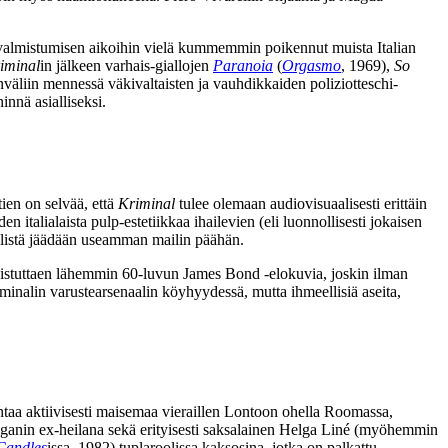
 valmistumisen aikoihin vielä kummemmin poikennut muista Italian
iminal
in jälkeen varhais-giallojen
Paranoia
(
Orgasmo
, 1969),
So
väliin mennessä väkivaltaisten ja vauhdikkaiden poliziotteschi-
hinnä asialliseksi.
ien on selvää, että
Kriminal
tulee olemaan audiovisuaalisesti erittäin
italialaista pulp-estetiikkaa ihailevien (eli luonnollisesti jokaisen
ylistä jäädään useamman mailin päähän.
tuttaen lähemmin 60‑luvun James Bond ‑elokuvia, joskin ilman
minalin varustearsenaalin köyhyydessä, mutta ihmeellisiä aseita,
htaa aktiivisesti maisemaa vieraillen Lontoon ohella Roomassa,
anin ex‑heilana sekä erityisesti saksalainen
Helga Liné
(myöhemmin
Candles
issa, 1982) tuplaroolissa kaksosina, jotka on palkattu