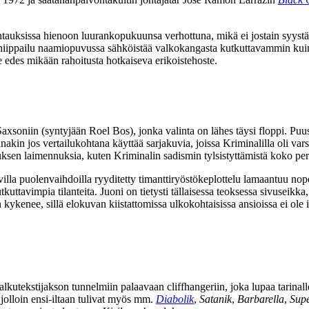
ohtauksissa hienoon luurankopukuunsa verhottuna, mikä ei jostain syystä
hiippailu naamiopuvussa sähköistää valkokangasta kutkuttavammin kuin 
e edes mikään rahoitusta hotkaiseva erikoistehoste.
axsoniin
(syntyjään
Roel Bos
), jonka valinta on lähes täysi floppi. Pu
inakin jos vertailukohtana käyttää sarjakuvia, joissa Kriminalilla oli vars
uksen laimennuksia, kuten Kriminalin sadismin tylsistyttämistä koko per
villa puolenvaihdoilla ryyditetty timanttiryöstökeplottelu lamaantuu nop
 kutkuttavimpia tilanteita. Juoni on tietysti tällaisessa teoksessa sivuse
 kykenee, sillä elokuvan kiistattomissa ulkokohtaisissa ansioissa ei ole
lkutekstijakson tunnelmiin palaavaan cliffhangeriin, joka lupaa tarinalle
olloin ensi-iltaan tulivat myös mm.
Diabolik
,
Satanik
,
Barbarella
,
Supe