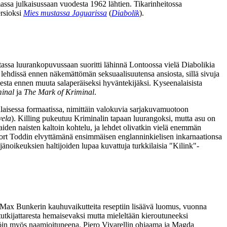
assa julkaisussaan vuodesta 1962 lähtien. Tikarinheitossa
rsioksi
Mies mustassa Jaguarissa
(
Diabolik
).
stassa luurankopuvussaan suoritti lähinnä Lontoossa vielä Diabolikia
n lehdissä ennen näkemättömän seksuaalisuutensa ansiosta, sillä sivuja
esta ennen muuta salaperäiseksi hyväntekijäksi. Kyseenalaisista
inal
ja
The Mark of Kriminal
.
nlaisessa formaatissa, nimittäin valokuvia sarjakuvamuotoon
vela
). Killing pukeutuu Kriminalin tapaan luurangoksi, mutta asu on
aiden naisten kaltoin kohtelu, ja lehdet olivatkin vielä enemmän
rt Toddin
elvyttämänä ensimmäisen englanninkielisen inkarnaationsa
änoikeuksien haltijoiden lupaa kuvattuja turkkilaisia "Kilink"-
 Max Bunkerin kauhuvaikutteita reseptiin lisäävä luomus, vuonna
tutkijattaresta hemaisevaksi mutta mieleltään kieroutuneeksi
ällöin myös naamioituneena.
Piero Vivarellin
ohjaama ja
Magda