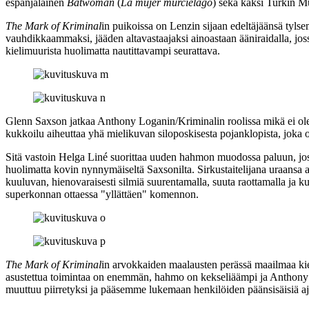
espanjalainen
Batwoman
(
La mujer murciélago
) sekä kaksi Turkin 
The Mark of Kriminal
in puikoissa on Lenzin sijaan edeltäjäänsä tyl
vauhdikkaammaksi, jääden altavastaajaksi ainoastaan ääniraidalla, jo
kielimuurista huolimatta nautittavampi seurattava.
Glenn Saxson jatkaa Anthony Loganin/Kriminalin roolissa mikä ei ole ki
kukkoilu aiheuttaa yhä mielikuvan siloposkisesta pojanklopista, joka
Sitä vastoin Helga Liné suorittaa uuden hahmon muodossa paluun, jost
huolimatta kovin nynnymäiseltä Saxsonilta. Sirkustaitelijana uraansa al
kuuluvan, hienovaraisesti silmiä suurentamalla, suuta raottamalla ja 
superkonnan ottaessa "yllättäen" komennon.
The Mark of Kriminal
in arvokkaiden maalausten perässä maailmaa kier
asustettua toimintaa on enemmän, hahmo on kekseliäämpi ja Anthony Lo
muuttuu piirretyksi ja pääsemme lukemaan henkilöiden päänsisäisiä a