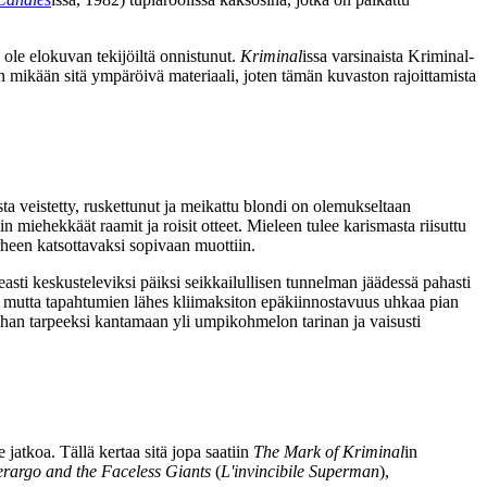
 ole elokuvan tekijöiltä onnistunut.
Kriminal
issa varsinaista Kriminal-
mikään sitä ympäröivä materiaali, joten tämän kuvaston rajoittamista
usta veistetty, ruskettunut ja meikattu blondi on olemukseltaan
in miehekkäät raamit ja roisit otteet. Mieleen tulee karismasta riisuttu
heen katsottavaksi sopivaan muottiin.
easti keskusteleviksi päiksi seikkailullisen tunnelman jäädessä pahasti
ikka, mutta tapahtumien lähes kliimaksiton epäkiinnostavuus uhkaa pian
 ihan tarpeeksi kantamaan yli umpikohmelon tarinan ja vaisusti
 jatkoa. Tällä kertaa sitä jopa saatiin
The Mark of Kriminal
in
rargo and the Faceless Giants
(
L'invincibile Superman
),