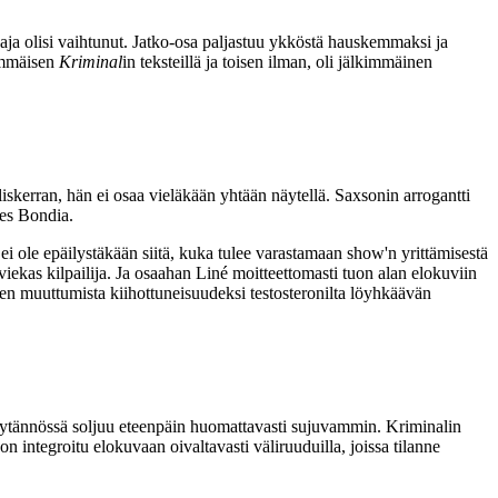
aja olisi vaihtunut. Jatko‑osa paljastuu ykköstä hauskemmaksi ja
simmäisen
Kriminal
in teksteillä ja toisen ilman, oli jälkimmäinen
iskerran, hän ei osaa vieläkään yhtään näytellä. Saxsonin arrogantti
mes Bondia.
 ole epäilystäkään siitä, kuka tulee varastamaan show'n yrittämisestä
viekas kilpailija. Ja osaahan Liné moitteettomasti tuon alan elokuviin
sen muuttumista kiihottuneisuudeksi testosteronilta löyhkäävän
äytännössä soljuu eteenpäin huomattavasti sujuvammin. Kriminalin
ntegroitu elokuvaan oivaltavasti väliruuduilla, joissa tilanne