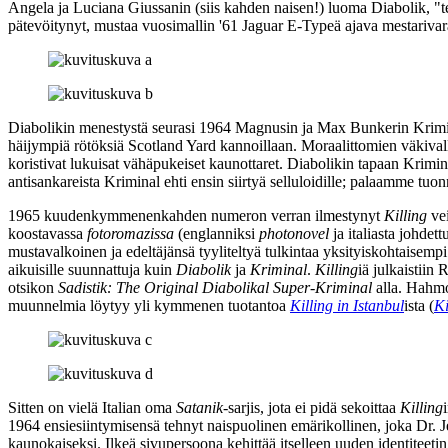
Angela
ja
Luciana Giussanin
(siis kahden naisen!) luoma Diabolik, "t
pätevöitynyt, mustaa vuosimallin '61 Jaguar E‑Typeä ajava mestariva
Diabolikin menestystä seurasi 1964
Magnusin
ja
Max Bunkerin
Krimin
häijympiä rötöksiä Scotland Yard kannoillaan. Moraalittomien väkival
koristivat lukuisat vähäpukeiset kaunottaret. Diabolikin tapaan Krimi
antisankareista Kriminal ehti ensin siirtyä selluloidille; palaamme t
1965 kuudenkymmenenkahden numeron verran ilmestynyt
Killing
ve
koostavassa
fotoromazissa
(englanniksi
photonovel
ja italiasta johdet
mustavalkoinen ja edeltäjänsä tyyliteltyä tulkintaa yksityiskohtaisem
aikuisille suunnattuja kuin
Diabolik
ja
Kriminal
.
Killing
iä julkaistiin
otsikon
Sadistik: The Original Diabolikal Super-Kriminal
alla. Hahmon
muunnelmia löytyy yli kymmenen tuotantoa
Killing in Istanbul
ista (
Ki
Sitten on vielä Italian oma
Satanik
-sarjis, jota ei pidä sekoittaa
Killing
1964 ensiesiintymisensä tehnyt naispuolinen emärikollinen, joka Dr. Je
kaunokaiseksi. Ilkeä sivupersoona kehittää itselleen uuden identiteetin,