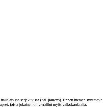
alialaisissa sarjakuvissa (ital.
fumetto
). Ennen hieman syvemmin
apset, joista jokainen on vieraillut myös valkokankaalla.