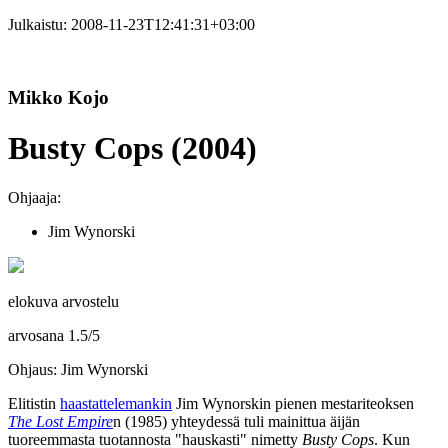
Julkaistu:
2008-11-23T12:41:31+03:00
Mikko Kojo
Busty Cops (2004)
Ohjaaja:
Jim Wynorski
elokuva arvostelu
arvosana
1.5
/
5
Ohjaus: Jim Wynorski
Elitistin
haastattelemankin
Jim Wynorskin
pienen mestariteoksen
The Lost Empire
n (1985) yhteydessä tuli mainittua äijän
tuoreemmasta tuotannosta "hauskasti" nimetty
Busty Cops
. Kun