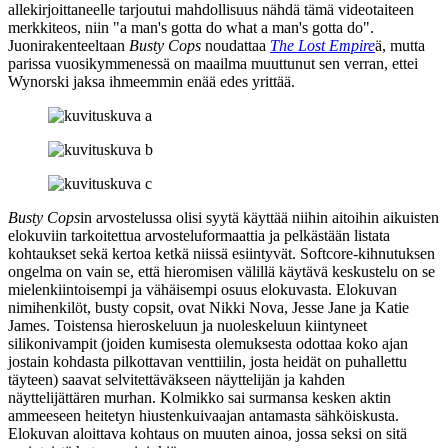
allekirjoittaneelle tarjoutui mahdollisuus nähdä tämä videotaiteen
merkkiteos, niin
"a man's gotta do what a man's gotta do"
.
Juonirakenteeltaan
Busty Cops
noudattaa
The Lost Empire
ä, mutta
parissa vuosikymmenessä on maailma muuttunut sen verran, ettei
Wynorski jaksa ihmeemmin enää edes yrittää.
Busty Cops
in arvostelussa olisi syytä käyttää niihin aitoihin aikuisten
elokuviin tarkoitettua arvosteluformaattia ja pelkästään listata
kohtaukset sekä kertoa ketkä niissä esiintyvät. Softcore-kihnutuksen
ongelma on vain se, että hieromisen välillä käytävä keskustelu on se
mielenkiintoisempi ja vähäisempi osuus elokuvasta. Elokuvan
nimihenkilöt, busty copsit, ovat
Nikki Nova
,
Jesse Jane
ja
Katie
James
. Toistensa hieroskeluun ja nuoleskeluun kiintyneet
silikonivampit (joiden kumisesta olemuksesta odottaa koko ajan
jostain kohdasta pilkottavan venttiilin, josta heidät on puhallettu
täyteen) saavat selvitettäväkseen näyttelijän ja kahden
näyttelijättären murhan. Kolmikko sai surmansa kesken aktin
ammeeseen heitetyn hiustenkuivaajan antamasta sähköiskusta.
Elokuvan aloittava kohtaus on muuten ainoa, jossa seksi on sitä