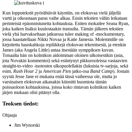
Kun lopputekstit pyörähtävät käyntiin, on elokuvaa vielä jäljellä
vartti ja oikeastaan paras vaihe alkaa. Ensin tekstien väliin leikataan
perinteisiä epäonnistuneita kohtauksia. Eniten mokailee
Seana Ryan
,
joka kaiken lisäksi kuulostaakin transulta. Tämän jälkeen tekstien
vielä yhä harvakseltaan jatkuessa tulee making of ‑mockumentary,
jossa haastatellaan Nikki Novaa ja Katie Jamesia. Molemmille on
kirjoitettu hauskahkoja repliikkejä elokuvan tekemisestä, ja etenkin
James (aka Angela Little) antaa itsestään symppiksen kuvan.
Toisaalta hän on kolmikon aidoimman oloinen ulkoisestikin (asia,
jota Novakin kommentoi) sekä esiintynyt pikkurooleissa vastaavien
straight-to-video ‑tuotosten ulkopuolellakin (lukuisia tv‑sarjoja, sekä
esim.
Rush Hour 2
ja
American Pie
n jatko‑osa
Band Camp
). Jostain
syystä Jesse Jane ei mukana enää tässä vaiheessa ole, mutta jo
varsinaisen elokuvan aikanakin kiinnitti huomiota tämän
poissaoloon kohtauksissa, joissa koko rintavan kolmikon kaiken
järjen mukaan olisi pitänyt olla.
Teoksen tiedot:
Ohjaaja
Jim Wynorski