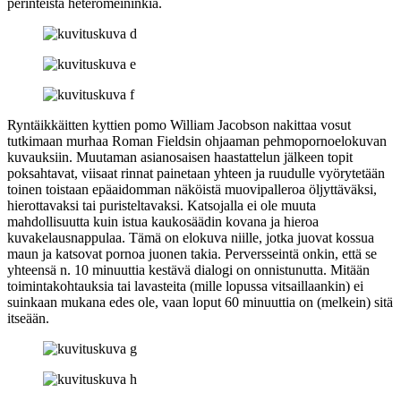
perinteistä heteromeininkiä.
Ryntäikkäitten kyttien pomo
William Jacobson
nakittaa vosut
tutkimaan murhaa
Roman Fieldsin
ohjaaman pehmopornoelokuvan
kuvauksiin. Muutaman asianosaisen haastattelun jälkeen topit
poksahtavat, viisaat rinnat painetaan yhteen ja ruudulle vyörytetään
toinen toistaan epäaidomman näköistä muovipalleroa öljyttäväksi,
hierottavaksi tai puristeltavaksi. Katsojalla ei ole muuta
mahdollisuutta kuin istua kaukosäädin kovana ja hieroa
kuvakelausnappulaa. Tämä on elokuva niille, jotka juovat kossua
maun ja katsovat pornoa juonen takia. Perversseintä onkin, että se
yhteensä n. 10 minuuttia kestävä dialogi on onnistunutta. Mitään
toimintakohtauksia tai lavasteita (mille lopussa vitsaillaankin) ei
suinkaan mukana edes ole, vaan loput 60 minuuttia on (melkein) sitä
itseään.