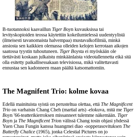
B‑tuotannoksi kaavaillun
Tiger Boy
n kuvauksissa tai
levityskopioiden teossa käytettiin kokeilumielessä uudentyylistä
(ilmeisesti tavanomaista halvempaa) mustavalkofilmiä, minkä
ansiosta sen kaikkien olemassa olleiden kelojen kerrotaan aikojen
saatossa tyystin tuhoutuneen.
Tiger Boy
sta ei myöskään ole
tiettävästi koskaan julkaistu minkäänlaista videotallennetta eikä sitä
olla esitetty paikallisessakaan televisiossa, mikä valitettavasti
ennustaa sen kadonneen maan päältä katsomattomiin.
The Magnifent Trio: kolme kovaa
Edellä mainituista syistä on perusteltua olettaa, että
The Magnificent
Trio
on varhaisin Chang Cheh (martial arts) ‑elokuva, mitä me
Tiger
Boy
n '66-teatterikierroksen missanneet tulemme näkemään.
Tiger
Boy
n ja
The Magnificent Trio
n välissä Chang tosin ohjasi yhdessä
Yuen Chau Fungin
kanssa huangmei diao ‑oopperasovituksen
The
Butterfly Chalice
(1965), jonka Celestial Pictures on jo