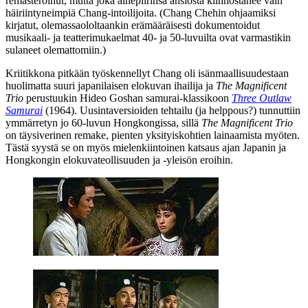
remasteroinut, mutta joka aihepiirinsä ansiosta kiinnostanee vain
häiriintyneimpiä Chang-intoilijoita. (Chang Chehin ohjaamiksi
kirjatut, olemassaololtaankin erämääräisesti dokumentoidut
musikaali‑ ja teatterimukaelmat 40‑ ja 50‑luvuilta ovat varmastikin
sulaneet olemattomiin.)
Kriitikkona pitkään työskennellyt Chang oli isänmaallisuudestaan
huolimatta suuri japanilaisen elokuvan ihailija ja
The Magnificent
Trio
perustuukin
Hideo Goshan
samurai-klassikoon
Three Outlaw
Samurai
(1964). Uusintaversioiden tehtailu (ja helppous?) tunnuttiin
ymmärretyn jo 60‑luvun Hongkongissa, sillä
The Magnificent Trio
on täysiverinen remake, pienten yksityiskohtien lainaamista myöten.
Tästä syystä se on myös mielenkiintoinen katsaus ajan Japanin ja
Hongkongin elokuvateollisuuden ja ‑yleisön eroihin.