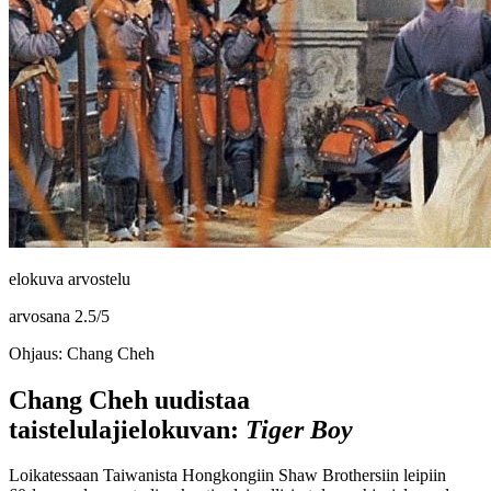
elokuva arvostelu
arvosana
2.5
/
5
Ohjaus: Chang Cheh
Chang Cheh uudistaa
taistelulajielokuvan:
Tiger Boy
Loikatessaan Taiwanista Hongkongiin Shaw Brothersiin leipiin