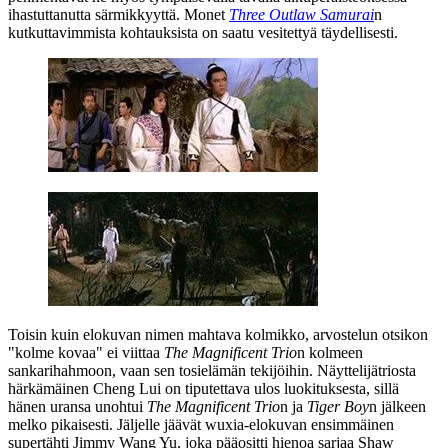
ihastuttanutta särmikkyyttä. Monet
Three Outlaw Samurai
n
kutkuttavimmista kohtauksista on saatu vesitettyä täydellisesti.
Toisin kuin elokuvan nimen mahtava kolmikko, arvostelun otsikon
"kolme kovaa" ei viittaa
The Magnificent Trio
n kolmeen
sankarihahmoon, vaan sen tosielämän tekijöihin. Näyttelijätriosta
härkämäinen Cheng Lui on tiputettava ulos luokituksesta, sillä
hänen uransa unohtui
The Magnificent Trio
n ja
Tiger Boy
n jälkeen
melko pikaisesti. Jäljelle jäävät wuxia-elokuvan ensimmäinen
supertähti Jimmy Wang Yu, joka pääositti hienoa sarjaa Shaw