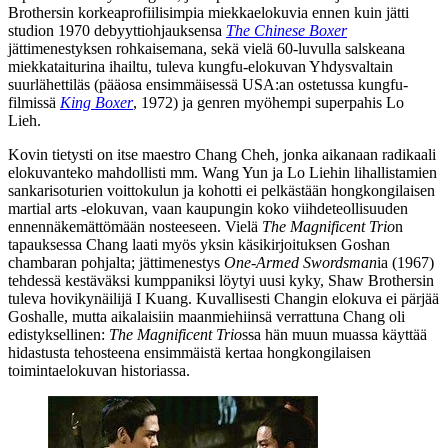
Brothersin korkeaprofiilisimpia miekkaelokuvia ennen kuin jätti
studion 1970 debyyttiohjauksensa
The Chinese Boxer
jättimenestyksen rohkaisemana, sekä vielä 60‑luvulla salskeana
miekkataiturina ihailtu, tuleva kungfu-elokuvan Yhdysvaltain
suurlähettiläs (pääosa ensimmäisessä USA:an ostetussa kungfu-
filmissä
King Boxer
, 1972) ja genren myöhempi superpahis Lo
Lieh.
Kovin tietysti on itse maestro Chang Cheh, jonka aikanaan radikaali
elokuvanteko mahdollisti mm. Wang Yun ja Lo Liehin lihallistamien
sankarisoturien voittokulun ja kohotti ei pelkästään hongkongilaisen
martial arts ‑elokuvan, vaan kaupungin koko viihdeteollisuuden
ennennäkemättömään nosteeseen. Vielä
The Magnificent Trio
n
tapauksessa Chang laati myös yksin käsikirjoituksen Goshan
chambaran pohjalta; jättimenestys
One‑Armed Swordsman
ia (1967)
tehdessä kestäväksi kumppaniksi löytyi uusi kyky, Shaw Brothersin
tuleva hovikynäilijä
I Kuang
. Kuvallisesti Changin elokuva ei pärjää
Goshalle, mutta aikalaisiin maanmiehiinsä verrattuna Chang oli
edistyksellinen:
The Magnificent Trio
ssa hän muun muassa käyttää
hidastusta tehosteena ensimmäistä kertaa hongkongilaisen
toimintaelokuvan historiassa.