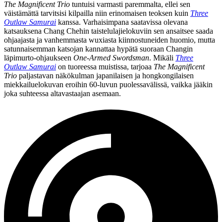
The Magnificent Trio
tuntuisi varmasti paremmalta, ellei sen
väistämättä tarvitsisi kilpailla niin erinomaisen teoksen kuin
Three
Outlaw Samurai
kanssa. Varhaisimpana saatavissa olevana
katsauksena Chang Chehin taistelulajielokuviin sen ansaitsee saada
ohjaajasta ja vanhemmasta wuxiasta kiinnostuneiden huomio, mutta
satunnaisemman katsojan kannattaa hypätä suoraan Changin
läpimurto-ohjaukseen
One‑Armed Swordsman
. Mikäli
Three
Outlaw Samurai
on tuoreessa muistissa, tarjoaa
The Magnificent
Trio
paljastavan näkökulman japanilaisen ja hongkongilaisen
miekkailuelokuvan eroihin 60‑luvun puolessavälissä, vaikka jääkin
joka suhteessa altavastaajan asemaan.