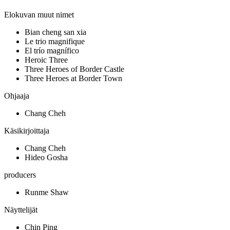
Elokuvan muut nimet
Bian cheng san xia
Le trio magnifique
El trío magnífico
Heroic Three
Three Heroes of Border Castle
Three Heroes at Border Town
Ohjaaja
Chang Cheh
Käsikirjoittaja
Chang Cheh
Hideo Gosha
producers
Runme Shaw
Näyttelijät
Chin Ping