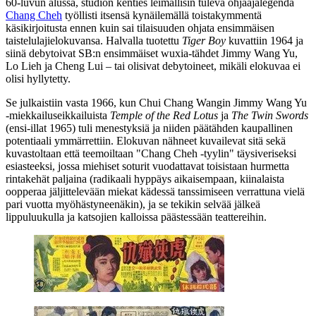
60‑luvun alussa, studion kenties leimallisin tuleva ohjaajalegenda
Chang Cheh
työllisti itsensä kynäilemällä toistakymmentä
käsikirjoitusta ennen kuin sai tilaisuuden ohjata ensimmäisen
taistelulajielokuvansa. Halvalla tuotettu
Tiger Boy
kuvattiin 1964 ja
siinä debytoivat SB:n ensimmäiset wuxia-tähdet
Jimmy Wang Yu
,
Lo Lieh
ja
Cheng Lui
– tai olisivat debytoineet, mikäli elokuvaa ei
olisi hyllytetty.
Se julkaistiin vasta 1966, kun
Chui Chang Wangin
Jimmy Wang Yu
‑miekkailuseikkailuista
Temple of the Red Lotus
ja
The Twin Swords
(ensi-illat 1965) tuli menestyksiä ja niiden päätähden kaupallinen
potentiaali ymmärrettiin. Elokuvan nähneet kuvailevat sitä sekä
kuvastoltaan että teemoiltaan "Chang Cheh ‑tyylin" täysiveriseksi
esiasteeksi, jossa miehiset soturit vuodattavat toisistaan hurmetta
rintakehät paljaina (radikaali hyppäys aikaisempaan, kiinalaista
oopperaa jäljittelevään miekat kädessä tanssimiseen verrattuna vielä
pari vuotta myöhästyneenäkin), ja se tekikin selvää jälkeä
lippuluukulla ja katsojien kalloissa päästessään teattereihin.