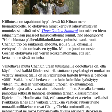
Kiillotusta on tapahtunut hypättäessä Itä‑Kiinan meren
luonaispuolelle. Jo elokuvien nimet kertovat lähestymistavan
muutoksesta: siinä missä
Three Outlaw Samurai
tuo mieleen hieman
rähjääntymään päässeet lainsuojattomat roninit,
The Magnificent
Trio
hehkuttaa päähenkilökolmikkonsa puhtoista sankaruutta.
Changin trio on sankareita ehdoitta, isolla S:llä, ohjaajalle
erehtymättömän ominaiseen tyyliin. Muuten juoni on nostettu
Goshan elokuvasta sen verran koskemattomana, että sen
kertaaminen tässä on turhaa.
Valitettavaa mutta Changin uraan tutustuneille odotettavaa on, että
käytännössä kaikki lähdeteosta rikastuttaneet psykologiset mutkat on
vedetty suoriksi; tilalla on selväpiirteinen taistelu hyvien ja pahojen
välillä. Vaikka kestää hetken ennen kuin kolmikko lyöttäytyy
yhteen, muistetaan ylimeikattujen urhojen järkähtämätöntä
oikeudentajua alleviivata aina tilaisuuden tullen. Samalla kerronta
painottuu selkeästi hahmoja enemmän tarinan klassisemmalle
läpiviennille. Huolimatta siitä, että suoraviivaiset asetelmat selkeästi
(vaikkakin lähes aina vaikeita uhrauksia vaatien) ratkaistavine
moraalikonflikteineen ovat Chang Chehia omimmillaan,
pehmentävät ne myös tympäisevällä tavalla alkuperäisteoksessa