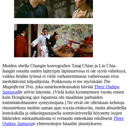
Muiden ohella Changin koreografien
Tang Chian
ja
Liu Chia-
liangin
osuutta uuden lajityypin läpimurrossa ei ole syytä väheksyä,
vaikka heidän työnsä ei vielä varhaisemmassa vaiheessaan eroa
merkittävästi kilpailijoista. Poikkeusta ei tee myöskään
The
Magnificent Trio
, joka taisteluotoksissakin häviää
Three Outlaw
Samurai
lle selvin lukemin. (Vielä kului kymmenisen vuotta ennen
kuin Hongkong ajoi Japanista ohi maailman parhaiden
toimintakohtausten synnyinsijana.) Ne eivät ole ollenkaan kehnoja
rinnastettuna muihin saman ajan wuxia-elokuviin, mutta absurdeilla
lentoloikilla ja räikeänpunaisella sormiväriverellä höystetty isojen
liikkeiden miekanhuidonta ei vertaudu mitenkään edullisesti
Three
Outlaw Samurai
n yhteenottojen fataaliin jännitykseen.