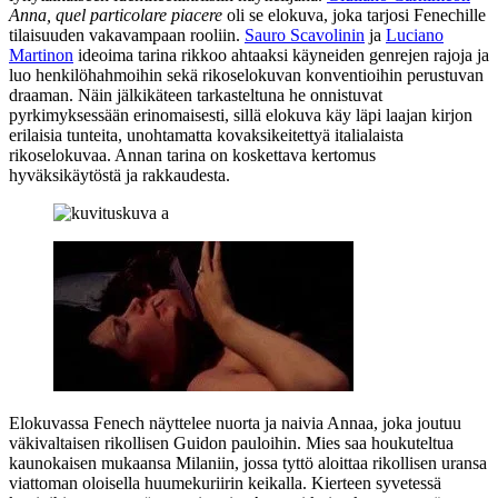
Anna, quel particolare piacere
oli se elokuva, joka tarjosi Fenechille
tilaisuuden vakavampaan rooliin.
Sauro Scavolinin
ja
Luciano
Martinon
ideoima tarina rikkoo ahtaaksi käyneiden genrejen rajoja ja
luo henkilöhahmoihin sekä rikoselokuvan konventioihin perustuvan
draaman. Näin jälkikäteen tarkasteltuna he onnistuvat
pyrkimyksessään erinomaisesti, sillä elokuva käy läpi laajan kirjon
erilaisia tunteita, unohtamatta kovaksikeitettyä italialaista
rikoselokuvaa. Annan tarina on koskettava kertomus
hyväksikäytöstä ja rakkaudesta.
Elokuvassa Fenech näyttelee nuorta ja naivia Annaa, joka joutuu
väkivaltaisen rikollisen Guidon pauloihin. Mies saa houkuteltua
kaunokaisen mukaansa Milaniin, jossa tyttö aloittaa rikollisen uransa
viattoman oloisella huumekuriirin keikalla. Kierteen syvetessä