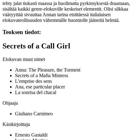
tehty jalat tiukasti maassa ja huolimatta pyrkimyksestä draamaan,
sisältää kaikki genre-elokuville keskeiset elementit. Olisi silkkaa
vääryyttää sivuuttaa Annan tarina etsittäessä italialaisen
elokuvateollisuuden vähemmälle huomiolle jääneitä helmiä.
Teoksen tiedot:
Secrets of a Call Girl
Elokuvan muut nimet
Anna: The Pleasure, the Torment
Secrets of a Mafia Mistress
L'emprise des sens
Ana, ese particular placer
La sonrisa del chacal
Ohjaaja
Giuliano Carnimeo
Käsikirjoittaja
Ernesto Gastaldi