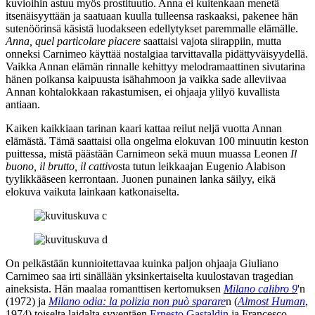
kuvioihin astuu myös prostituutio. Anna ei kuitenkaan menetä
itsenäisyyttään ja saatuaan kuulla tulleensa raskaaksi, pakenee hän
sutenöörinsä käsistä luodakseen edellytykset paremmalle elämälle.
Anna, quel particolare piacere
saattaisi vajota siirappiin, mutta
onneksi Carnimeo käyttää nostalgiaa tarvittavalla pidättyväisyydellä.
Vaikka Annan elämän rinnalle kehittyy melodramaattinen sivutarina
hänen poikansa kaipuusta isähahmoon ja vaikka sade alleviivaa
Annan kohtalokkaan rakastumisen, ei ohjaaja ylilyö kuvallista
antiaan.
Kaiken kaikkiaan tarinan kaari kattaa reilut neljä vuotta Annan
elämästä. Tämä saattaisi olla ongelma elokuvan 100 minuutin keston
puittessa, mistä päästään Carnimeon sekä muun muassa
Leonen
Il
buono, il brutto, il cattivo
sta tutun leikkaajan
Eugenio Alabison
tyylikkääseen kerrontaan. Juonen punainen lanka säilyy, eikä
elokuva vaikuta lainkaan katkonaiselta.
On pelkästään kunnioitettavaa kuinka paljon ohjaaja
Giuliano
Carnimeo
saa irti sinällään yksinkertaiselta kuulostavan tragedian
aineksista. Hän maalaa romanttisen kertomuksen
Milano calibro 9
'n
(1972) ja
Milano odia: la polizia non può sparare
n (
Almost Human
,
1974) toiselta laidalta syventäen
Ernesto Gastaldin
ja
Francesco