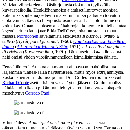
Milizian
viimeistelemää käsikirjoitusta elokuvan tyylikkäillä
kuvauspaikoilla. Henkilöhahmojen ajatukset limittyvät monissa
kohdin katsojille näytettäviin maisemiin, mikä parhaiten toteutuu
elokuvan päättävässä huvipuisto-osuudessa. Läsnäolon tunne on
voimakas. Oman silauksensa päähahmojen kokemille tunteille antaa
legendaarinen laulajatar
Edda Dell'Orso
, joka muistetaan muun
muassa
Morriconen
säveltämistä elokuvista
Il buono, il brutto, il
cattivo
(
Hyvät, pahat ja rumat
, 1966),
Una lucertola con la pelle di
donna
(
A Lizard in a Woman's Skin
, 1971) ja
L'uccello dalle piume
di cristallo
(
Kuoleman lintu
, 1970). Tämä usein taka-alalle jäänyt
neiti omisti yhden vuosikymmenelleen leimallisimmista äänistä.
Fenechille rooli Annana ei tarjonnut ainoastaan mahdollisuutta
laajemman tunneskaalan näyttämiseen, mutta myös extrajännitystä,
koska hänen suuri idolinsa ja mm. Don Corleonen rooliin kaavailtu
Richard Conte
asettui hänen vastanäyttelijäkseen. Guidon roolissa
nähdään niin ikään pitkän uran tehnyt ja muutama vuosi takaperin
menehtynyt
Corrado Pani
.
Viimekädessä
Anna, quel particolare piacere
saattaa vaatia
oikeanlaisen tunnetilan tehdäkseen täyden vaikutuksen. Tarina on