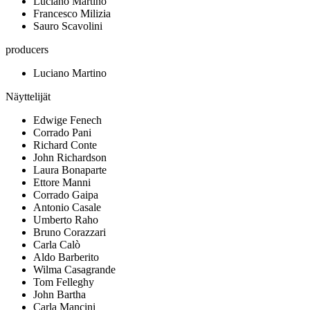
Luciano Martino
Francesco Milizia
Sauro Scavolini
producers
Luciano Martino
Näyttelijät
Edwige Fenech
Corrado Pani
Richard Conte
John Richardson
Laura Bonaparte
Ettore Manni
Corrado Gaipa
Antonio Casale
Umberto Raho
Bruno Corazzari
Carla Calò
Aldo Barberito
Wilma Casagrande
Tom Felleghy
John Bartha
Carla Mancini