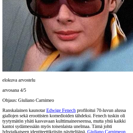
elokuva arvostelu
arvosana
4
/
5
Ohjaus: Giuliano Carnimeo
Ranskalainen kaunotar
Edwige Fenech
profiloitui 70‑luvun alussa
giallojen sekä eroottisten komedioiden tähdeksi. Fenech tuskin oli
tyytymätön yhäti kasvavaan kulttimaineeseensa, mutta yhtä kaikki
kantoi sydämessään myös toisenlaista unelmaa. Tämä johti
lyhytaikaiseen identiteettikriisiin näyttelijänä.
Giuliano Carnimeon