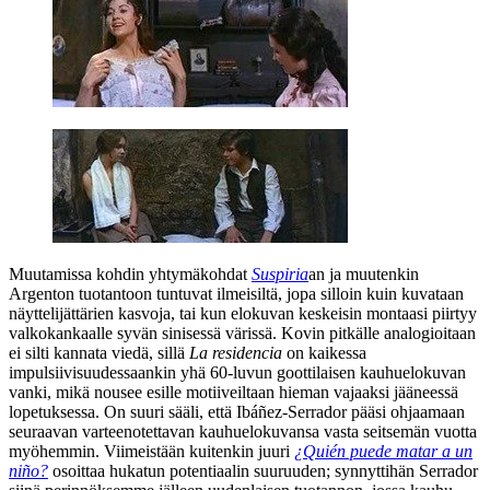
Muutamissa kohdin yhtymäkohdat
Suspiria
an ja muutenkin
Argenton tuotantoon tuntuvat ilmeisiltä, jopa silloin kuin kuvataan
näyttelijättärien kasvoja, tai kun elokuvan keskeisin montaasi piirtyy
valkokankaalle syvän sinisessä värissä. Kovin pitkälle analogioitaan
ei silti kannata viedä, sillä
La residencia
on kaikessa
impulsiivisuudessaankin yhä 60‑luvun goottilaisen kauhuelokuvan
vanki, mikä nousee esille motiiveiltaan hieman vajaaksi jääneessä
lopetuksessa. On suuri sääli, että Ibáñez-Serrador pääsi ohjaamaan
seuraavan varteenotettavan kauhuelokuvansa vasta seitsemän vuotta
myöhemmin. Viimeistään kuitenkin juuri
¿Quién puede matar a un
niño?
osoittaa hukatun potentiaalin suuruuden; synnyttihän Serrador