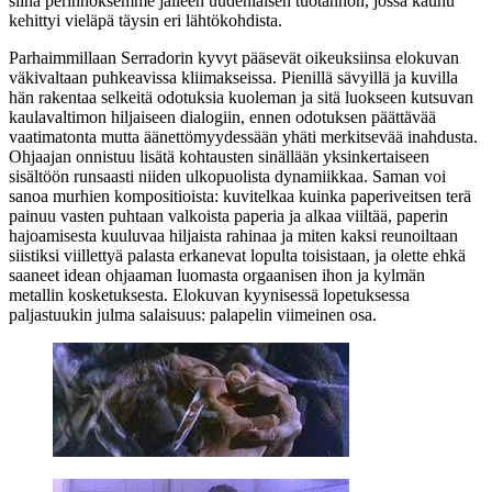
siinä perinnöksemme jälleen uudenlaisen tuotannon, jossa kauhu
kehittyi vieläpä täysin eri lähtökohdista.
Parhaimmillaan Serradorin kyvyt pääsevät oikeuksiinsa elokuvan
väkivaltaan puhkeavissa kliimakseissa. Pienillä sävyillä ja kuvilla
hän rakentaa selkeitä odotuksia kuoleman ja sitä luokseen kutsuvan
kaulavaltimon hiljaiseen dialogiin, ennen odotuksen päättävää
vaatimatonta mutta äänettömyydessään yhäti merkitsevää inahdusta.
Ohjaajan onnistuu lisätä kohtausten sinällään yksinkertaiseen
sisältöön runsaasti niiden ulkopuolista dynamiikkaa. Saman voi
sanoa murhien kompositioista: kuvitelkaa kuinka paperiveitsen terä
painuu vasten puhtaan valkoista paperia ja alkaa viiltää, paperin
hajoamisesta kuuluvaa hiljaista rahinaa ja miten kaksi reunoiltaan
siistiksi viillettyä palasta erkanevat lopulta toisistaan, ja olette ehkä
saaneet idean ohjaaman luomasta orgaanisen ihon ja kylmän
metallin kosketuksesta. Elokuvan kyynisessä lopetuksessa
paljastuukin julma salaisuus: palapelin viimeinen osa.