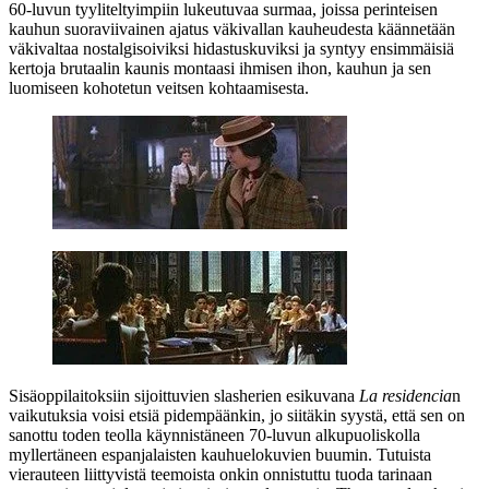
60‑luvun tyyliteltyimpiin lukeutuvaa surmaa, joissa perinteisen
kauhun suoraviivainen ajatus väkivallan kauheudesta käännetään
väkivaltaa nostalgisoiviksi hidastuskuviksi ja syntyy ensimmäisiä
kertoja brutaalin kaunis montaasi ihmisen ihon, kauhun ja sen
luomiseen kohotetun veitsen kohtaamisesta.
Sisäoppilaitoksiin sijoittuvien slasherien esikuvana
La residencia
n
vaikutuksia voisi etsiä pidempäänkin, jo siitäkin syystä, että sen on
sanottu toden teolla käynnistäneen 70‑luvun alkupuoliskolla
myllertäneen espanjalaisten kauhuelokuvien buumin. Tutuista
vierauteen liittyvistä teemoista onkin onnistuttu tuoda tarinaan