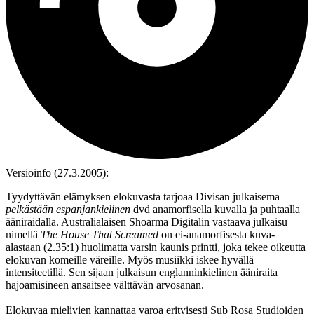
Versioinfo (27.3.2005):
Tyydyttävän elämyksen elokuvasta tarjoaa Divisan julkaisema
pelkästään espanjankielinen
dvd anamorfisella kuvalla ja puhtaalla
ääniraidalla. Australialaisen Shoarma Digitalin vastaava julkaisu
nimellä
The House That Screamed
on ei‑anamorfisesta kuva-
alastaan (2.35:1) huolimatta varsin kaunis printti, joka tekee oikeutta
elokuvan komeille väreille. Myös musiikki iskee hyvällä
intensiteetillä. Sen sijaan julkaisun englanninkielinen ääniraita
hajoamisineen ansaitsee välttävän arvosanan.
Elokuvaa mielivien kannattaa varoa erityisesti Sub Rosa Studioiden