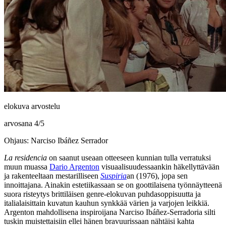
elokuva arvostelu
arvosana
4
/
5
Ohjaus: Narciso Ibáñez Serrador
La residencia
on saanut useaan otteeseen kunnian tulla verratuksi
muun muassa
Dario Argenton
visuaalisuudessaankin häkellyttävään
ja rakenteeltaan mestarilliseen
Suspiria
an (1976), jopa sen
innoittajana. Ainakin estetiikassaan se on goottilaisena työnnäytteenä
suora risteytys brittiläisen genre-elokuvan puhdasoppisuutta ja
italialaisittain kuvatun kauhun synkkää värien ja varjojen leikkiä.
Argenton mahdollisena inspiroijana
Narciso Ibáñez-Serradoria
silti
tuskin muistettaisiin ellei hänen bravuurissaan nähtäisi kahta