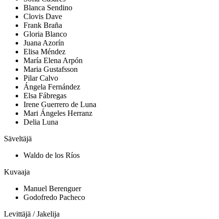
Blanca Sendino
Clovis Dave
Frank Braña
Gloria Blanco
Juana Azorín
Elisa Méndez
María Elena Arpón
Maria Gustafsson
Pilar Calvo
Ángela Fernández
Elsa Fábregas
Irene Guerrero de Luna
Mari Ángeles Herranz
Delia Luna
Säveltäjä
Waldo de los Ríos
Kuvaaja
Manuel Berenguer
Godofredo Pacheco
Levittäjä / Jakelija