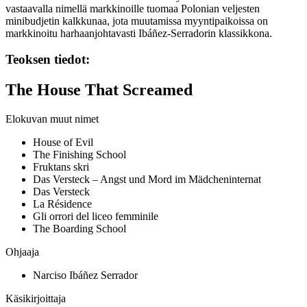
vastaavalla nimellä markkinoille tuomaa
Polonian
veljesten
minibudjetin kalkkunaa, jota muutamissa myyntipaikoissa on
markkinoitu harhaanjohtavasti Ibáñez-Serradorin klassikkona.
Teoksen tiedot:
The House That Screamed
Elokuvan muut nimet
House of Evil
The Finishing School
Fruktans skri
Das Versteck – Angst und Mord im Mädcheninternat
Das Versteck
La Résidence
Gli orrori del liceo femminile
The Boarding School
Ohjaaja
Narciso Ibáñez Serrador
Käsikirjoittaja