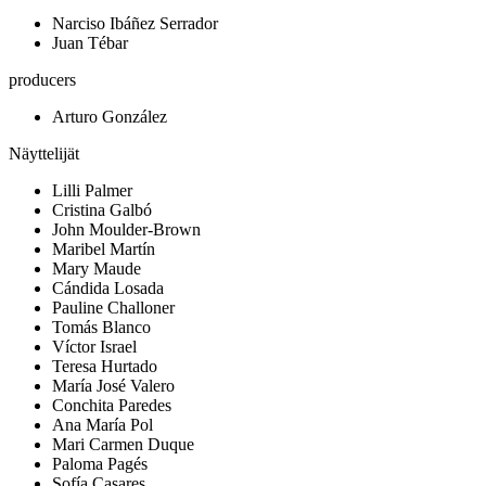
Narciso Ibáñez Serrador
Juan Tébar
producers
Arturo González
Näyttelijät
Lilli Palmer
Cristina Galbó
John Moulder-Brown
Maribel Martín
Mary Maude
Cándida Losada
Pauline Challoner
Tomás Blanco
Víctor Israel
Teresa Hurtado
María José Valero
Conchita Paredes
Ana María Pol
Mari Carmen Duque
Paloma Pagés
Sofía Casares