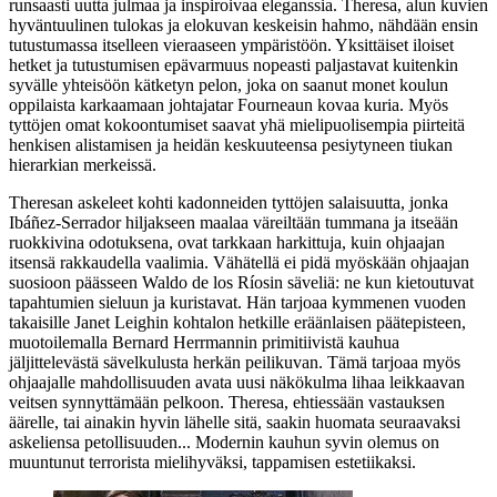
runsaasti uutta julmaa ja inspiroivaa eleganssia. Theresa, alun kuvien
hyväntuulinen tulokas ja elokuvan keskeisin hahmo, nähdään ensin
tutustumassa itselleen vieraaseen ympäristöön. Yksittäiset iloiset
hetket ja tutustumisen epävarmuus nopeasti paljastavat kuitenkin
syvälle yhteisöön kätketyn pelon, joka on saanut monet koulun
oppilaista karkaamaan johtajatar Fourneaun kovaa kuria. Myös
tyttöjen omat kokoontumiset saavat yhä mielipuolisempia piirteitä
henkisen alistamisen ja heidän keskuuteensa pesiytyneen tiukan
hierarkian merkeissä.
Theresan askeleet kohti kadonneiden tyttöjen salaisuutta, jonka
Ibáñez-Serrador hiljakseen maalaa väreiltään tummana ja itseään
ruokkivina odotuksena, ovat tarkkaan harkittuja, kuin ohjaajan
itsensä rakkaudella vaalimia. Vähätellä ei pidä myöskään ohjaajan
suosioon päässeen
Waldo de los Ríosin
säveliä: ne kun kietoutuvat
tapahtumien sieluun ja kuristavat. Hän tarjoaa kymmenen vuoden
takaisille
Janet Leighin
kohtalon hetkille eräänlaisen päätepisteen,
muotoilemalla
Bernard Herrmannin
primitiivistä kauhua
jäljittelevästä sävelkulusta herkän peilikuvan. Tämä tarjoaa myös
ohjaajalle mahdollisuuden avata uusi näkökulma lihaa leikkaavan
veitsen synnyttämään pelkoon. Theresa, ehtiessään vastauksen
äärelle, tai ainakin hyvin lähelle sitä, saakin huomata seuraavaksi
askeliensa petollisuuden... Modernin kauhun syvin olemus on
muuntunut terrorista mielihyväksi, tappamisen estetiikaksi.