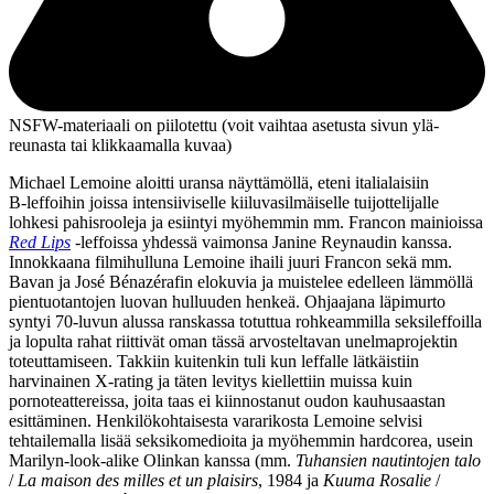
NSFW-materiaali on piilotettu (voit vaihtaa asetusta sivun ylä­
reunasta tai klikkaamalla kuvaa)
Michael Lemoine aloitti uransa näyttämöllä, eteni italialaisiin
B‑leffoihin joissa intensiiviselle kiiluvasilmäiselle tuijottelijalle
lohkesi pahisrooleja ja esiintyi myöhemmin mm.
Francon
mainioissa
Red Lips
‑leffoissa yhdessä vaimonsa
Janine Reynaudin
kanssa.
Innokkaana filmihulluna Lemoine ihaili juuri Francon sekä mm.
Bavan
ja
José Bénazérafin
elokuvia ja muistelee edelleen lämmöllä
pientuotantojen luovan hulluuden henkeä. Ohjaajana läpimurto
syntyi 70‑luvun alussa ranskassa totuttua rohkeammilla seksileffoilla
ja lopulta rahat riittivät oman tässä arvosteltavan unelmaprojektin
toteuttamiseen. Takkiin kuitenkin tuli kun leffalle lätkäistiin
harvinainen X‑rating ja täten levitys kiellettiin muissa kuin
pornoteattereissa, joita taas ei kiinnostanut oudon kauhusaastan
esittäminen. Henkilökohtaisesta vararikosta Lemoine selvisi
tehtailemalla lisää seksikomedioita ja myöhemmin hardcorea, usein
Marilyn-look-alike
Olinkan
kanssa (mm.
Tuhansien nautintojen talo
/
La maison des milles et un plaisirs
, 1984 ja
Kuuma Rosalie
/