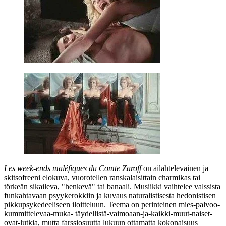
Les week‑ends maléfiques du Comte Zaroff
on ailahtelevainen ja
skitsofreeni elokuva, vuorotellen ranskalaisittain charmikas tai
törkeän sikaileva, "henkevä" tai banaali. Musiikki vaihtelee valssista
funkahtavaan psyykerokkiin ja kuvaus naturalistisesta hedonistisen
pikkupsykedeeliseen iloitteluun. Teema on perinteinen mies-palvoo-
kummittelevaa-muka- täydellistä-vaimoaan‑ja‑kaikki-muut-naiset-
ovat-lutkia, mutta farssiosuutta lukuun ottamatta kokonaisuus