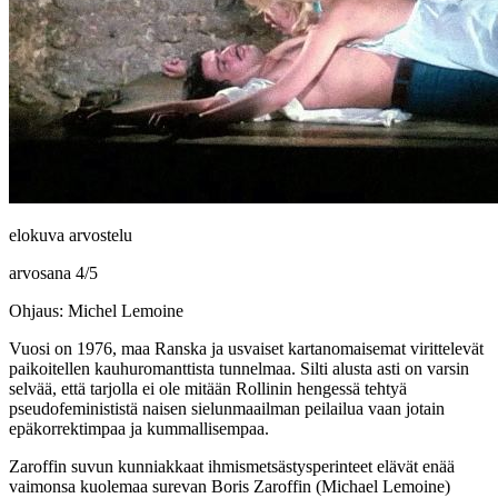
elokuva arvostelu
arvosana
4
/
5
Ohjaus: Michel Lemoine
Vuosi on 1976, maa Ranska ja usvaiset kartanomaisemat virittelevät
paikoitellen kauhuromanttista tunnelmaa. Silti alusta asti on varsin
selvää, että tarjolla ei ole mitään
Rollinin
hengessä tehtyä
pseudofeminististä naisen sielunmaailman peilailua vaan jotain
epäkorrektimpaa ja kummallisempaa.
Zaroffin suvun kunniakkaat ihmismetsästysperinteet elävät enää
vaimonsa kuolemaa surevan Boris Zaroffin (
Michael Lemoine
)