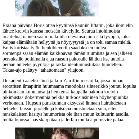
Eräänä päivänä Boris ottaa kyytiinsä kauniin liftarin, joka ilomielin
lähtee kreivin kanssa metsään kävelylle. Seuraa intohimoista
imartelua, nainen saa mm. kuulla olevansa juuri sitä tyyppiä, joka
kaipaa elämältään hellyyttä ja nöyryytystä ja on toki samaa mieltä.
Boris kuristaa tytön henkihieveriin saadakseen tuntea
sormenpäissään elämän kaikkoavan tämän ruumiista ja sen jälkeen
persuksille potkimalla ajaa raasun pakosalle lähtien itse autolla
perään anteeksipyyntöjä ja rakkaudentunnustuksia huudellen.
Takaa‑ajo päättyy "tahattomaan" yliajoon.
Dekadentti aateliselämä jatkuu Zaroffin mestoilla, jossa linnan
eroottisen ilmapiirin huumaama muodokas sihteerikkö joutuu lopulta
pinkomaan kunniansa ja henkensä kaupalla pakoon kreivin
pikimustaa dobermannia pelkkä turkoosinsininen höyhenpuuhka
verhonaan. Hupsun pariskunnan eksyessä linnaan hairahdetaan
hetkeksi farssin puolelle ja katsojaa muistutetaan siitä, ettei
ranskalaisten käsitys huumorista ole ihan muun kulttuurin tasolla,
mutta lopussa taas skarpataan ja leffan muikea perusvire palaa.