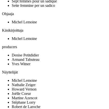
Sept femmes pour un sadique
Sette femmine per un sadico
Ohjaaja
Michel Lemoine
Käsikirjoittaja
Michel Lemoine
producers
Denise Petitdidier
Armand Tabuteau
Yves Witner
Näyttelijät
Michel Lemoine
Nathalie Zeiger
Howard Vernon
Joëlle Coeur
Martine Azencot
Stéphane Lorry
Robert de Laroche