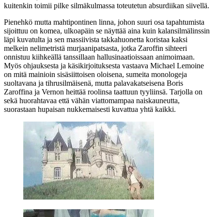
kuitenkin toimii pilke silmäkulmassa toteutetun absurdiikan siivellä.
Pienehkö mutta mahtipontinen linna, johon suuri osa tapahtumista
sijoittuu on komea, ulkoapäin se näyttää aina kuin kalansilmälinssin
läpi kuvatulta ja sen massiivista takkahuonetta koristaa kaksi
melkein nelimetristä murjaanipatsasta, jotka Zaroffin sihteeri
onnistuu kiihkeällä tanssillaan hallusinaatioissaan animoimaan.
Myös ohjauksesta ja käsikirjoituksesta vastaava Michael Lemoine
on mitä mainioin sisäsiittoisen oloisena, sumeita monologeja
suoltavana ja tihrusilmäisenä, mutta palavakatseisena Boris
Zaroffina ja Vernon heittää roolinsa taattuun tyyliinsä. Tarjolla on
sekä huorahtavaa että vähän viattomampaa naiskauneutta,
suorastaan hupaisan nukkemaisesti kuvattua yhtä kaikki.