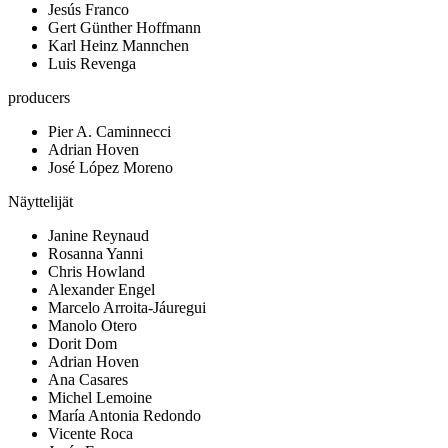
Jesús Franco
Gert Günther Hoffmann
Karl Heinz Mannchen
Luis Revenga
producers
Pier A. Caminnecci
Adrian Hoven
José López Moreno
Näyttelijät
Janine Reynaud
Rosanna Yanni
Chris Howland
Alexander Engel
Marcelo Arroita-Jáuregui
Manolo Otero
Dorit Dom
Adrian Hoven
Ana Casares
Michel Lemoine
María Antonia Redondo
Vicente Roca