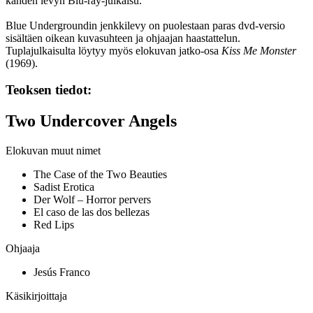
kahden levyn Blu‑ray‑julkaisu.
Blue Undergroundin jenkkilevy on puolestaan paras dvd‑versio
sisältäen oikean kuvasuhteen ja ohjaajan haastattelun.
Tuplajulkaisulta löytyy myös elokuvan jatko‑osa
Kiss Me Monster
(1969).
Teoksen tiedot:
Two Undercover Angels
Elokuvan muut nimet
The Case of the Two Beauties
Sadist Erotica
Der Wolf – Horror pervers
El caso de las dos bellezas
Red Lips
Ohjaaja
Jesús Franco
Käsikirjoittaja