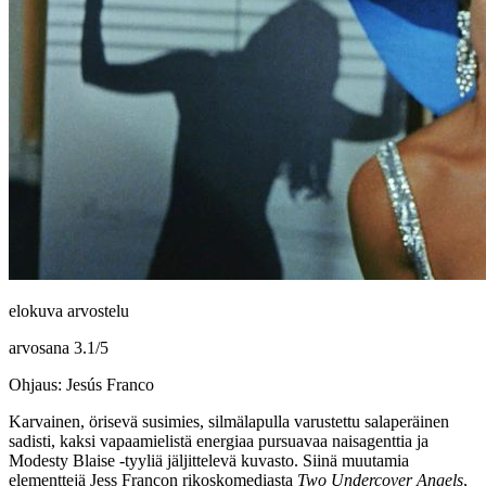
elokuva arvostelu
arvosana
3.1
/
5
Ohjaus: Jesús Franco
Karvainen, örisevä susimies, silmälapulla varustettu salaperäinen
sadisti, kaksi vapaamielistä energiaa pursuavaa naisagenttia ja
Modesty Blaise ‑tyyliä jäljittelevä kuvasto. Siinä muutamia
elementtejä
Jess Francon
rikoskomediasta
Two Undercover Angels
,