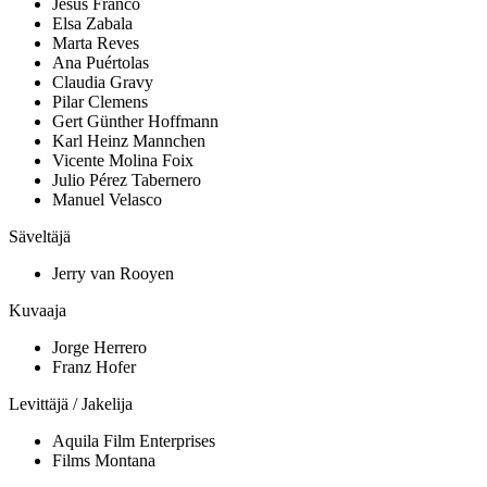
Jesús Franco
Elsa Zabala
Marta Reves
Ana Puértolas
Claudia Gravy
Pilar Clemens
Gert Günther Hoffmann
Karl Heinz Mannchen
Vicente Molina Foix
Julio Pérez Tabernero
Manuel Velasco
Säveltäjä
Jerry van Rooyen
Kuvaaja
Jorge Herrero
Franz Hofer
Levittäjä / Jakelija
Aquila Film Enterprises
Films Montana