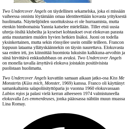
Two Undercover Angels
on täydellinen sekamelska, joka ei missään
vaiheessa onnistu löytämään omaa identiteettiään kovasta yrityksestä
huolimatta. Näyttelijöiden suorituksissa ei ole hurraamista, mutta
etenkin bimbomaista Yannia katselee mielellään. Tiller etsii uusia
uhreja öisiltä klubeilta ja kyseiset kohtaukset ovat elokuvan parasta
antia muutamien muiden hyvien hetkien lisäksi. Juoni on todella
yksinkertainen, mutta sekin rönsyilee usein omille teilleen. Francon
loppuun lataama yllätyskäännekin on täysin naurettava. Elokuvasta
saa eniten irti, jos kiinnittää huomiota lukuisiin kalkkuna-arvoihin ja
siinä hirvittävä enkkudubbaus on avuksi.
Two Undercover Angels
on monella tavalla ärsyttävä elokuva joistakin positiivisista
puolistaan huolimatta.
Two Undercover Angels
kuvattiin samaan aikaan jatko‑osa
Kiss Me
Monster
in (
Küss mich, Monster
, 1969) kanssa. Franco oli käyttänyt
samankaltaista salapoliisityttöparia jo vuonna 1960 elokuvassaan
Labios rojos
ja palasi vielä kerran aiheeseen 1974 valmistuneella
elokuvalla
Les emmerdeuses
, jonka pääosassa nähtiin muun muassa
Lina Romay
.