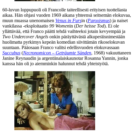
60‑luvun loppupuoli oli Francolle taiteellisesti erityisen tuotteliasta
aikaa. Hän ohjasi vuoden 1969 aikana yhteensä seitsemän elokuvaa,
muun muassa unenomaisen
Venus in Furs
in (
Paroxismus
) ja naiset
vankilassa ‑eksploitaatio
99 Women
in (
Der heisse Tod
). Ei ole
yllättävää, että Franco päätti tehdä vaihteeksi jotain kevyempää ja
Two Undercover Angels
onkin päräyttävästä alkuperäisnimestään
huolimatta pyrkimys kepeän komedian siivittämän rikoselokuvan
suuntaan. Pääosaan Franco valitsi edellisvuoden elokuvassaan
Succubus
(
Necronomicon – Geträumte Sünden
, 1968) vakuuttaneen
Janine Reynaudin
ja argentiinalaiskaunotar
Rosanna Yannin
, jonka
kanssa hän oli jo aiemminkin halunnut tehdä yhteistyötä.