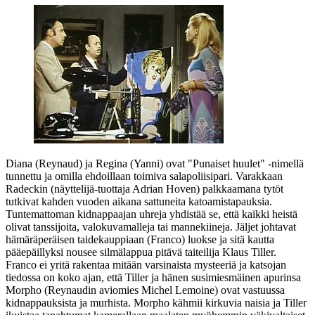
Diana (Reynaud) ja Regina (Yanni) ovat "Punaiset huulet" ‑nimellä
tunnettu ja omilla ehdoillaan toimiva salapoliisipari. Varakkaan
Radeckin (näyttelijä-tuottaja
Adrian Hoven
) palkkaamana tytöt
tutkivat kahden vuoden aikana sattuneita katoamistapauksia.
Tuntemattoman kidnappaajan uhreja yhdistää se, että kaikki heistä
olivat tanssijoita, valokuvamalleja tai mannekiineja. Jäljet johtavat
hämäräperäisen taidekauppiaan (Franco) luokse ja sitä kautta
pääepäillyksi nousee silmälappua pitävä taiteilija Klaus Tiller.
Franco ei yritä rakentaa mitään varsinaista mysteeriä ja katsojan
tiedossa on koko ajan, että Tiller ja hänen susimiesmäinen apurinsa
Morpho (Reynaudin aviomies
Michel Lemoine
) ovat vastuussa
kidnappauksista ja murhista. Morpho kähmii kirkuvia naisia ja Tiller