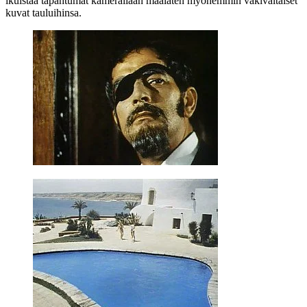
ikuistaa tapahtumat kamerallaan maalaten myöhemmin väkivaltaiset
kuvat tauluihinsa.