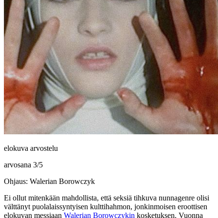
elokuva arvostelu
arvosana
3
/
5
Ohjaus: Walerian Borowczyk
Ei ollut mitenkään mahdollista, että seksiä tihkuva nunnagenre olisi
välttänyt puolalaissyntyisen kulttihahmon, jonkinmoisen eroottisen
elokuvan messiaan
Walerian Borowczykin
kosketuksen. Vuonna