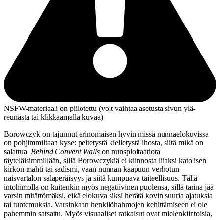
NSFW-materiaali on piilotettu (voit vaihtaa asetusta sivun ylä­
reunasta tai klikkaamalla kuvaa)
Borowczyk on tajunnut erinomaisen hyvin missä nunnaelokuvissa
on pohjimmiltaan kyse: peitetystä kielletystä ihosta, siitä mikä on
salattua.
Behind Convent Walls
on nunsploitaatiota
täyteläisimmillään, sillä Borowczykiä ei kiinnosta liiaksi katolisen
kirkon mahti tai sadismi, vaan nunnan kaapuun verhotun
naisvartalon salaperäisyys ja siitä kumpuava taiteellisuus. Tällä
intohimolla on kuitenkin myös negatiivinen puolensa, sillä tarina jää
varsin mitättömäksi, eikä elokuva siksi herätä kovin suuria ajatuksia
tai tuntemuksia. Varsinkaan henkilöhahmojen kehittämiseen ei ole
pahemmin satsattu. Myös visuaaliset ratkaisut ovat mielenkiintoisia,