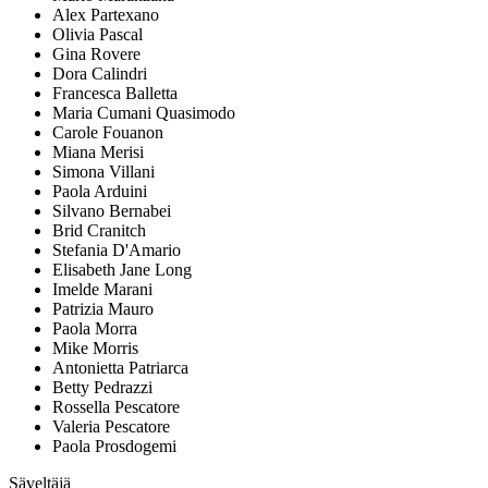
Alex Partexano
Olivia Pascal
Gina Rovere
Dora Calindri
Francesca Balletta
Maria Cumani Quasimodo
Carole Fouanon
Miana Merisi
Simona Villani
Paola Arduini
Silvano Bernabei
Brid Cranitch
Stefania D'Amario
Elisabeth Jane Long
Imelde Marani
Patrizia Mauro
Paola Morra
Mike Morris
Antonietta Patriarca
Betty Pedrazzi
Rossella Pescatore
Valeria Pescatore
Paola Prosdogemi
Säveltäjä