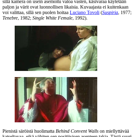
sillä kamera on usein asemoitu valoa vasten, käsivaraa käytetään
paljon ja värit ovat luonnollisen likaisia. Kuvaajasta ei kuitenkaan
voi valittaa, sillä sen puolen hoitaa
Luciano Tovoli
(
Suspiria
, 1977;
Tenebre
, 1982;
Single White Female
, 1992).
Pienistä säröistä huolimatta
Behind Convent Walls
on miellyttävää
katseltavaa, eikä vähiten sen positiivisen asenteen takia. Tästä suuri