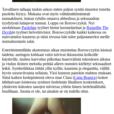
Tavallinen tallaaja tuskin uskoo miten paljon syntiä muurien toiselta
puolelta löytyy. Mukana ovat myös välttämättömimmät
nunnakliseet, tiukan ryhdin omaava abbedissa ja seksuaalista
tyydytystä halajavat nunnat. Loppu on Borowczykiä. Nyt
unohdetaan
Paolellan
tyyliset hiotut luostaritarinat ja
Russellin
The
Devils
in tyyliset helvetinvisiot. Borowczykille kaikki kaikessa on
naisvartalon kauneus ja siinä sivussa hän tulee paljastaneeksi meille
nunnaluostarin salat.
Esteettisimmillään alastomuus alkaa muistuttaa Borowczykin käsissä
taidetta: auringon kirkkaat valot tulvivat ikkunoista kolkoille
käytäville, tuuhea karvoitus pilkottaa haarovälistä rukouksen aikana
ja viulun iloinen melodia peittää alleen nunnien kielletyt seksuaaliset
leikit. Symboliikkaa riittää yllin kyllin; kaunista ja eleganttia, välillä
hyvin suoraviivaista sellaista. Yksi kunnon panokin mahtuu mukaan.
Siinä kaiken keskipisteenä oleva sisar Clara (
Ligia Branice
) kokee
tähtitaivaan loisteessa syntisen hedelmän lihallisen kosketuksen,
ylistävien kiitosten sanojen tulviessa yöhön hänen hedelmällisiltä
huuliltaan. Juonta ei ole, tai ainakin se on todella ohut.