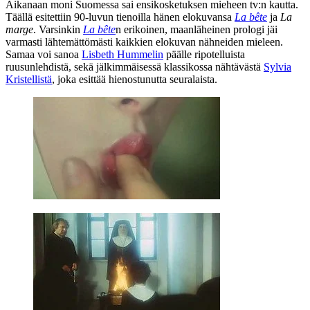
Aikanaan moni Suomessa sai ensikosketuksen mieheen tv:n kautta.
Täällä esitettiin 90‑luvun tienoilla hänen elokuvansa
La bête
ja
La
marge
. Varsinkin
La bête
n erikoinen, maanläheinen prologi jäi
varmasti lähtemättömästi kaikkien elokuvan nähneiden mieleen.
Samaa voi sanoa
Lisbeth Hummelin
päälle ripotelluista
ruusunlehdistä, sekä jälkimmäisessä klassikossa nähtävästä
Sylvia
Kristellistä
, joka esittää hienostunutta seuralaista.