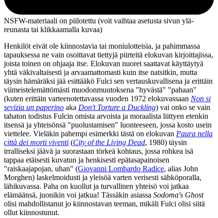
NSFW-materiaali on piilotettu (voit vaihtaa asetusta sivun ylä­
reunasta tai klikkaamalla kuvaa)
Henkilöt eivät ole kiinnostavia tai moniulotteisia, ja pahimmassa
tapauksessa ne vain osoittavat tiettyjä piirteitä elokuvan kirjoittajissa,
joista toinen on ohjaaja itse. Elokuvan nuoret saattavat käyttäytyä
yhtä väkivaltaisesti ja arvaamattomasti kuin itse natsitkin, mutta
täysin hämäräksi jää esittääkö Fulci sen vertauskuvallisena ja erittäin
viimeistelemättömästi muodonmuutoksena "hyvästä" "pahaan"
(kuten erittäin varteenotettavassa vuoden 1972 elokuvassaan
Non si
sevizia un paperino
aka
Don't Torture a Duckling
) vai onko se vain
tahaton todistus Fulcin omista arvoista ja moraalista liittyen etenkin
itsensä ja yhteisönsä "puolustamisen" luonteeseen, jossa kosto usein
viettelee. Vieläkin pahempi esimerkki tästä on elokuvan
Paura nella
città dei morti viventi
(
City of the Living Dead
, 1980) täysin
irralliseksi jäävä ja suorastaan törkeä kohtaus, jossa rohkea isä
tappaa etäisesti kuvatun ja henkisesti epätasapainoisen
"raiskaajapojan, uhan" (
Giovanni Lombardo Radice
, alias John
Morghen) laskelmoidusti ja yleisöä varten verisesti sähköporalla,
lähikuvassa. Paha on kuollut ja turvallinen yhteisö voi jatkaa
elämäänsä, juonikin voi jatkua! Tässäkin asiassa
Sodoma's Ghost
olisi mahdollistanut jo kiinnostavan teeman, mikäli Fulci olisi siitä
ollut kiinnostunut.