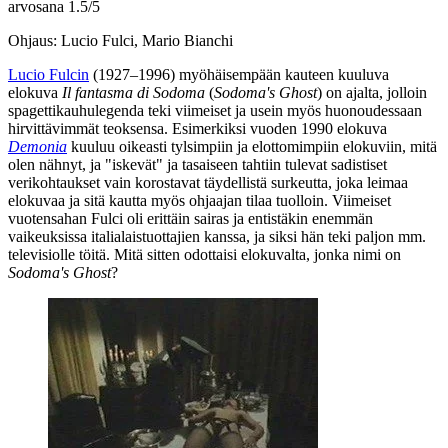
arvosana
1.5
/
5
Ohjaus: Lucio Fulci, Mario Bianchi
Lucio Fulcin
(1927–1996) myöhäisempään kauteen kuuluva
elokuva
Il fantasma di Sodoma
(
Sodoma's Ghost
) on ajalta, jolloin
spagettikauhulegenda teki viimeiset ja usein myös huonoudessaan
hirvittävimmät teoksensa. Esimerkiksi vuoden 1990 elokuva
Demonia
kuuluu oikeasti tylsimpiin ja elottomimpiin elokuviin, mitä
olen nähnyt, ja "iskevät" ja tasaiseen tahtiin tulevat sadistiset
verikohtaukset vain korostavat täydellistä surkeutta, joka leimaa
elokuvaa ja sitä kautta myös ohjaajan tilaa tuolloin. Viimeiset
vuotensahan Fulci oli erittäin sairas ja entistäkin enemmän
vaikeuksissa italialaistuottajien kanssa, ja siksi hän teki paljon mm.
televisiolle töitä. Mitä sitten odottaisi elokuvalta, jonka nimi on
Sodoma's Ghost
?