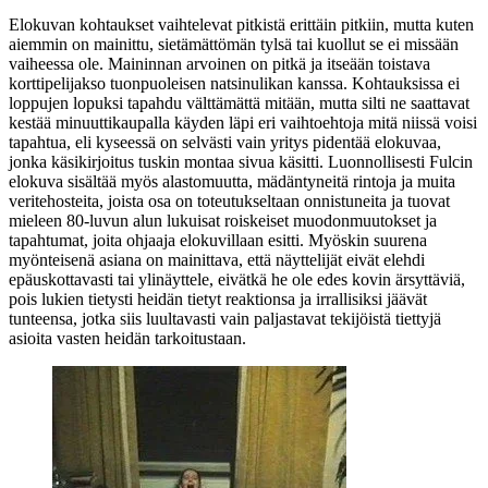
Elokuvan kohtaukset vaihtelevat pitkistä erittäin pitkiin, mutta kuten
aiemmin on mainittu, sietämättömän tylsä tai kuollut se ei missään
vaiheessa ole. Maininnan arvoinen on pitkä ja itseään toistava
korttipelijakso tuonpuoleisen natsinulikan kanssa. Kohtauksissa ei
loppujen lopuksi tapahdu välttämättä mitään, mutta silti ne saattavat
kestää minuuttikaupalla käyden läpi eri vaihtoehtoja mitä niissä voisi
tapahtua, eli kyseessä on selvästi vain yritys pidentää elokuvaa,
jonka käsikirjoitus tuskin montaa sivua käsitti. Luonnollisesti Fulcin
elokuva sisältää myös alastomuutta, mädäntyneitä rintoja ja muita
veritehosteita, joista osa on toteutukseltaan onnistuneita ja tuovat
mieleen 80‑luvun alun lukuisat roiskeiset muodonmuutokset ja
tapahtumat, joita ohjaaja elokuvillaan esitti. Myöskin suurena
myönteisenä asiana on mainittava, että näyttelijät eivät elehdi
epäuskottavasti tai ylinäyttele, eivätkä he ole edes kovin ärsyttäviä,
pois lukien tietysti heidän tietyt reaktionsa ja irrallisiksi jäävät
tunteensa, jotka siis luultavasti vain paljastavat tekijöistä tiettyjä
asioita vasten heidän tarkoitustaan.