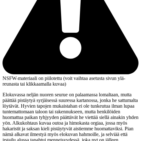
NSFW-materiaali on piilotettu (voit vaihtaa asetusta sivun ylä­
reunasta tai klikkaamalla kuvaa)
Elokuvassa neljän nuoren seurue on palaamassa lomaltaan, mutta
päättää pistäytyä syrjäisessä suuressa kartanossa, jonka he sattumalta
löytävät. Hyvien tapojen mukaistahan ei ole tunkeutua ilman lupaa
tuntemattomaan taloon tai rakennukseen, mutta henkilöiden
huomattua paikan tyhjyyden päättävät he viettää siellä ainakin yhden
yön. Alkukohtaus kuvaa outoa ja himokasta orgiaa, jossa myös
hakaristit ja saksan kieli pistäytyvät aistiemme huomattaviksi. Pian
nämä alkavat ilmestyä myös elokuvan hahmoille, ja selviää että
irstailu alussa tapahtui menneisyydessä, joka nyt on jälleen