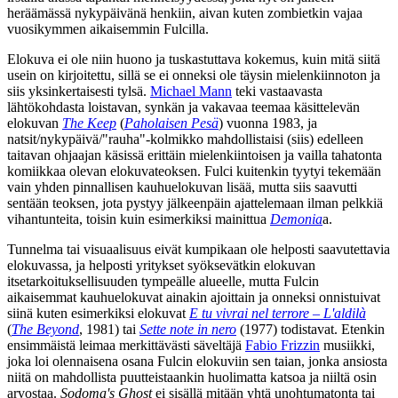
heräämässä nykypäivänä henkiin, aivan kuten zombietkin vajaa
vuosikymmen aikaisemmin Fulcilla.
Elokuva ei ole niin huono ja tuskastuttava kokemus, kuin mitä siitä
usein on kirjoitettu, sillä se ei onneksi ole täysin mielenkiinnoton ja
siis yksinkertaisesti tylsä.
Michael Mann
teki vastaavasta
lähtökohdasta loistavan, synkän ja vakavaa teemaa käsittelevän
elokuvan
The Keep
(
Paholaisen Pesä
) vuonna 1983, ja
natsit/nykypäivä/"rauha"-kolmikko mahdollistaisi (siis) edelleen
taitavan ohjaajan käsissä erittäin mielenkiintoisen ja vailla tahatonta
komiikkaa olevan elokuvateoksen. Fulci kuitenkin tyytyi tekemään
vain yhden pinnallisen kauhuelokuvan lisää, mutta siis saavutti
sentään teoksen, jota pystyy jälkeenpäin ajattelemaan ilman pelkkiä
vihantunteita, toisin kuin esimerkiksi mainittua
Demonia
a.
Tunnelma tai visuaalisuus eivät kumpikaan ole helposti saavutettavia
elokuvassa, ja helposti yritykset syöksevätkin elokuvan
itsetarkoituksellisuuden tympeälle alueelle, mutta Fulcin
aikaisemmat kauhuelokuvat ainakin ajoittain ja onneksi onnistuivat
siinä kuten esimerkiksi elokuvat
E tu vivrai nel terrore – L'aldilà
(
The Beyond
, 1981) tai
Sette note in nero
(1977) todistavat. Etenkin
ensimmäistä leimaa merkittävästi säveltäjä
Fabio Frizzin
musiikki,
joka loi olennaisena osana Fulcin elokuviin sen taian, jonka ansiosta
niitä on mahdollista puutteistaankin huolimatta katsoa ja niiltä osin
arvostaa.
Sodoma's Ghost
ei sisällä mitään yhtä unohtumatonta tai