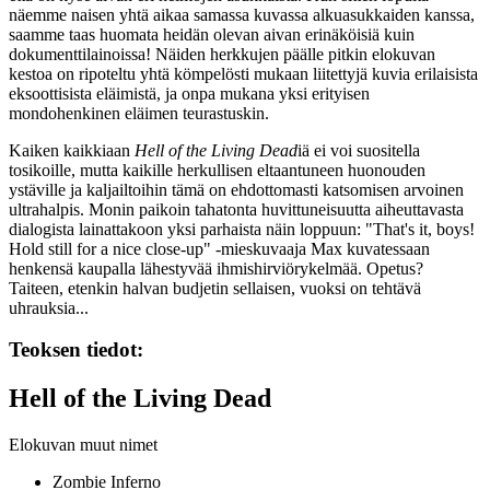
näemme naisen yhtä aikaa samassa kuvassa alkuasukkaiden kanssa,
saamme taas huomata heidän olevan aivan erinäköisiä kuin
dokumenttilainoissa! Näiden herkkujen päälle pitkin elokuvan
kestoa on ripoteltu yhtä kömpelösti mukaan liitettyjä kuvia erilaisista
eksoottisista eläimistä, ja onpa mukana yksi erityisen
mondohenkinen eläimen teurastuskin.
Kaiken kaikkiaan
Hell of the Living Dead
iä ei voi suositella
tosikoille, mutta kaikille herkullisen eltaantuneen huonouden
ystäville ja kaljailtoihin tämä on ehdottomasti katsomisen arvoinen
ultrahalpis. Monin paikoin tahatonta huvittuneisuutta aiheuttavasta
dialogista lainattakoon yksi parhaista näin loppuun:
"That's it, boys!
Hold still for a nice close‑up"
‑mieskuvaaja Max kuvatessaan
henkensä kaupalla lähestyvää ihmishirviörykelmää. Opetus?
Taiteen, etenkin halvan budjetin sellaisen, vuoksi on tehtävä
uhrauksia...
Teoksen tiedot:
Hell of the Living Dead
Elokuvan muut nimet
Zombie Inferno