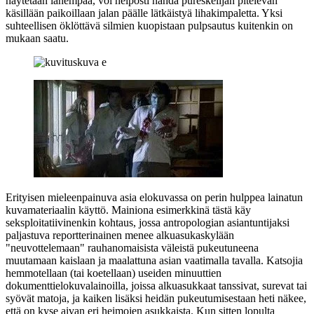
näytetään lähempää, voi helposti nähdä pureskelijan pitelevän
käsillään paikoillaan jalan päälle lätkäistyä lihakimpaletta. Yksi
suhteellisen öklöttävä silmien kuopistaan pulpsautus kuitenkin on
mukaan saatu.
Erityisen mieleenpainuva asia elokuvassa on perin hulppea lainatun
kuvamateriaalin käyttö. Mainiona esimerkkinä tästä käy
seksploitatiivinenkin kohtaus, jossa antropologian asiantuntijaksi
paljastuva reportterinainen menee alkuasukaskylään
"neuvottelemaan" rauhanomaisista väleistä pukeutuneena
muutamaan kaislaan ja maalattuna asian vaatimalla tavalla. Katsojia
hemmotellaan (tai koetellaan) useiden minuuttien
dokumenttielokuvalainoilla, joissa alkuasukkaat tanssivat, surevat tai
syövät matoja, ja kaiken lisäksi heidän pukeutumisestaan heti näkee,
että on kyse aivan eri heimojen asukkaista. Kun sitten lopulta