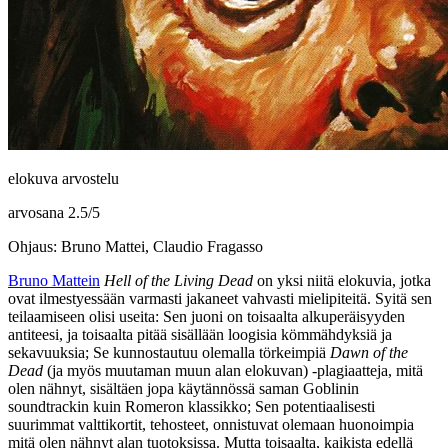
elokuva arvostelu
arvosana
2.5
/
5
Ohjaus: Bruno Mattei, Claudio Fragasso
Bruno Mattein
Hell of the Living Dead
on yksi niitä elokuvia, jotka
ovat ilmestyessään varmasti jakaneet vahvasti mielipiteitä. Syitä sen
teilaamiseen olisi useita: Sen juoni on toisaalta alkuperäisyyden
antiteesi, ja toisaalta pitää sisällään loogisia kömmähdyksiä ja
sekavuuksia; Se kunnostautuu olemalla törkeimpiä
Dawn of the
Dead
(ja myös muutaman muun alan elokuvan) ‑plagiaatteja, mitä
olen nähnyt, sisältäen jopa käytännössä saman
Goblinin
soundtrackin kuin
Romeron
klassikko; Sen potentiaalisesti
suurimmat valttikortit, tehosteet, onnistuvat olemaan huonoimpia
mitä olen nähnyt alan tuotoksissa. Mutta toisaalta, kaikista edellä