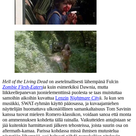
Hell of the Living Dead
on asetelmallisesti lähempänä Fulcin
Zombie Flesh-Eaters
ia kuin esimerkiksi Dawnia, mutta
liikkeellepanevan juonielementtinsä puolesta se taas muistuttaa
samoihin aikoihin kuvattua
Lenzin
Nightmare City
ä. Ja kun sen
musiikki, SWAT-ryhmän käyttö pääosassa, ja kuvaajamiehen
näyttelijän huomattava ulkonäöllinen samankaltaisuus
Tom Savinin
kanssa tuovat mieleen Romero-klassikon, voidaan sanoa että monta
on ammennuksen kohdetta tällä rainalla. Vaikutteiden antajistaan se
jää kuitenkin harmittavasti jälkeen tehosteissa, joista suurin osa on
aftermath-kamaa. Parissa kohdassa missä ihmisen mutustelua