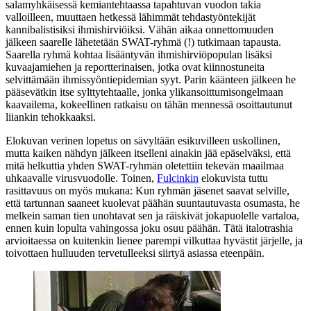
salamyhkäisessä kemiantehtaassa tapahtuvan vuodon takia
valloilleen, muuttaen hetkessä lähimmät tehdastyöntekijät
kannibalistisiksi ihmishirviöiksi. Vähän aikaa onnettomuuden
jälkeen saarelle lähetetään SWAT-ryhmä (!) tutkimaan tapausta.
Saarella ryhmä kohtaa lisääntyvän ihmishirviöpopulan lisäksi
kuvaajamiehen ja reportterinaisen, jotka ovat kiinnostuneita
selvittämään ihmissyöntiepidemian syyt. Parin käänteen jälkeen he
pääsevätkin itse sylttytehtaalle, jonka ylikansoittumisongelmaan
kaavailema, kokeellinen ratkaisu on tähän mennessä osoittautunut
liiankin tehokkaaksi.
Elokuvan verinen lopetus on sävyltään esikuvilleen uskollinen,
mutta kaiken nähdyn jälkeen itselleni ainakin jää epäselväksi, että
mitä helkuttia yhden SWAT-ryhmän oletettiin tekevän maailmaa
uhkaavalle virusvuodolle. Toinen,
Fulcinkin
elokuvista tuttu
rasittavuus on myös mukana: Kun ryhmän jäsenet saavat selville,
että tartunnan saaneet kuolevat päähän suuntautuvasta osumasta, he
melkein saman tien unohtavat sen ja räiskivät jokapuolelle vartaloa,
ennen kuin lopulta vahingossa joku osuu päähän. Tätä italotrashia
arvioitaessa on kuitenkin lienee parempi vilkuttaa hyvästit järjelle, ja
toivottaen hulluuden tervetulleeksi siirtyä asiassa eteenpäin.