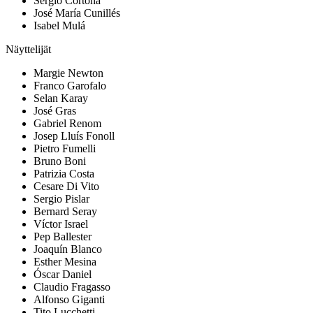
Sergio Cortona
José María Cunillés
Isabel Mulá
Näyttelijät
Margie Newton
Franco Garofalo
Selan Karay
José Gras
Gabriel Renom
Josep Lluís Fonoll
Pietro Fumelli
Bruno Boni
Patrizia Costa
Cesare Di Vito
Sergio Pislar
Bernard Seray
Víctor Israel
Pep Ballester
Joaquín Blanco
Esther Mesina
Óscar Daniel
Claudio Fragasso
Alfonso Giganti
Tito Lucchetti