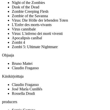
Night of the Zombies
Dusk of the Dead
Zombie Creeping Flesh
Zombie of the Savanna
Virus: Die Hölle der lebenden Toten
L'Enfer des morts-vivants
Virus cannibale
Virus: L'inferno dei morti viventi
Apocalipsis caníbal
Zombi 4
Zombi 5: Ultimate Nightmare
Ohjaaja
Bruno Mattei
Claudio Fragasso
Käsikirjoittaja
Claudio Fragasso
José María Cunillés
Rossella Drudi
producers