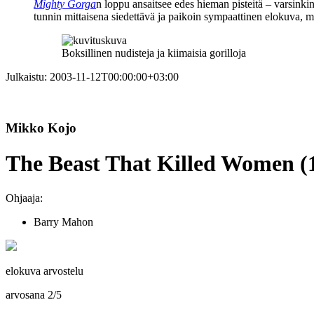
Mighty Gorga
n loppu ansaitsee edes hieman pisteitä – varsinki
tunnin mittaisena siedettävä ja paikoin sympaattinen elokuva, m
Boksillinen nudisteja ja kiimaisia gorilloja
Julkaistu:
2003-11-12T00:00:00+03:00
Mikko Kojo
The Beast That Killed Women (
Ohjaaja:
Barry Mahon
elokuva arvostelu
arvosana
2
/
5