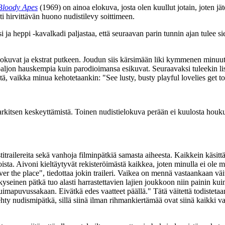
 Bloody Apes
(1969) on ainoa elokuva, josta olen kuullut jotain, joten jät
ti hirvittävän huono nudistilevy soittimeen.
i ja heppi ‑kavalkadi paljastaa, että seuraavan parin tunnin ajan tulee 
elokuvat ja ekstrat putkeen. Joudun siis kärsimään liki kymmenen minuu
jon hauskempia kuin parodioimansa esikuvat. Seuraavaksi tuleekin lisä
ytä, vaikka minua kehotetaankin:
"See lusty, busty playful lovelies get t
itsen keskeyttämistä. Toinen nudistielokuva perään ei kuulosta houkuttel
itrailereita sekä vanhoja filminpätkiä samasta aiheesta. Kaikkein käs
ista. Aivoni kieltäytyvät rekisteröimästä kaikkea, joten minulla ei ole mi
ver the place"
, tiedottaa jokin traileri. Vaikea on mennä vastaankaan vä
n kyseinen pätkä tuo alasti harrastettavien lajien joukkoon niin painin k
ä uimapuvussakaan. Eivätkä edes vaatteet päällä."
Tätä väitettä todisteta
hty nudismipätkä, sillä siinä ilman rihmankiertämää ovat siinä kaikki v