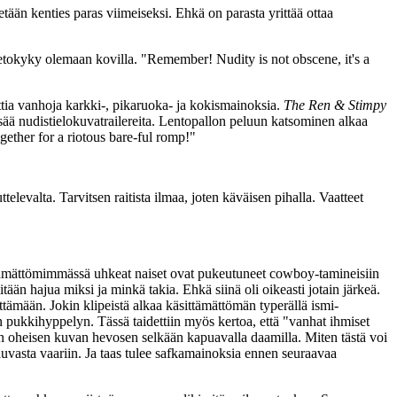
etään kenties paras viimeiseksi. Ehkä on parasta yrittää ottaa
sietokyky olemaan kovilla.
"Remember! Nudity is not obscene, it's a
ttia vanhoja karkki‑, pikaruoka‑ ja kokismainoksia.
The Ren & Stimpy
ä nudistielokuvatrailereita. Lentopallon peluun katsominen alkaa
ogether for a riotous bare‑ful romp!"
evalta. Tarvitsen raitista ilmaa, joten käväisen pihalla. Vaatteet
ittämättömimmässä uhkeat naiset ovat pukeutuneet cowboy-tamineisiin
tään hajua miksi ja minkä takia. Ehkä siinä oli oikeasti jotain järkeä.
ittämään. Jokin klipeistä alkaa käsittämättömän typerällä ismi-
uin pukkihyppelyn. Tässä taidettiin myös kertoa, että
"vanhat ihmiset
an oheisen kuvan hevosen selkään kapuavalla daamilla. Miten tästä voi
auvasta vaariin. Ja taas tulee safkamainoksia ennen seuraavaa