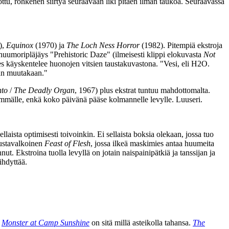
ottu, rohkenen siirtyä seuraavaan liki pitäen ilman taukoa. Seuraavassa
),
Equinox
(1970) ja
The Loch Ness Horror
(1982). Pitempiä ekstroja
huumoripläjäys "Prehistoric Daze" (ilmeisesti klippi elokuvasta
Not
s käyskentelee huonojen vitsien taustakuvastona.
"Vesi, eli H2O.
tään muutakaan."
nto
/
The Deadly Organ
, 1967) plus ekstrat tuntuu mahdottomalta.
mmälle, enkä koko päivänä pääse kolmannelle levylle. Luuseri.
laista optimisesti toivoinkin. Ei sellaista boksia olekaan, jossa tuo
mustavalkoinen
Feast of Flesh
, jossa ilkeä maskimies antaa huumeita
ut. Ekstroina tuolla levyllä on jotain naispainipätkiä ja tanssijan ja
ihdyttää.
.
Monster at Camp Sunshine
on sitä millä asteikolla tahansa.
The