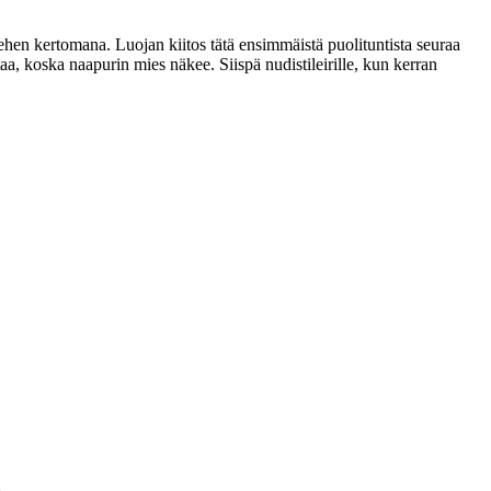
hen kertomana. Luojan kiitos tätä ensimmäistä puolituntista seuraa
taa, koska naapurin mies näkee. Siispä nudistileirille, kun kerran