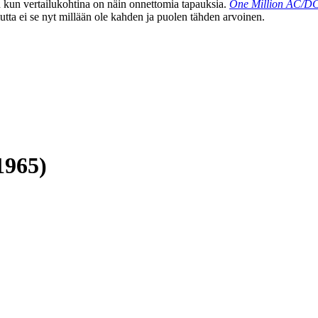
n kun vertailukohtina on näin onnettomia tapauksia.
One Million AC/D
utta ei se nyt millään ole kahden ja puolen tähden arvoinen.
1965)