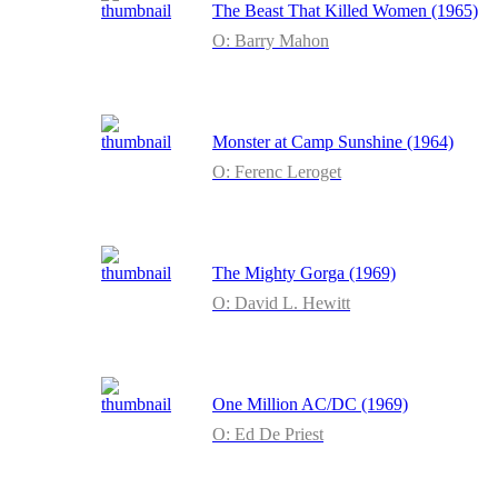
The Beast That Killed Women (1965)
O: Barry Mahon
Monster at Camp Sunshine (1964)
O: Ferenc Leroget
The Mighty Gorga (1969)
O: David L. Hewitt
One Million AC/DC (1969)
O: Ed De Priest