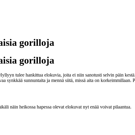
isia gorilloja
isia gorilloja
yyn tulee hankittua elokuvia, joita ei niin sanotusti selvin päin kestä.
pivaa synkkää sunnuntaita ja mennä siitä, missä aita on korkeimmillaan.
ikäli näin heikossa hapessa olevat elokuvat nyt enää voivat pilaantua.