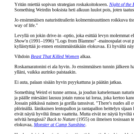
Yritän miettiä sopivan strategian roskakoitokseen.
Night of the
Something Weirdin boksista heti alkuun luulot pois, joten taatus
Jo ensimmäisen naturistitrailerin kolmeminuuttinen roikkuva tiss
way of life."
Levyllä on jokin drive‑in ‑optio, joka esittää levyn molemmat 
Show
'n (1991–1996) "Logs from Blammo" ‑mainospalat ovat pal
kyllästyttää jo ennen ensimmäistäkään elokuvaa. Ei hyvältä nä
Vihdoin
Beast That Killed Women
alkaa.
Roskamaratonini ei ala hyvin. Jo ensimmäisen tunnin jälkeen hark
ylläni, vaikka aurinko paistaakin.
Ei auta, palaan sisään hyvin psyykattuna ja päätän jatkaa.
Something Weird ei tunne armoa, ja joudun katselemaan naturist
ja päälle miesääni lausuu jotain runoa tai lorua, joka kertoo kano
Jossain pätkässä nainen ja gorilla tanssivat.
"There's nudes all o
plörinällä. Iänikuisen lentopallon ja rantapallon heittelyn sijaa
eivät näytä hyviltä ilman vaatteita. Mutta eivät ne näytä hyvilt
selvitä hengissä?
Back to Nature
(1955) on ilmeisen tosissaan te
elokuvaa,
Monster at Camp Sunshine
.