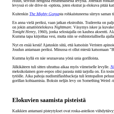
Huuh, selvisin hengissä ensimmäisestä levystä. Jotenkin rohkaist
levyssä ei ole drive‑in ‑optiota, joten ekstrat ja elokuva pitää k
Kuitenkin
The Mighty Gorga
sta rohkaistuneena siirryn saman t
En anna vielä periksi, vaan jatkan ekstroihin. Trailereita on pal
on jokin amatöörielokuva
Nightmare
. Väsymys iskee ja kuvakel
Tonight Henry
, 1960), jonka selostajalla on kauhea aksentti. Al
Kumma tapa kirjoittaa vesi, mutta niin se esihistoriallisella ajall
Nyt en enää kestä! Ajatuskin siitä, että katsoisin Veristen apino
Joudun antamaan periksi. Minussa ei ollut miestä katsomaan "B
Kumma kyllä en näe seuraavana yönä unia gorilloista.
Jälkikäteen tuli sitten uhrattua aikaa myös viimeiselle levylle.
Ni
meksikolainen gore-eepos olisi parasta mitä tarjolla on. En tos
tytöille. Aika pahoja nudismiflashbackeja tuli lentopallon peluun
gorillan kohtaamisia. Boksin neljäs levy on Something Weird ‑tra
Elokuvien saamista pisteistä
Kaikkien antamani pisteytykset ovat roska-asteikon viihdyttävy