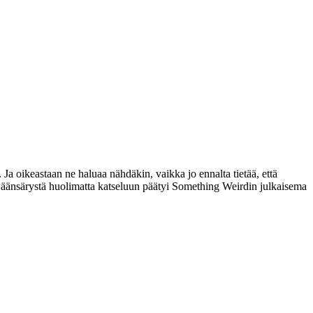
 Ja oikeastaan ne haluaa nähdäkin, vaikka jo ennalta tietää, että
 Päänsärystä huolimatta katseluun päätyi Something Weirdin julkaisema