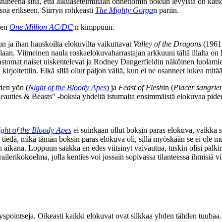
uneena siitä, että alkuasetelmiltaan onnettomin boksin levyistä on kats
atsoa erikseen. Siirryn rohkeasti
The Mighty Gorga
n pariin.
ien
One Million AC/DC
:n kimppuun.
jon ja ihan hauskoilta elokuvilta vaikuttavat
Valley of the Dragons
(1961
aan. Viimeinen naula roskaelokuvaharrastajan arkkuuni tältä illalta on 
astomat naiset uiskentelevat ja
Rodney Dangerfieldin
näköinen luolamie
a kirjoitettiin. Eikä sillä ollut paljon väliä, kun ei ne osanneet lukea mi
iden yön (
Night of the Bloody Apes
) ja
Feast of Flesh
in (
Placer sangrie
eauties & Beasts" ‑boksia yhdeltä istumalta ensimmäistä elokuvaa pide
ght of the Bloody Apes
ei suinkaan ollut boksin paras elokuva, vaikka sel
in tiedä, mikä tämän boksin paras elokuva oli, sillä myöskään se ei ole 
 aikana. Loppuun saakka en edes viitsinyt vaivautua, tuskin olisi palkinn
ilerikokoelma, jolla kenties voi jossain sopivassa tilanteessa ihmisiä vi
yspointseja. Oikeasti kaikki elokuvat ovat silkkaa yhden tähden tuubaa