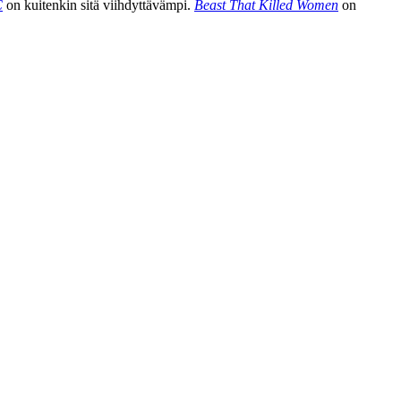
C
on kuitenkin sitä viihdyttävämpi.
Beast That Killed Women
on