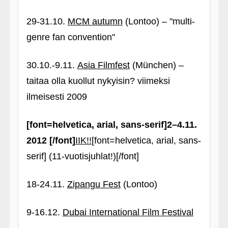
29-31.10.
MCM autumn
(Lontoo) – "multi-
genre fan convention"
30.10.-9.11.
Asia Filmfest
(München) –
taitaa olla kuollut nykyisin? viimeksi
ilmeisesti 2009
[font=helvetica, arial, sans-serif]2–4.11.
2012 [/font]
IIK!!
[font=helvetica, arial, sans-
serif] (11-vuotisjuhlat!)[/font]
18-24.11.
Zipangu Fest
(Lontoo)
9-16.12.
Dubai International Film Festival