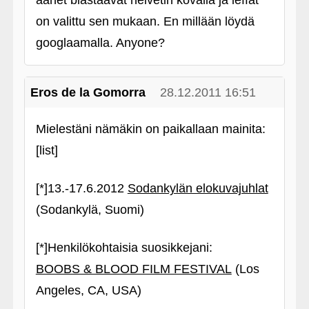
äänet blastaavat helvetin kovalla ja leffat
on valittu sen mukaan. En millään löydä
googlaamalla. Anyone?
Eros de la Gomorra
28.12.2011 16:51
Mielestäni nämäkin on paikallaan mainita:
[list]
[*]13.-17.6.2012
Sodankylän elokuvajuhlat
(Sodankylä, Suomi)
[*]Henkilökohtaisia suosikkejani:
BOOBS & BLOOD FILM FESTIVAL
(Los
Angeles, CA, USA)