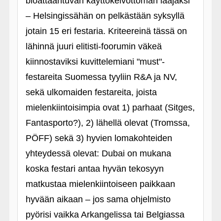
bloattaantuvan käyttökelvottoman laajaksi
– Helsingissähän on pelkästään syksyllä
jotain 15 eri festaria. Kriteereinä tässä on
lähinnä juuri elitisti-foorumin väkeä
kiinnostaviksi kuvittelemiani "must"-
festareita Suomessa tyyliin R&A ja NV,
sekä ulkomaiden festareita, joista
mielenkiintoisimpia ovat 1) parhaat (Sitges,
Fantasporto?), 2) lähellä olevat (Tromssa,
PÖFF) sekä 3) hyvien lomakohteiden
yhteydessä olevat: Dubai on mukana
koska festari antaa hyvän tekosyyn
matkustaa mielenkiintoiseen paikkaan
hyvään aikaan – jos sama ohjelmisto
pyörisi vaikka Arkangelissa tai Belgiassa