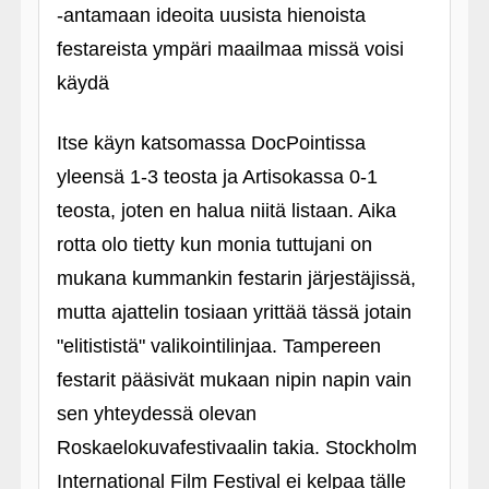
‑antamaan ideoita uusista hienoista
festareista ympäri maailmaa missä voisi
käydä
Itse käyn katsomassa DocPointissa
yleensä 1-3 teosta ja Artisokassa 0-1
teosta, joten en halua niitä listaan. Aika
rotta olo tietty kun monia tuttujani on
mukana kummankin festarin järjestäjissä,
mutta ajattelin tosiaan yrittää tässä jotain
"elitististä" valikointilinjaa. Tampereen
festarit pääsivät mukaan nipin napin vain
sen yhteydessä olevan
Roskaelokuvafestivaalin takia. Stockholm
International Film Festival ei kelpaa tälle