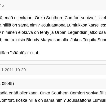
45
ä enää ollenkaan. Onko Southern Comfort sopiva fiilist
 niillä on sama nimi? Jouluaattona Lumiukkoa katselles
 niminen elokuva on tehty ja Urban Legendsin jatko-os
t, mutta joisin Bloody Marya samalla. Jokos Tequila Sunr
tään "sääntöjä" ollut.
.1.2011 10:29
 09:45)
adiä enää ollenkaan. Onko Southern Comfort sopiva fiili
omfort, koska niillä on sama nimi? Jouluaattona Lumiuk