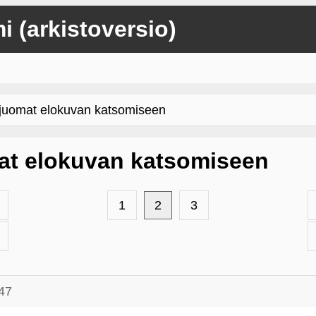
mi (arkistoversio)
yjuomat elokuvan katsomiseen
mat elokuvan katsomiseen
1
2
3
47