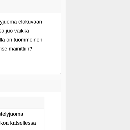
elyjuoma elokuvaan
sa juo vaikka
alla on tuommoinen
ise mainittiin?
stelyjuoma
koa katsellessa