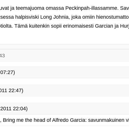
kuvat ja teemajuoma omassa Peckinpah-illassamme. Savu
auksessa halpisviski Long Johnia, joka omiin hienostumat
otiolta. Tämä kuitenkin sopii erinomaisesti Garcian ja Hur
43
07:27)
011 22:47)
2011 22:04)
 Bring me the head of Alfredo Garcia: savunmakuinen vi