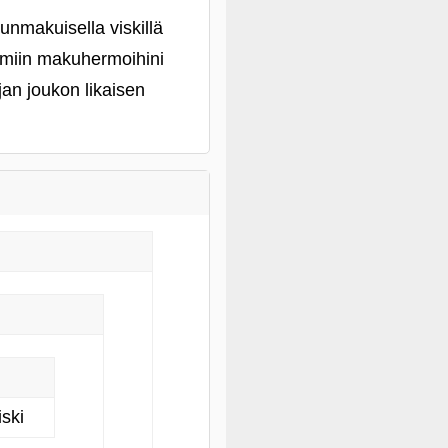
nmakuisella viskillä
tomiin makuhermoihini
jan joukon likaisen
ski