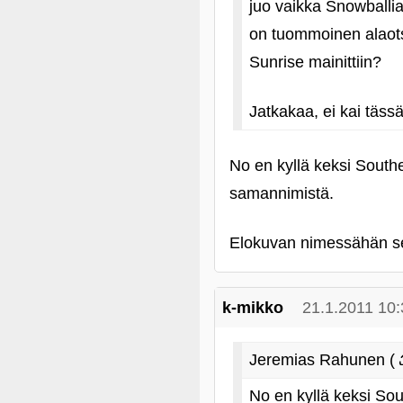
juo vaikka Snowballi
on tuommoinen alaots
Sunrise mainittiin?
Jatkakaa, ei kai tässä
No en kyllä keksi South
samannimistä.
Elokuvan nimessähän se o
k-mikko
21.1.2011 10:
Jeremias Rahunen (
No en kyllä keksi Sou