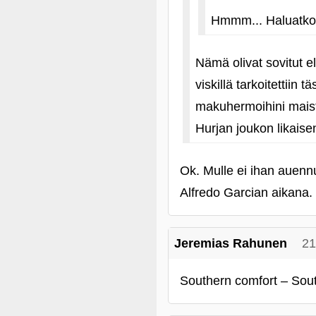
Hmmm... Haluatkos
Nämä olivat sovitut
viskillä tarkoitettii
makuhermoihini maistu
Hurjan joukon likais
Ok. Mulle ei ihan auennu
Alfredo Garcian aikana.
Jeremias Rahunen
21
Southern comfort – Sou