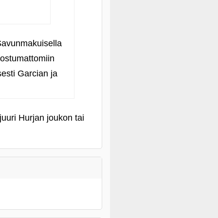
Savunmakuisella
enostumattomiin
esti Garcian ja
juuri Hurjan joukon tai