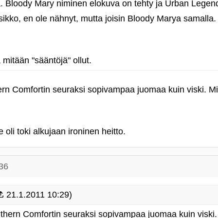
a. Bloody Mary niminen elokuva on tehty ja Urban Legend
ikko, en ole nähnyt, mutta joisin Bloody Marya samalla.
 mitään "sääntöjä" ollut.
ern Comfortin seuraksi sopivampaa juomaa kuin viski. Mik
li toki alkujaan ironinen heitto.
36
21.1.2011 10:29)
thern Comfortin seuraksi sopivampaa juomaa kuin viski. 