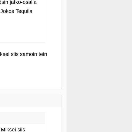
sin jatko-osalla
 Jokos Tequila
sei siis samoin tein
Miksei siis