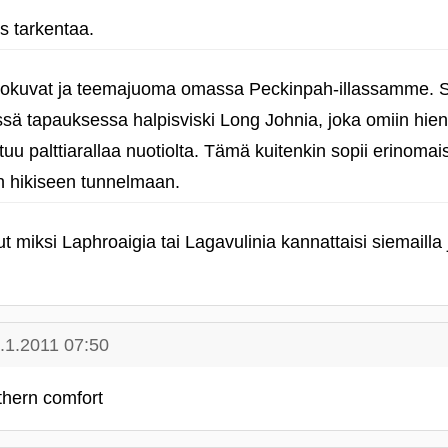
 tarkentaa.
 elokuvat ja teemajuoma omassa Peckinpah-illassamme. 
n tässä tapauksessa halpisviski Long Johnia, joka omiin hi
u palttiarallaa nuotiolta. Tämä kuitenkin sopii erinomais
en hikiseen tunnelmaan.
t miksi Laphroaigia tai Lagavulinia kannattaisi siemailla 
.1.2011 07:50
thern comfort