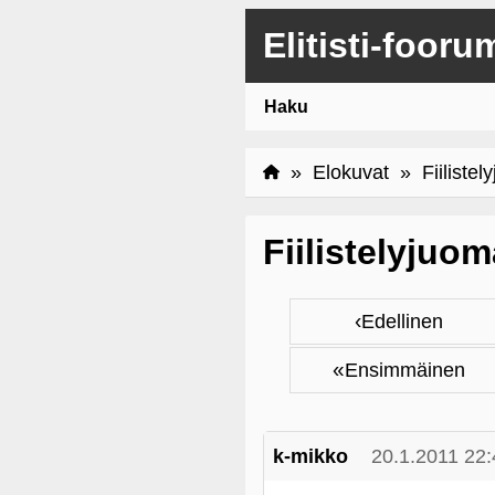
Elitisti-fooru
Haku
»
Elokuvat
» Fiilistel
Fiilistelyjuo
‹
Edellinen
«
Ensimmäinen
k-mikko
20.1.2011 22: