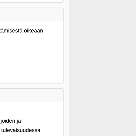
irtämisestä oikeaan
joiden ja
ut tulevaisuudessa