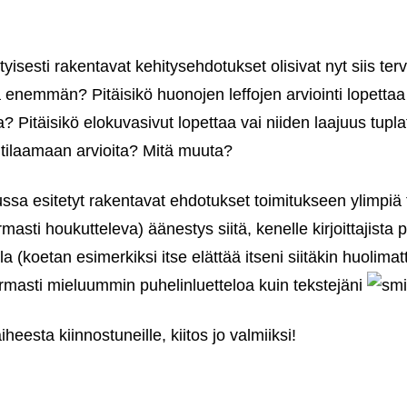
yisesti rakentavat kehitysehdotukset olisivat nyt siis terve
la enemmän? Pitäisikö huonojen leffojen arviointi lopettaa
? Pitäisikö elokuvasivut lopettaa vai niiden laajuus tupl
kaa tilaamaan arvioita? Mitä muuta?
jussa esitetyt rakentavat ehdotukset toimitukseen ylimpiä
asti houkutteleva) äänestys siitä, kenelle kirjoittajista pi
a (koetan esimerkiksi itse elättää itseni siitäkin huolimatt
armasti mieluummin puhelinluetteloa kuin tekstejäni
heesta kiinnostuneille, kiitos jo valmiiksi!