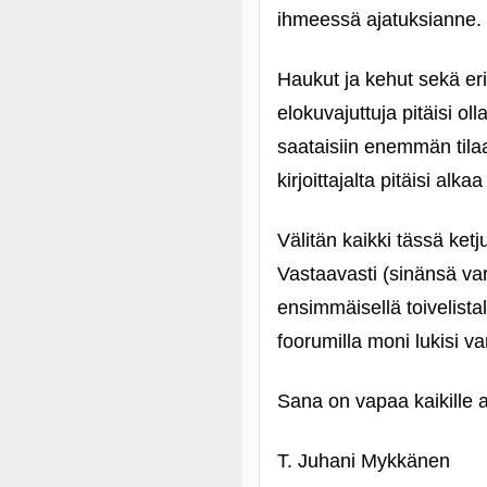
ihmeessä ajatuksianne.
Haukut ja kehut sekä erit
elokuvajuttuja pitäisi ol
saataisiin enemmän tilaa
kirjoittajalta pitäisi al
Välitän kaikki tässä ket
Vastaavasti (sinänsä varm
ensimmäisellä toivelistall
foorumilla moni lukisi v
Sana on vapaa kaikille ai
T. Juhani Mykkänen