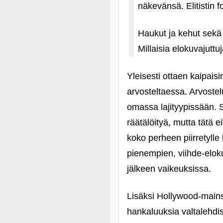
näkevänsä. Elitistin 
Haukut ja kehut sekä e
Millaisia elokuvajutt
Yleisesti ottaen kaipai
arvosteltaessa. Arvostel
omassa lajityypissään. S
räätälöityä, mutta tätä e
koko perheen piirretylle
pienempien, viihde-eloku
jälkeen vaikeuksissa.
Lisäksi Hollywood-mainst
hankaluuksia valtalehdist