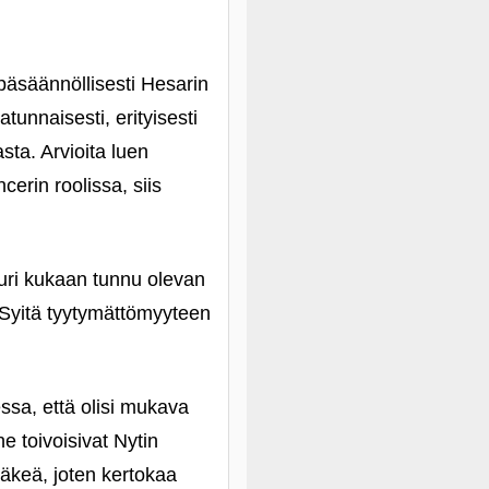
epäsäännöllisesti Hesarin
atunnaisesti, erityisesti
sta. Arvioita luen
cerin roolissa, siis
uuri kukaan tunnu olevan
). Syitä tyytymättömyyteen
ssa, että olisi mukava
he toivoisivat Nytin
väkeä, joten kertokaa