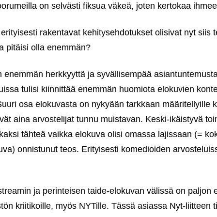
foorumeilla on selvästi fiksua väkeä, joten kertokaa ihme
rityisesti rakentavat kehitysehdotukset olisivat nyt siis te
uja pitäisi olla enemmän?
sin enemmän herkkyyttä ja syvällisempää asiantuntemust
uissa tulisi kiinnittää enemmän huomiota elokuvien konte
uuri osa elokuvasta on nykyään tarkkaan määritellyille k
ivät aina arvostelijat tunnu muistavan. Keski-ikäistyvä toim
 kaksi tähteä vaikka elokuva olisi omassa lajissaan (= kok
va) onnistunut teos. Erityisesti komedioiden arvosteluis
reamin ja perinteisen taide-elokuvan välissä on paljon el
ön kriitikoille, myös NYTille. Tässä asiassa Nyt-liitteen t