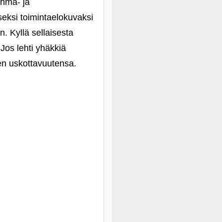
yhmä- ja
iseksi toimintaelokuvaksi
. Kyllä sellaisesta
 Jos lehti yhäkkiä
en uskottavuutensa.