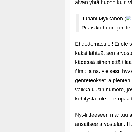
aivan yhtä huono kuin vi
Juhani Mykkänen (
Pitäisikö huonojen lef
Ehdottomasti ei! Ei ole 
kaksi tähteä, sen arvoste
kädessä siihen että tilaa 
filmit ja ns. yleisesti hy
genreteokset ja pienten
vaikka uusin numero, jo
kehitystä tule enempää 
Nyt-liitteeseen mahtuu a
ansaitsee arvostelun. H