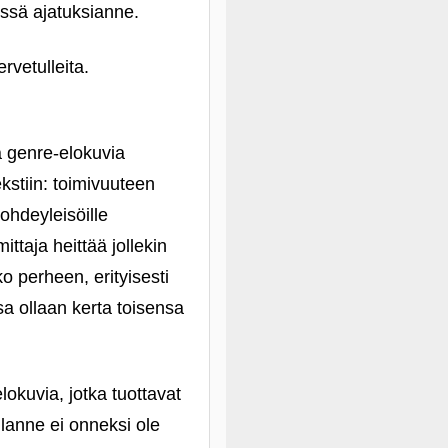
essä ajatuksianne.
rvetulleita.
a genre-elokuvia
kstiin: toimivuuteen
ohdeyleisöille
ittaja heittää jollekin
o perheen, erityisesti
sa ollaan kerta toisensa
okuvia, jotka tuottavat
ilanne ei onneksi ole