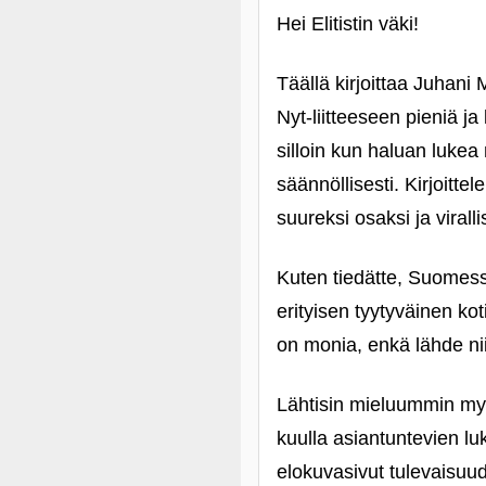
Hei Elitistin väki!
Täällä kirjoittaa Juhani
Nyt-liitteeseen pieniä ja
silloin kun haluan lukea 
säännöllisesti. Kirjoitt
suureksi osaksi ja viralli
Kuten tiedätte, Suomess
erityisen tyytyväinen kot
on monia, enkä lähde n
Lähtisin mieluummin myö
kuulla asiantuntevien luk
elokuvasivut tulevaisuud