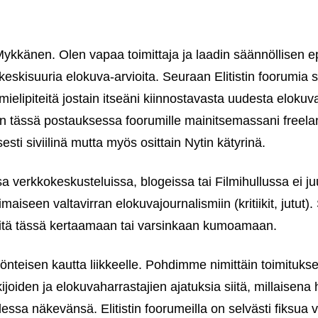
 Mykkänen. Olen vapaa toimittaja ja laadin säännöllisen 
 keskisuuria elokuva-arvioita. Seuraan Elitistin foorumia s
mielipiteitä jostain itseäni kiinnostavasta uudesta elokuva
elen tässä postauksessa foorumille mainitsemassani freelan
sesti siviilinä mutta myös osittain Nytin kätyrinä.
a verkkokeskusteluissa, blogeissa tai Filmihullussa ei j
imaiseen valtavirran elokuvajournalismiin (kritiikit, jutut
iitä tässä kertaamaan tai varsinkaan kumoamaan.
nteisen kautta liikkeelle. Pohdimme nimittäin toimitukse
ijoiden ja elokuvaharrastajien ajatuksia siitä, millaisena 
essa näkevänsä. Elitistin foorumeilla on selvästi fiksua 