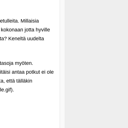
tulleita. Millaisia
 kokonaan jotta hyville
ata? Keneltä uudelta
 tasoja myöten.
täisi antaa potkut ei ole
a, että tälläkin
).