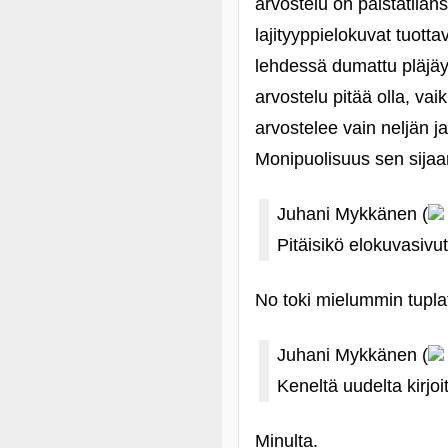
arvostelu on palstatilan
lajityyppielokuvat tuotta
lehdessä dumattu pläjäy
arvostelu pitää olla, va
arvostelee vain neljän 
Monipuolisuus sen sijaan
Juhani Mykkänen (
Pitäisikö elokuvasivut
No toki mielummin tuplat
Juhani Mykkänen (
Keneltä uudelta kirjoi
Minulta.