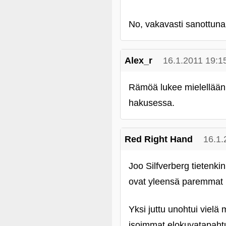
No, vakavasti sanottuna
Alex_r
16.1.2011 19:1
Rämöä lukee mielellään,
hakusessa.
Red Right Hand
16.1.
Joo Silfverberg tietenki
ovat yleensä paremmat k
Yksi juttu unohtui vielä 
isoimmat elokuvatapahtum