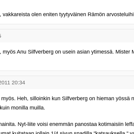
, vakkareista olen eniten tyytyväinen Rämön arvosteluihi
5
 myös Anu Silfverberg on usein asian ytimessä. Mister
2011 20:34
n myös. Heh, silloinkin kun Silfverberg on hieman yössä n
uin monilla muilla.
mainita. Nyt-liite voisi enemmän panostaa kotimaisiin leff
at kuitataan jollain 1/4 sivun snadilla "katsauksella," va