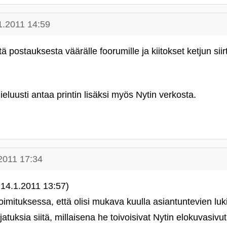
1.2011 14:59
tä postauksesta väärälle foorumille ja kiitokset ketjun si
ieluusti antaa printin lisäksi myös Nytin verkosta.
2011 17:34
14.1.2011 13:57)
imituksessa, että olisi mukava kuulla asiantuntevien luki
atuksia siitä, millaisena he toivoisivat Nytin elokuvasiv