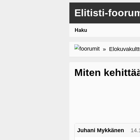
Elitisti-fooru
Haku
»
Elokuvakultt
Miten kehittä
Juhani Mykkänen
14.