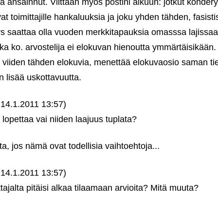
sa ansainnut. Viittaan myös postini alkuun: jotkut kohder
vat toimittajille hankaluuksia ja joku yhden tähden, fasist
s saattaa olla vuoden merkkitapauksia omasssa lajissaan
ikka ko. arvostelija ei elokuvan hienoutta ymmärtäisikään.
ja viiden tähden elokuvia, menettää elokuvaosio saman ti
 lisää uskottavuutta.
14.1.2011 13:57)
 lopettaa vai niiden laajuus tuplata?
a, jos nämä ovat todellisia vaihtoehtoja...
14.1.2011 13:57)
ttajalta pitäisi alkaa tilaamaan arvioita? Mitä muuta?