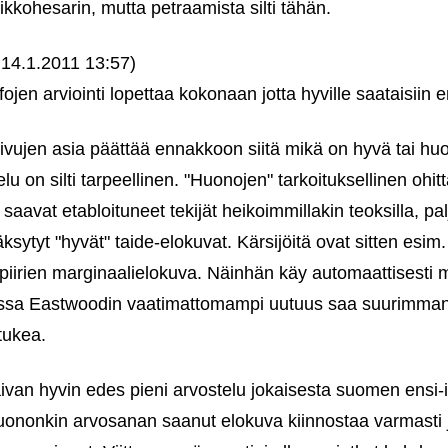
ikkohesarin, mutta petraamista silti tähän.
14.1.2011 13:57)
fojen arviointi lopettaa kokonaan jotta hyville saataisiin
sivujen asia päättää ennakkoon siitä mikä on hyvä tai huon
lu on silti tarpeellinen. "Huonojen" tarkoituksellinen ohi
saavat etabloituneet tekijät heikoimmillakin teoksilla, palj
väksytyt "hyvät" taide-elokuvat. Kärsijöitä ovat sitten esim.
 piirien marginaalielokuva. Näinhän käy automaattisesti
ssa Eastwoodin vaatimattomampi uutuus saa suurimman til
tukea.
ivan hyvin edes pieni arvostelu jokaisesta suomen ensi-i
uononkin arvosanan saanut elokuva kiinnostaa varmasti jo