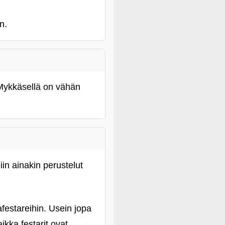
n.
 Mykkäsellä on vähän
iin ainakin perustelut
afestareihin. Usein jopa
ikka festarit ovat