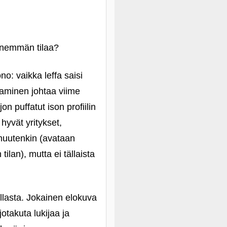
 enemmän tilaa?
o: vaikka leffa saisi
ttaminen johtaa viime
on puffatut ison profiilin
 hyvät yritykset,
 muutenkin (avataan
an), mutta ei tällaista
llasta. Jokainen elokuva
takuta lukijaa ja