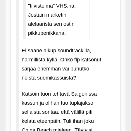
"tiivistelmä" VHS:nä.
Jostain marketin
alelaarista sen ostin
pikkupenikkana.
Ei saane alkup soundtrackilla,
harmillista kyllä. Onko flp katsonut
sarjaa enemmän vai puhutko
noista suomikassuista?
Katsoin tuon tehtävä Saigonissa
kassun ja olihan tuo tuplajakso
sellaista sontaa, että välillä piti
kelata eteenpäin. Tuli ihan joku
China Beach mieleen. Täytyisi