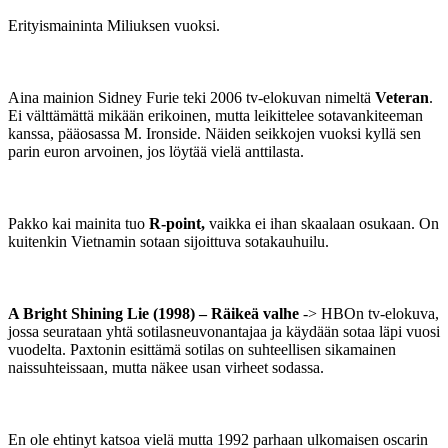
Erityismaininta Miliuksen vuoksi.
Aina mainion Sidney Furie teki 2006 tv-elokuvan nimeltä
Veteran
.
Ei välttämättä mikään erikoinen, mutta leikittelee sotavankiteeman
kanssa, pääosassa M. Ironside. Näiden seikkojen vuoksi kyllä sen
parin euron arvoinen, jos löytää vielä anttilasta.
Pakko kai mainita tuo
R-point,
vaikka ei ihan skaalaan osukaan. On
kuitenkin Vietnamin sotaan sijoittuva sotakauhuilu.
A Bright Shining Lie (1998) – Räikeä valhe
-> HBOn tv-elokuva,
jossa seurataan yhtä sotilasneuvonantajaa ja käydään sotaa läpi vuosi
vuodelta. Paxtonin esittämä sotilas on suhteellisen sikamainen
naissuhteissaan, mutta näkee usan virheet sodassa.
En ole ehtinyt katsoa vielä mutta 1992 parhaan ulkomaisen oscarin