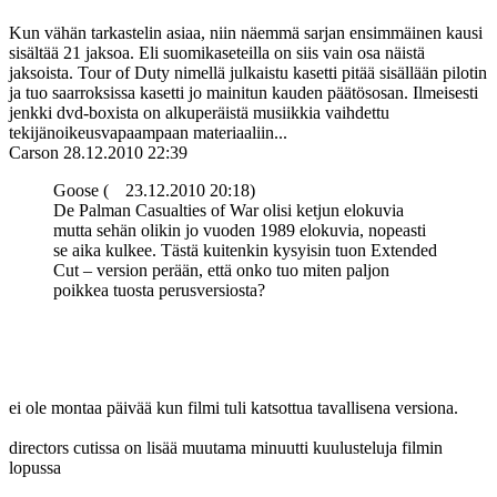
Kun vähän tarkastelin asiaa, niin näemmä sarjan ensimmäinen kausi
sisältää 21 jaksoa. Eli suomikaseteilla on siis vain osa näistä
jaksoista. Tour of Duty nimellä julkaistu kasetti pitää sisällään pilotin
ja tuo saarroksissa kasetti jo mainitun kauden päätösosan. Ilmeisesti
jenkki dvd-boxista on alkuperäistä musiikkia vaihdettu
tekijänoikeusvapaampaan materiaaliin...
Carson
28.12.2010 22:39
Goose (
23.12.2010 20:18)
De Palman Casualties of War olisi ketjun elokuvia
mutta sehän olikin jo vuoden 1989 elokuvia, nopeasti
se aika kulkee. Tästä kuitenkin kysyisin tuon Extended
Cut – version perään, että onko tuo miten paljon
poikkea tuosta perusversiosta?
ei ole montaa päivää kun filmi tuli katsottua tavallisena versiona.
directors cutissa on lisää muutama minuutti kuulusteluja filmin
lopussa