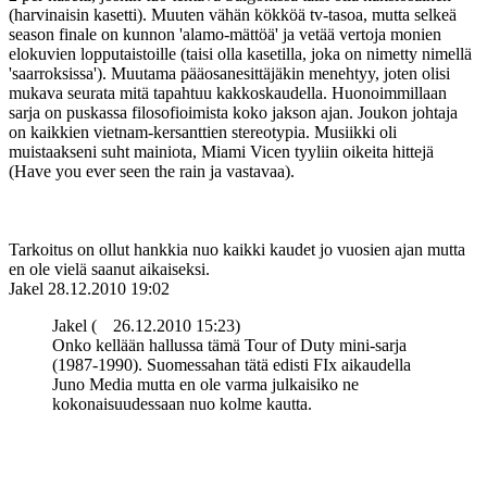
(harvinaisin kasetti). Muuten vähän kökköä tv-tasoa, mutta selkeä
season finale on kunnon 'alamo-mättöä' ja vetää vertoja monien
elokuvien lopputaistoille (taisi olla kasetilla, joka on nimetty nimellä
'saarroksissa'). Muutama pääosanesittäjäkin menehtyy, joten olisi
mukava seurata mitä tapahtuu kakkoskaudella. Huonoimmillaan
sarja on puskassa filosofioimista koko jakson ajan. Joukon johtaja
on kaikkien vietnam-kersanttien stereotypia. Musiikki oli
muistaakseni suht mainiota, Miami Vicen tyyliin oikeita hittejä
(Have you ever seen the rain ja vastavaa).
Tarkoitus on ollut hankkia nuo kaikki kaudet jo vuosien ajan mutta
en ole vielä saanut aikaiseksi.
Jakel
28.12.2010 19:02
Jakel (
26.12.2010 15:23)
Onko kellään hallussa tämä Tour of Duty mini-sarja
(1987-1990). Suomessahan tätä edisti FIx aikaudella
Juno Media mutta en ole varma julkaisiko ne
kokonaisuudessaan nuo kolme kautta.