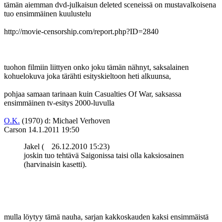
tämän aiemman dvd-julkaisun deleted sceneissä on mustavalkoisena
tuo ensimmäinen kuulustelu
http://movie-censorship.com/report.php?ID=2840
tuohon filmiin liittyen onko joku tämän nähnyt, saksalainen
kohuelokuva joka tärähti esityskieltoon heti alkuunsa,
pohjaa samaan tarinaan kuin Casualties Of War, saksassa
ensimmäinen tv-esitys 2000-luvulla
O.K.
(1970) d: Michael Verhoven
Carson
14.1.2011 19:50
Jakel (
26.12.2010 15:23)
joskin tuo tehtävä Saigonissa taisi olla kaksiosainen
(harvinaisin kasetti).
mulla löytyy tämä nauha, sarjan kakkoskauden kaksi ensimmäistä