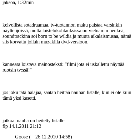
jaksoa, 1:32min
kelvollista sotadraamaa, tv-tuotannon maku paistaa varsinkin
näyttelijöissä, mutta taistelukohtauksissa on vietnamin henkeä,
soundtrackina soi born to be wildia ja muuta aikalaismusaa, nämä
siis korvattu jollain muzakilla dvd-versioon.
kannessa loistava mainosteksti: "filmi jota ei uskallettu näyttää
ruotsin tv:ssä!"
jos joku tätä halajaa, saatan heittää nauhan listalle, kun ei ole kuin
tämä yksi kasetti.
jatkoa: nauha on heitetty listalle
flp
14.1.2011 21:12
Goose (
26.12.2010 14:58)