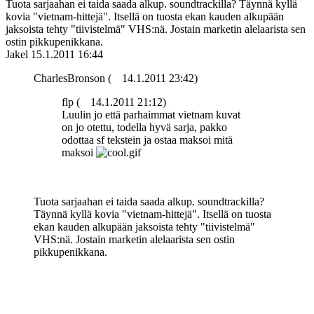
Tuota sarjaahan ei taida saada alkup. soundtrackilla? Täynnä kyllä
kovia "vietnam-hittejä". Itsellä on tuosta ekan kauden alkupään
jaksoista tehty "tiivistelmä" VHS:nä. Jostain marketin alelaarista sen
ostin pikkupenikkana.
Jakel
15.1.2011 16:44
CharlesBronson (
14.1.2011 23:42)
flp (
14.1.2011 21:12)
Luulin jo että parhaimmat vietnam kuvat
on jo otettu, todella hyvä sarja, pakko
odottaa sf tekstein ja ostaa maksoi mitä
maksoi
Tuota sarjaahan ei taida saada alkup. soundtrackilla?
Täynnä kyllä kovia "vietnam-hittejä". Itsellä on tuosta
ekan kauden alkupään jaksoista tehty "tiivistelmä"
VHS:nä. Jostain marketin alelaarista sen ostin
pikkupenikkana.