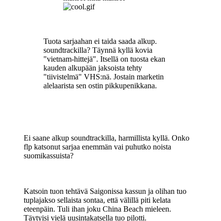
Tuota sarjaahan ei taida saada alkup.
soundtrackilla? Täynnä kyllä kovia
"vietnam-hittejä". Itsellä on tuosta ekan
kauden alkupään jaksoista tehty
"tiivistelmä" VHS:nä. Jostain marketin
alelaarista sen ostin pikkupenikkana.
Ei saane alkup soundtrackilla, harmillista kyllä. Onko
flp katsonut sarjaa enemmän vai puhutko noista
suomikassuista?
Katsoin tuon tehtävä Saigonissa kassun ja olihan tuo
tuplajakso sellaista sontaa, että välillä piti kelata
eteenpäin. Tuli ihan joku China Beach mieleen.
Täytyisi vielä uusintakatsella tuo pilotti.