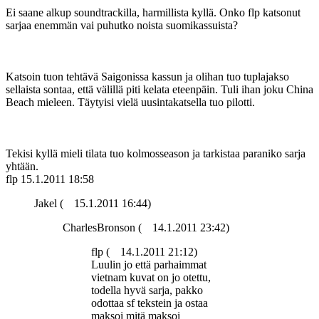
Ei saane alkup soundtrackilla, harmillista kyllä. Onko flp katsonut
sarjaa enemmän vai puhutko noista suomikassuista?
Katsoin tuon tehtävä Saigonissa kassun ja olihan tuo tuplajakso
sellaista sontaa, että välillä piti kelata eteenpäin. Tuli ihan joku China
Beach mieleen. Täytyisi vielä uusintakatsella tuo pilotti.
Tekisi kyllä mieli tilata tuo kolmosseason ja tarkistaa paraniko sarja
yhtään.
flp
15.1.2011 18:58
Jakel (
15.1.2011 16:44)
CharlesBronson (
14.1.2011 23:42)
flp (
14.1.2011 21:12)
Luulin jo että parhaimmat
vietnam kuvat on jo otettu,
todella hyvä sarja, pakko
odottaa sf tekstein ja ostaa
maksoi mitä maksoi