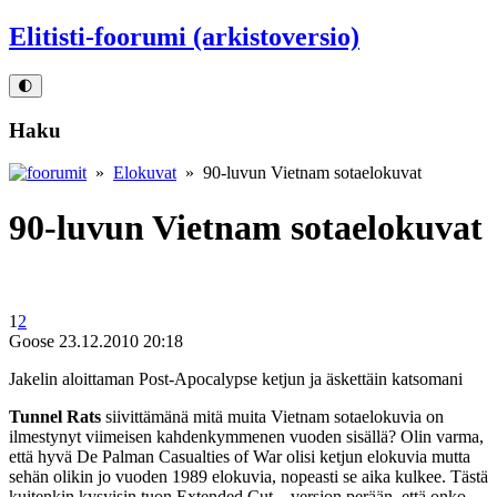
Elitisti-foorumi (arkistoversio)
🌓
Haku
»
Elokuvat
» 90-luvun Vietnam sotaelokuvat
90-luvun Vietnam sotaelokuvat
1
2
Goose
23.12.2010 20:18
Jakelin aloittaman Post-Apocalypse ketjun ja äskettäin katsomani
Tunnel Rats
siivittämänä mitä muita Vietnam sotaelokuvia on
ilmestynyt viimeisen kahdenkymmenen vuoden sisällä? Olin varma,
että hyvä De Palman Casualties of War olisi ketjun elokuvia mutta
sehän olikin jo vuoden 1989 elokuvia, nopeasti se aika kulkee. Tästä
kuitenkin kysyisin tuon Extended Cut – version perään, että onko