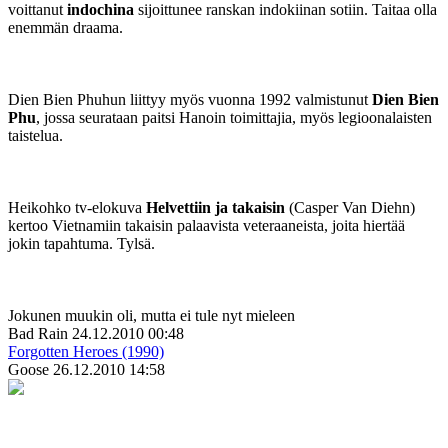
voittanut
indochina
sijoittunee ranskan indokiinan sotiin. Taitaa olla
enemmän draama.
Dien Bien Phuhun liittyy myös vuonna 1992 valmistunut
Dien Bien
Phu
, jossa seurataan paitsi Hanoin toimittajia, myös legioonalaisten
taistelua.
Heikohko tv-elokuva
Helvettiin ja takaisin
(Casper Van Diehn)
kertoo Vietnamiin takaisin palaavista veteraaneista, joita hiertää
jokin tapahtuma. Tylsä.
Jokunen muukin oli, mutta ei tule nyt mieleen
Bad Rain
24.12.2010 00:48
Forgotten Heroes (1990)
Goose
26.12.2010 14:58