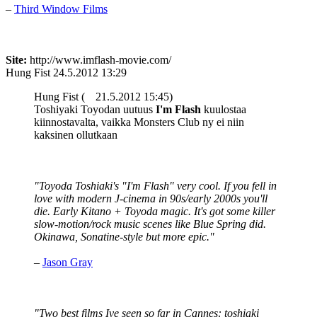
–
Third Window Films
Site:
http://www.imflash-movie.com/
Hung Fist
24.5.2012 13:29
Hung Fist (
21.5.2012 15:45)
Toshiyaki Toyodan uutuus
I'm Flash
kuulostaa
kiinnostavalta, vaikka Monsters Club ny ei niin
kaksinen ollutkaan
"Toyoda Toshiaki's "I'm Flash" very cool. If you fell in
love with modern J-cinema in 90s/early 2000s you'll
die. Early Kitano + Toyoda magic. It's got some killer
slow-motion/rock music scenes like Blue Spring did.
Okinawa, Sonatine-style but more epic."
–
Jason Gray
"Two best films Ive seen so far in Cannes: toshiaki