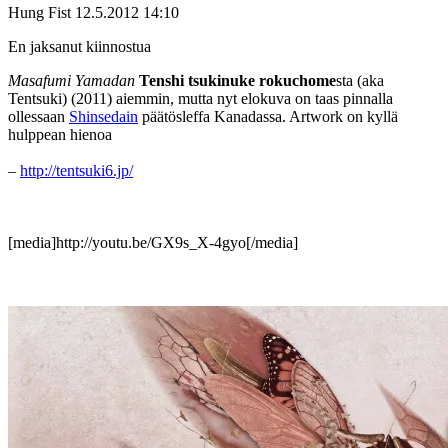
Hung Fist
12.5.2012 14:10
En jaksanut kiinnostua
Masafumi Yamadan
Tenshi tsukinuke rokuchome
sta (aka
Tentsuki) (2011) aiemmin, mutta nyt elokuva on taas pinnalla
ollessaan
Shinsedain
päätösleffa Kanadassa. Artwork on kyllä
hulppean hienoa
–
http://tentsuki6.jp/
[media]http://youtu.be/GX9s_X-4gyo[/media]