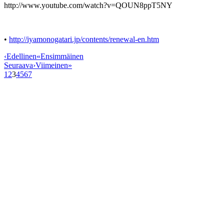
http://www.youtube.com/watch?v=QOUN8ppT5NY
•
http://iyamonogatari.jp/contents/renewal-en.htm
‹
Edellinen
«
Ensimmäinen
Seuraava
›
Viimeinen
»
1
2
3
4
5
6
7