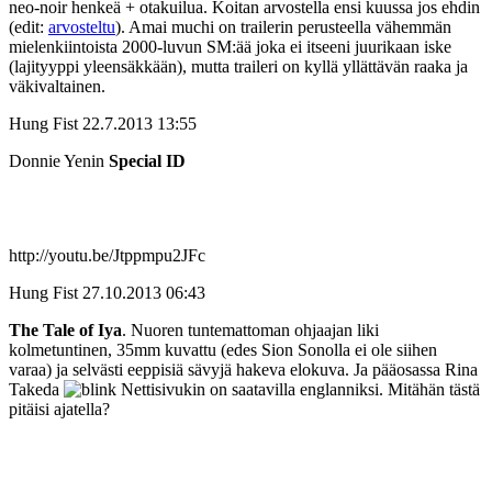
neo-noir henkeä + otakuilua. Koitan arvostella ensi kuussa jos ehdin
(edit:
arvosteltu
). Amai muchi on trailerin perusteella vähemmän
mielenkiintoista 2000-luvun SM:ää joka ei itseeni juurikaan iske
(lajityyppi yleensäkkään), mutta traileri on kyllä yllättävän raaka ja
väkivaltainen.
Hung Fist
22.7.2013 13:55
Donnie Yenin
Special ID
http://youtu.be/Jtppmpu2JFc
Hung Fist
27.10.2013 06:43
The Tale of Iya
. Nuoren tuntemattoman ohjaajan liki
kolmetuntinen, 35mm kuvattu (edes Sion Sonolla ei ole siihen
varaa) ja selvästi eeppisiä sävyjä hakeva elokuva. Ja pääosassa Rina
Takeda
Nettisivukin on saatavilla englanniksi. Mitähän tästä
pitäisi ajatella?