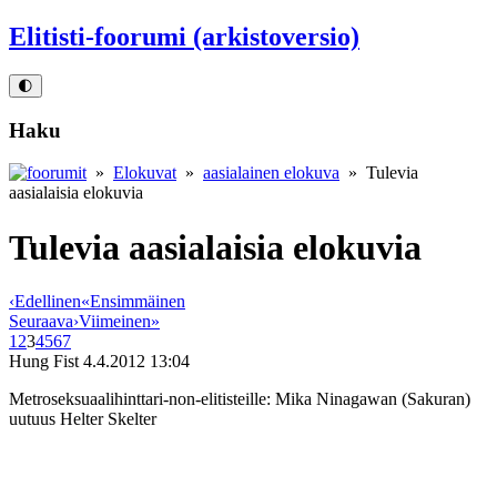
Elitisti-foorumi (arkistoversio)
🌓
Haku
»
Elokuvat
»
aasialainen elokuva
» Tulevia
aasialaisia elokuvia
Tulevia aasialaisia elokuvia
‹
Edellinen
«
Ensimmäinen
Seuraava
›
Viimeinen
»
1
2
3
4
5
6
7
Hung Fist
4.4.2012 13:04
Metroseksuaalihinttari-non-elitisteille: Mika Ninagawan (Sakuran)
uutuus Helter Skelter