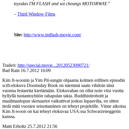
toyodas I'M FLASH and soi cheungs MOTORWAY."
–
Third Window Films
Site:
http://www.imflash-movie.com/
Traileri:
http://special.movie...20120523090721/
Bad Rain
16.7.2012 16:09
Kim Ji-woonin ja Yim Pil-sungin ohjaama kolmen erillisen episodin
scifi-elokuva Doomsday Book on näemmä saatu vihdoin tänä
vuonna festareita kiertämään. Elokuvahan on ollut noin viisi vuotta
hyllyllä tuotantoyhtiön rahapulan takia. Buddhistirobotit ja
maailmanlopun skenaariot vaikuttivat joskus lupaavilta, en sitten
tiedä mitä vuosien seisottaminen on tehnyt projektille. Viime aikoina
Kim Ji-woon on kai tehnyt elokuvaa USA:ssa Schwarzeneggerin
kanssa.
Matti Erholtz
25.7.2012 21:56