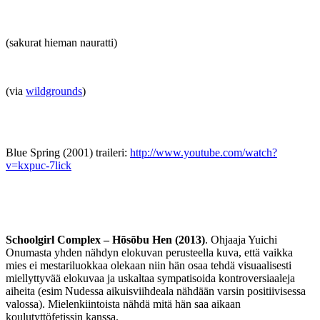
(sakurat hieman nauratti)
(via
wildgrounds
)
Blue Spring (2001) traileri:
http://www.youtube.com/watch?
v=kxpuc-7lick
Schoolgirl Complex – Hōsōbu Hen (2013)
. Ohjaaja Yuichi
Onumasta yhden nähdyn elokuvan perusteella kuva, että vaikka
mies ei mestariluokkaa olekaan niin hän osaa tehdä visuaalisesti
miellyttyvää elokuvaa ja uskaltaa sympatisoida kontroversiaaleja
aiheita (esim Nudessa aikuisviihdeala nähdään varsin positiivisessa
valossa). Mielenkiintoista nähdä mitä hän saa aikaan
koulutyttöfetissin kanssa.