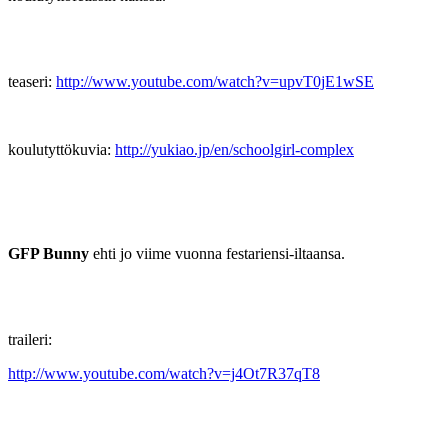
teaseri:
http://www.youtube.com/watch?v=upvT0jE1wSE
koulutyttökuvia:
http://yukiao.jp/en/schoolgirl-complex
GFP Bunny
ehti jo viime vuonna festariensi-iltaansa.
traileri:
http://www.youtube.com/watch?v=j4Ot7R37qT8