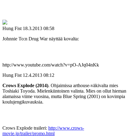
Hung Fist
18.3.2013 08:58
Johnnie To:n Drug War näyttää kovalta:
http://www.youtube.com/watch?v=pO-AJq04nKk
Hung Fist
12.4.2013 08:12
Crows Explode (2014)
. Ohjaimissa arthouse-väkivalta mies
Toshiaki Toyoda. Mielenkiintoinen valinta. Mies on ollut hieman
alamaissa viime vuosina, mutta Blue Spring (2001) on kovimpia
koulujengikuvauksia.
Crows Explode traileri:
http://www.crows-
movie.jp/trailer/promo.html