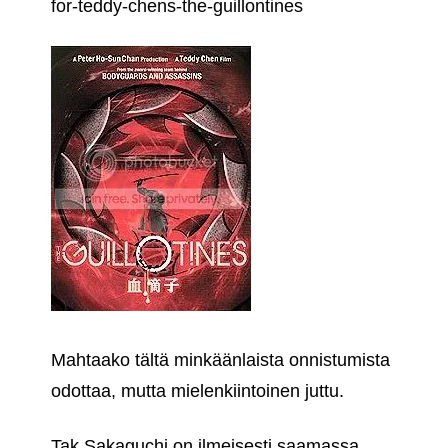
for-teddy-chens-the-guillontines
Mahtaako tältä minkäänlaista onnistumista
odottaa, mutta mielenkiintoinen juttu.
Tak Sakaguchi on ilmeisesti saamassa