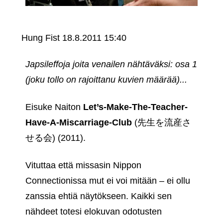
Hung Fist
18.8.2011 15:40
Japsileffoja joita venailen nähtäväksi: osa 1
(joku tollo on rajoittanu kuvien määrää)...
Eisuke Naiton
Let’s-Make-The-Teacher-
Have-A-Miscarriage-Club
(先生を流産さ
せる会) (2011).
Vituttaa että missasin Nippon
Connectionissa mut ei voi mitään – ei ollu
zanssia ehtiä näytökseen. Kaikki sen
nähdeet totesi elokuvan odotusten