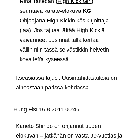
Rina Takedan (
High Kick Girl
)
seuraava karate-elokuva
KG
.
Ohjaajana High Kickin käsikirjoittaja
(jaa). Jos tajuaa jättää High Kickiä
vaivanneet uusinnat tällä kertaa
väliin niin tässä selvästikkin helvetin
kova leffa kyseessä.
Itseasiassa tajusi. Uusintahidastuksia on
ainoastaan parissa kohdassa.
Hung Fist
16.8.2011 00:46
Kaneto Shindo on ohjannut uuden
elokuvan – jätkähän on vasta 99-vuotias ja