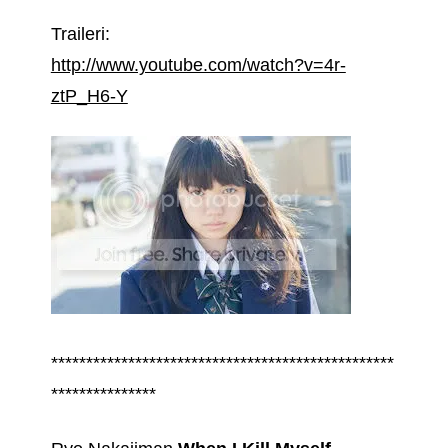
Traileri:
http://www.youtube.com/watch?v=4r-
ztP_H6-Y
*************************************************
***************