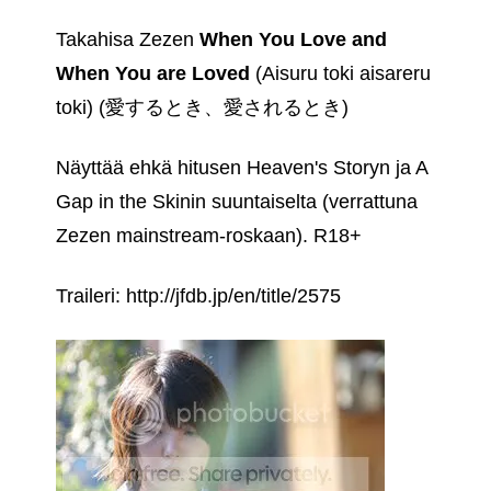
Takahisa Zezen
When You Love and
When You are Loved
(Aisuru toki aisareru
toki) (愛するとき、愛されるとき)
Näyttää ehkä hitusen Heaven's Storyn ja A
Gap in the Skinin suuntaiselta (verrattuna
Zezen mainstream-roskaan). R18+
Traileri: http://jfdb.jp/en/title/2575