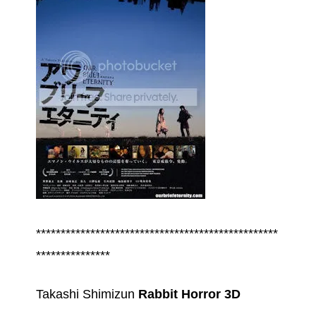
*************************************************
***************
Takashi Shimizun
Rabbit Horror 3D