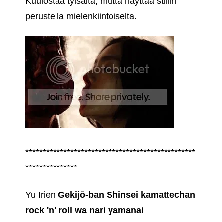
Kuulostaa tylsältä, mutta näyttää stillin
perustella mielenkiintoiselta.
*************************************************
***************
Yu Irien
Gekijō-ban Shinsei kamattechan
rock 'n' roll wa nari yamanai