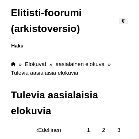
Elitisti-foorumi
🌓
(arkistoversio)
Haku
»
Elokuvat
»
aasialainen elokuva
»
Tulevia aasialaisia elokuvia
Tulevia aasialaisia
elokuvia
‹
Edellinen
1
2
3