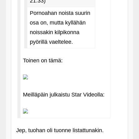
21:33)
Pornoahan noista suurin
osa on, mutta kyllähän
noissakin kilpikonna
pyörillä vaeltelee.
Toinen on tämä:
Meilläpäin julkaistu Star Videolla:
Jep, tuohan oli tuonne listattunakin.