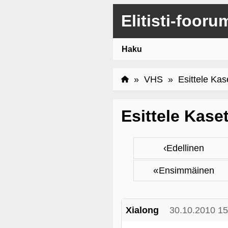
Elitisti-fooru
Haku
»
VHS
» Esittele Kas
Esittele Kase
‹
Edellinen
«
Ensimmäinen
Xialong
30.10.2010 15