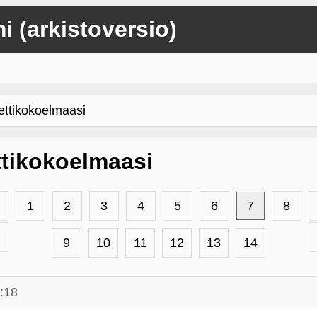
mi (arkistoversio)
ettikokoelmaasi
ttikokoelmaasi
1
2
3
4
5
6
7
8
9
10
11
12
13
14
:18