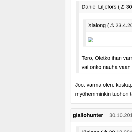
Daniel Liljefors (
30
Xialong (
23.4.2
Tero, Oletko ihan var
vai onko nauha vaan
Joo, varma olen, koskapa
myöhemminkin tuohon toi
giallohunter
30.10.20