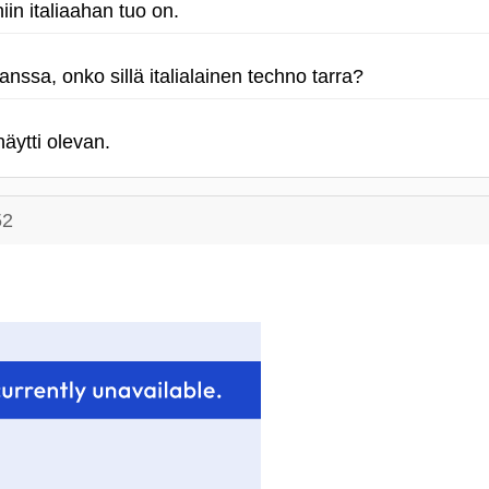
niin italiaahan tuo on.
nssa, onko sillä italialainen techno tarra?
näytti olevan.
52