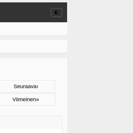
🌓
›
Seuraava
»
Viimeinen