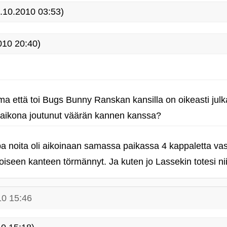
.10.2010 03:53)
010 20:40)
ma että toi Bugs Bunny Ranskan kansilla on oikeasti julk
 aikona joutunut väärän kannen kanssa?
 noita oli aikoinaan samassa paikassa 4 kappaletta vasta
seen kanteen törmännyt. Ja kuten jo Lassekin totesi niin
10 15:46