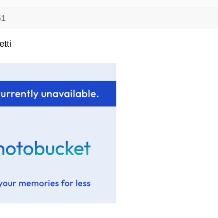
51
tti