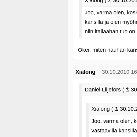
Xialong (
30.10.201
Joo, varma olen, kosk
kansilla ja olen myö
niin italiaahan tuo on.
Okei, miten nauhan kanss
Xialong
30.10.2010 16
Daniel Liljefors (
30
Xialong (
30.10.
Joo, varma olen, k
vastaavilla kansil