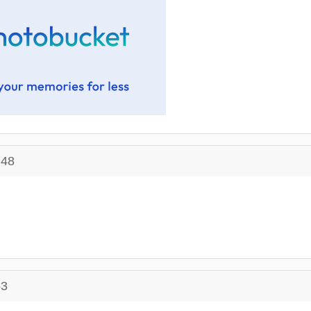
:48
53