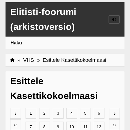
Elitisti-foorumi
🌓
(arkistoversio)
Haku
»
VHS
» Esittele Kasettikokoelmaasi
Esittele
Kasettikokoelmaasi
‹
›
1
2
3
4
5
6
«
»
7
8
9
10
11
12