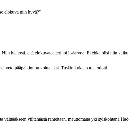
e elokuva niin hyvä?"
y. Niin hienosti, että elokuvateatteri toi lisäarvoa. Ei ehkä olisi niin va
ttävä veto pääpalkinnon voittajaksi. Tuskin kukaan tota odotti.
jeita välttääkseen viiltämästä ranteitaan. mauttomana yksityiskohtana 