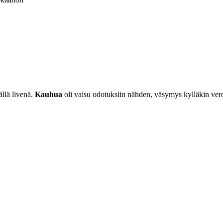
ällä livenä.
Kauhua
oli vaisu odotuksiin nähden, väsymys kylläkin verot