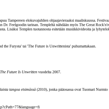
saapuu Tampereen elokuvajuhlien ohjaajavieraaksi maaliskuussa. Festiv
tun Dr. Feelgoodin tarinan. Templeltä nähdään myös The Great Rock'n'r
. Lisäksi Templen tuotannosta esitetään musiikkivideoita ja lyhytelo
nd the Furysta' tai 'The Future is Unwrittenista' puhumattakaan.
The Future Is Unwritten
vuodelta 2007.
laista tangoa etsimässä
(2010), jonka pääosassa ovat Tuomari Nurmio 
.php?cPath=77&language=fi