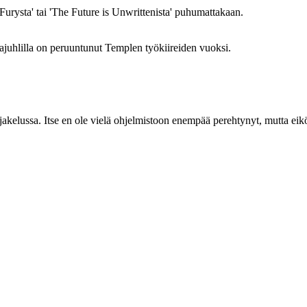
 Furysta' tai 'The Future is Unwrittenista' puhumattakaan.
juhlilla on peruuntunut Templen työkiireiden vuoksi.
 jakelussa. Itse en ole vielä ohjelmistoon enempää perehtynyt, mutta eik