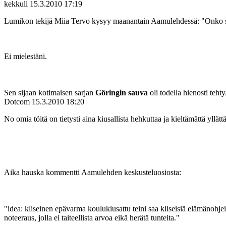
kekkuli
15.3.2010 17:19
Lumikon tekijä Miia Tervo kysyy maanantain Aamulehdessä: "Onko s
Ei mielestäni.
Sen sijaan kotimaisen sarjan
Göringin sauva
oli todella hienosti teht
Dotcom
15.3.2010 18:20
No omia töitä on tietysti aina kiusallista hehkuttaa ja kieltämättä yllä
Aika hauska kommentti Aamulehden keskusteluosiosta:
"idea: kliseinen epävarma koulukiusattu teini saa kliseisiä elämänoh
noteeraus, jolla ei taiteellista arvoa eikä herätä tunteita."