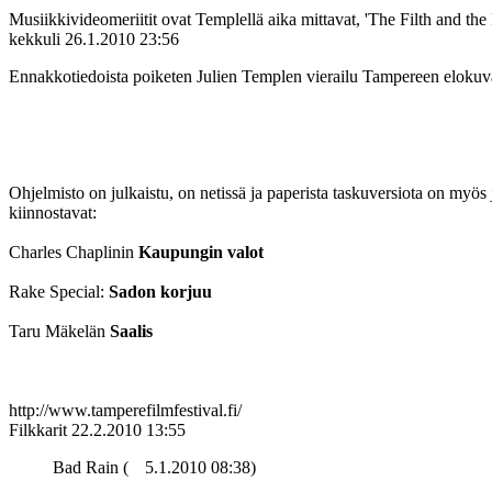
Musiikkivideomeriitit ovat Templellä aika mittavat, 'The Filth and the
kekkuli
26.1.2010 23:56
Ennakkotiedoista poiketen Julien Templen vierailu Tampereen elokuva
Ohjelmisto on julkaistu, on netissä ja paperista taskuversiota on myös
kiinnostavat:
Charles Chaplinin
Kaupungin valot
Rake Special:
Sadon korjuu
Taru Mäkelän
Saalis
http://www.tamperefilmfestival.fi/
Filkkarit
22.2.2010 13:55
Bad Rain (
5.1.2010 08:38)