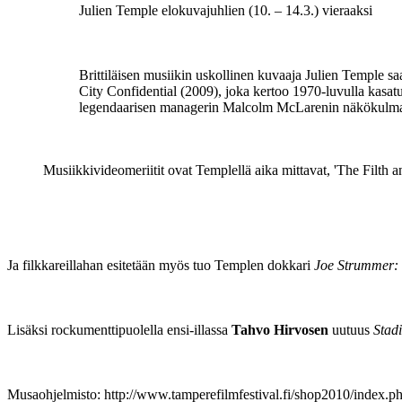
Julien Temple elokuvajuhlien (10. – 14.3.) vieraaksi
Brittiläisen musiikin uskollinen kuvaaja Julien Temple 
City Confidential (2009), joka kertoo 1970-luvulla kasa
legendaarisen managerin Malcolm McLarenin näkökulmasta
Musiikkivideomeriitit ovat Templellä aika mittavat, 'The Filth a
Ja filkkareillahan esitetään myös tuo Templen dokkari
Joe Strummer: 
Lisäksi rockumenttipuolella ensi-illassa
Tahvo Hirvosen
uutuus
Stadi
Musaohjelmisto: http://www.tamperefilmfestival.fi/shop2010/index