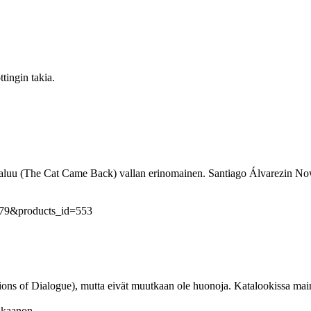
tingin takia.
 paluu (The Cat Came Back) vallan erinomainen. Santiago Álvarezin Now
h=79&products_id=553
sions of Dialogue), mutta eivät muutkaan ole huonoja. Katalookissa ma
n-kaanon