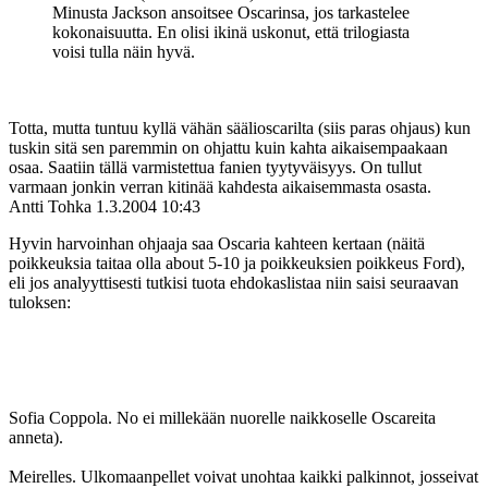
Minusta Jackson ansoitsee Oscarinsa, jos tarkastelee
kokonaisuutta. En olisi ikinä uskonut, että trilogiasta
voisi tulla näin hyvä.
Totta, mutta tuntuu kyllä vähän säälioscarilta (siis paras ohjaus) kun
tuskin sitä sen paremmin on ohjattu kuin kahta aikaisempaakaan
osaa. Saatiin tällä varmistettua fanien tyytyväisyys. On tullut
varmaan jonkin verran kitinää kahdesta aikaisemmasta osasta.
Antti Tohka
1.3.2004 10:43
Hyvin harvoinhan ohjaaja saa Oscaria kahteen kertaan (näitä
poikkeuksia taitaa olla about 5-10 ja poikkeuksien poikkeus Ford),
eli jos analyyttisesti tutkisi tuota ehdokaslistaa niin saisi seuraavan
tuloksen:
Sofia Coppola. No ei millekään nuorelle naikkoselle Oscareita
anneta).
Meirelles. Ulkomaanpellet voivat unohtaa kaikki palkinnot, josseivat