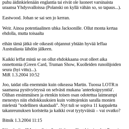
puhu äidinkielenään englantia tai eivät ole luoneet varsinaista
uraansa Yhdysvalloissa (Polanski on kyllä vähän so, so tapaus...).
Eastwood. Johan se sai sen jo kerran.
Weir. Ainoa potentiaalinen uhka Jacksonille. Ollut monta kertaa
ehdolla, mutta toisaalta
eihän tämä jätkä ole oikeasti ohjannut yhtään hyvää leffaa
Australiasta lähdön jälkeen.
Kaikki leffat mistä se on ollut ehdokkaana ovat olleet aika
onnettomia (Green Card, Truman Show, Kuolleiden runoilijoiden
seura (hyi vittu)...).
MiR
1.3.2004 10:52
Joo, taidat olla enemmän kuin oikeassa Martin. Tuossa LOTR:n
saamassa pystivyöryssä on selvästi mukana 'anteeksipyyntöä'.
Olihan ensimmäisen ja etenkin toisen osan odotettua laimeampi
menestys niin ehdokkuuksien kuin voittojenkin saralla monien
mielestä "todellinen skandaali". Nyt tuli se sopiva 11 kappaletta
takanreunuksen koristeita ja kaikki ovat tyytyväisiä – vai ovatko?
Bitnik
1.3.2004 11:15