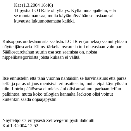
Kat (1.3.2004 16:46)
11 pystiä LOTR:lle oli yllätys. Kyllä minä ajattelin, että
se muutaman saa, mutta käytännössähän se tosiaan sai
kuvausta lukuunottamatta kaikki.
Katsoppas uudestaan sitä saalista. LOTR ei (onneksi) saanut yhtään
näyttelijäoscaria. Eli ns. tärkeitä oscareita tuli oikeastaan vain pari.
Säälioscareitahan suurin osa sen saamista on, noista
nippelikategorioista joista kukaan ei välitä.
Itse ennustelin että tänä vuonna nähtäisiin se harvinaisuus että paras
leffa ja paras ohjaus menisivät eri osotteisiin, mutta eipä käynytkään
niin. Lotrin päätösosa ei mielestäni olisi ansainnut parhaan leffan
palkintoa, mutta koko trilogian kannalta Jackson olisi voinut
kuitenkin saada ohjaajapystin.
Näyttelijöistä erityisesti Zellwegerin pysti ilahdutti.
Kat
1.3.2004 12:52