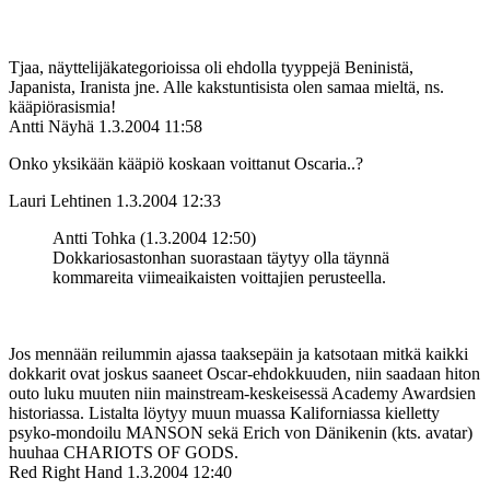
Tjaa, näyttelijäkategorioissa oli ehdolla tyyppejä Beninistä,
Japanista, Iranista jne. Alle kakstuntisista olen samaa mieltä, ns.
kääpiörasismia!
Antti Näyhä
1.3.2004 11:58
Onko yksikään kääpiö koskaan voittanut Oscaria..?
Lauri Lehtinen
1.3.2004 12:33
Antti Tohka (1.3.2004 12:50)
Dokkariosastonhan suorastaan täytyy olla täynnä
kommareita viimeaikaisten voittajien perusteella.
Jos mennään reilummin ajassa taaksepäin ja katsotaan mitkä kaikki
dokkarit ovat joskus saaneet Oscar-ehdokkuuden, niin saadaan hiton
outo luku muuten niin mainstream-keskeisessä Academy Awardsien
historiassa. Listalta löytyy muun muassa Kaliforniassa kielletty
psyko-mondoilu MANSON sekä Erich von Dänikenin (kts. avatar)
huuhaa CHARIOTS OF GODS.
Red Right Hand
1.3.2004 12:40