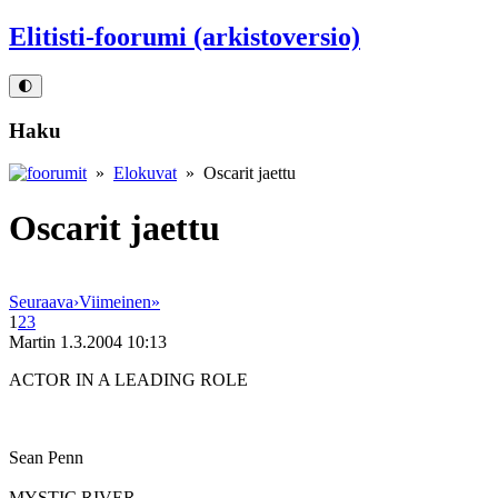
Elitisti-foorumi (arkistoversio)
🌓
Haku
»
Elokuvat
» Oscarit jaettu
Oscarit jaettu
Seuraava
›
Viimeinen
»
1
2
3
Martin
1.3.2004 10:13
ACTOR IN A LEADING ROLE
Sean Penn
MYSTIC RIVER