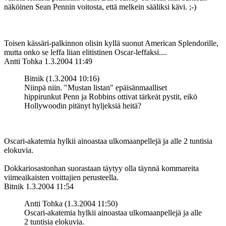
näköinen Sean Pennin voitosta, että melkein sääliksi kävi. ;-)
Toisen kässäri-palkinnon olisin kyllä suonut American Splendorille,
mutta onko se leffa liian elitistinen Oscar-leffaksi....
Antti Tohka
1.3.2004 11:49
Bitnik (1.3.2004 10:16)
Niinpä niin. "Mustan listan" epäisänmaalliset
hippirunkut Penn ja Robbins ottivat tärkeät pystit, eikö
Hollywoodin pitänyt hyljeksiä heitä?
Oscari-akatemia hylkii ainoastaa ulkomaanpellejä ja alle 2 tuntisia
elokuvia.
Dokkariosastonhan suorastaan täytyy olla täynnä kommareita
viimeaikaisten voittajien perusteella.
Bitnik
1.3.2004 11:54
Antti Tohka (1.3.2004 11:50)
Oscari-akatemia hylkii ainoastaa ulkomaanpellejä ja alle
2 tuntisia elokuvia.