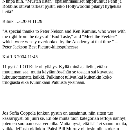
Niinpä niin. "Mustan listan" epäisänmaalliset hippirunkut Penn ja
Robbins ottivat tärkeät pystit, eikö Hollywoodin pitänyt hyljeksiä
heitä?
Bitnik
1.3.2004 11:29
"A special thanks to Peter Nelson and Ken Kamins, who were with
me right from the days of "Bad Taste," and "Meet the Feebles"
which were wisely overlooked by the Academy at that time." –
Peter Jackson Best Picture-kiitospuheessa
Kat
1.3.2004 11:45
11 pystiä LOTR:lle oli yllätys. Kyllä minä ajattelin, että se
muutaman saa, mutta käytännössähän se tosiaan sai kuvausta
lukuunottamatta kaikki. Palkinnot tulivat kai kuitenkin koko
trilogiasta eikä Kuninkaan Paluusta yksinään.
Jos Sofia Coppola jonkun pystin on ansainnut, niin sitten tuo
kässäripysti oli juuri se. En ole muita tuon kategorian leffoja nähnyt,
joten en suoraan osaa vertailla. Mutta hyvä, että LIT ei saanut muita,
vaikka leffasta pidinkin. Paitsi Bill Murray oli tosin niin surkean