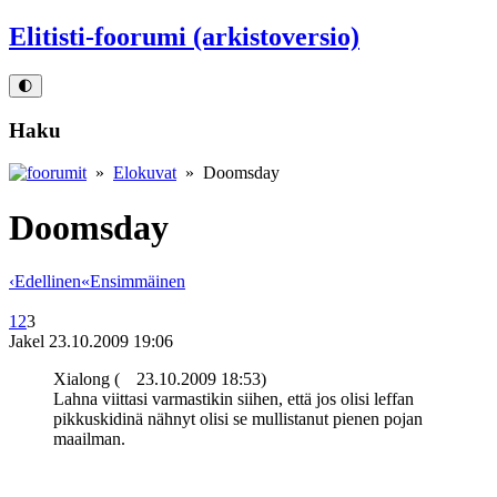
Elitisti-foorumi (arkistoversio)
🌓
Haku
»
Elokuvat
» Doomsday
Doomsday
‹
Edellinen
«
Ensimmäinen
1
2
3
Jakel
23.10.2009 19:06
Xialong (
23.10.2009 18:53)
Lahna viittasi varmastikin siihen, että jos olisi leffan
pikkuskidinä nähnyt olisi se mullistanut pienen pojan
maailman.