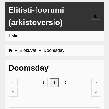
Elitisti-foorumi
🌓
(arkistoversio)
Haku
»
Elokuvat
» Doomsday
Doomsday
‹
›
1
2
3
«
»