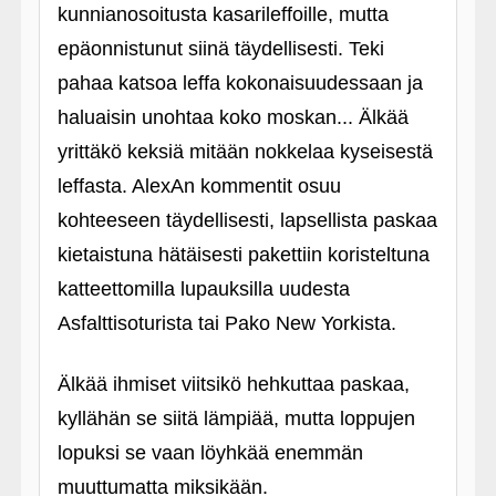
kunnianosoitusta kasarileffoille, mutta
epäonnistunut siinä täydellisesti. Teki
pahaa katsoa leffa kokonaisuudessaan ja
haluaisin unohtaa koko moskan... Älkää
yrittäkö keksiä mitään nokkelaa kyseisestä
leffasta. AlexAn kommentit osuu
kohteeseen täydellisesti, lapsellista paskaa
kietaistuna hätäisesti pakettiin koristeltuna
katteettomilla lupauksilla uudesta
Asfalttisoturista tai Pako New Yorkista.
Älkää ihmiset viitsikö hehkuttaa paskaa,
kyllähän se siitä lämpiää, mutta loppujen
lopuksi se vaan löyhkää enemmän
muuttumatta miksikään.