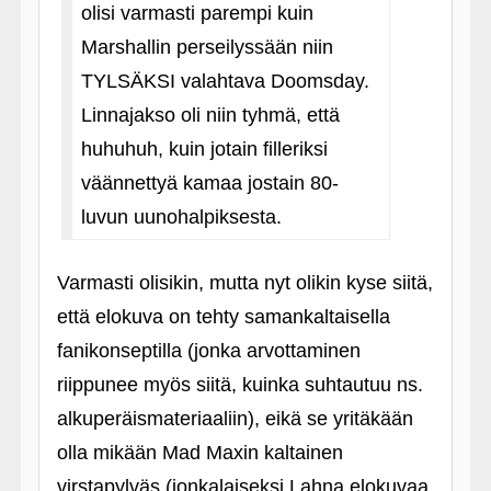
olisi varmasti parempi kuin
Marshallin perseilyssään niin
TYLSÄKSI valahtava Doomsday.
Linnajakso oli niin tyhmä, että
huhuhuh, kuin jotain filleriksi
väännettyä kamaa jostain 80-
luvun uunohalpiksesta.
Varmasti olisikin, mutta nyt olikin kyse siitä,
että elokuva on tehty samankaltaisella
fanikonseptilla (jonka arvottaminen
riippunee myös siitä, kuinka suhtautuu ns.
alkuperäismateriaaliin), eikä se yritäkään
olla mikään Mad Maxin kaltainen
virstapylväs (jonkalaiseksi Lahna elokuvaa