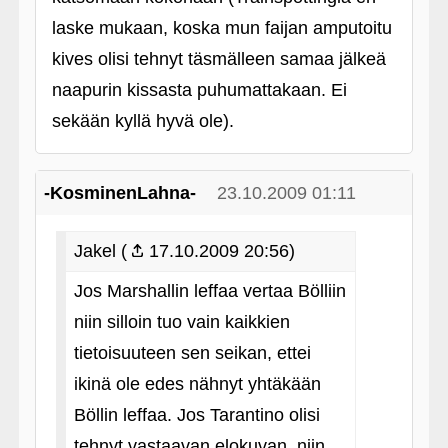
laske mukaan, koska mun faijan amputoitu
kives olisi tehnyt täsmälleen samaa jälkeä
naapurin kissasta puhumattakaan. Ei
sekään kyllä hyvä ole).
-KosminenLahna-
23.10.2009 01:11
Jakel (
17.10.2009 20:56)
Jos Marshallin leffaa vertaa Bölliin
niin silloin tuo vain kaikkien
tietoisuuteen sen seikan, ettei
ikinä ole edes nähnyt yhtäkään
Böllin leffaa. Jos Tarantino olisi
tehnyt vastaavan elokuvan, niin