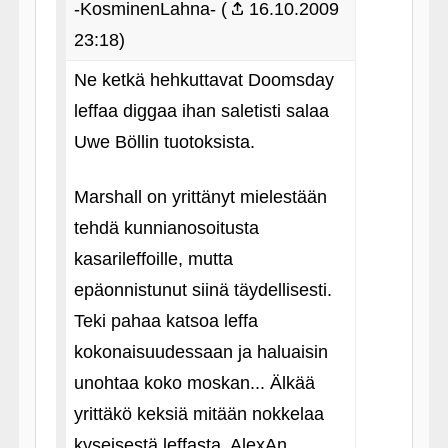
-KosminenLahna- (
16.10.2009
23:18)
Ne ketkä hehkuttavat Doomsday
leffaa diggaa ihan saletisti salaa
Uwe Böllin tuotoksista.
Marshall on yrittänyt mielestään
tehdä kunnianosoitusta
kasarileffoille, mutta
epäonnistunut siinä täydellisesti.
Teki pahaa katsoa leffa
kokonaisuudessaan ja haluaisin
unohtaa koko moskan... Älkää
yrittäkö keksiä mitään nokkelaa
kyseisestä leffasta. AlexAn