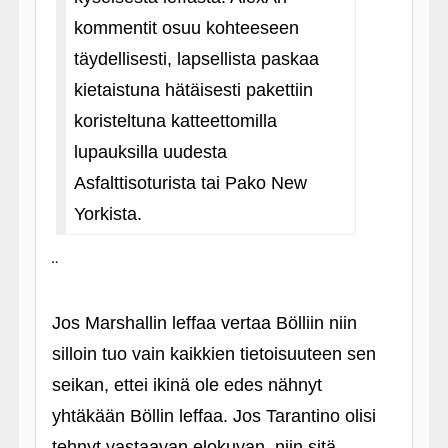
kommentit osuu kohteeseen
täydellisesti, lapsellista paskaa
kietaistuna hätäisesti pakettiin
koristeltuna katteettomilla
lupauksilla uudesta
Asfalttisoturista tai Pako New
Yorkista.
¨
Jos Marshallin leffaa vertaa Bölliin niin
silloin tuo vain kaikkien tietoisuuteen sen
seikan, ettei ikinä ole edes nähnyt
yhtäkään Böllin leffaa. Jos Tarantino olisi
tehnyt vastaavan elokuvan, niin sitä